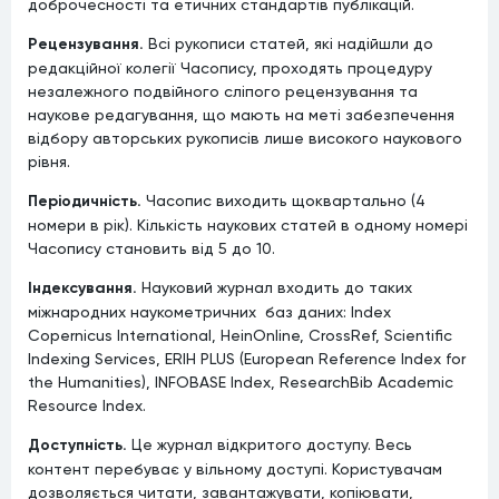
доброчесності та етичних стандартів публікацій.
Рецензування.
Всі рукописи статей, які надійшли до
редакційної колегії Часопису, проходять процедуру
незалежного подвійного сліпого рецензування та
наукове редагування, що мають на меті забезпечення
відбору авторських рукописів лише високого наукового
рівня.
Періодичність.
Часопис виходить щоквартально (4
номери в рік). Кількість наукових статей в одному номері
Часопису становить від 5 до 10.
Індексування.
Науковий журнал входить до таких
міжнародних наукометричних баз даних: Index
Copernicus International, HeinOnline, CrossRef, Scientific
Indexing Services, ERIH PLUS (European Reference Index for
the Humanities), INFOBASE Index, ResearchBib Academic
Resource Index.
Доступність.
Це журнал відкритого доступу. Весь
контент перебуває у вільному доступі. Користувачам
дозволяється читати, завантажувати, копіювати,