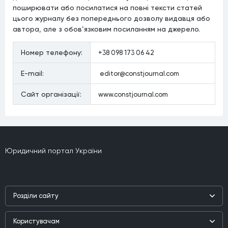
поширювати або посилатися на повні тексти статей
цього журналу без попереднього дозволу видавця або
автора, але з обов’язковим посиланням на джерело.
Номер телефону:
+38 098 173 06 42
E-mail:
editor@constjournal.com
Сайт органiзацiї:
www.constjournal.com
Юридичний портал України
Роздiли сайту
Наука
Користувачам
Практика