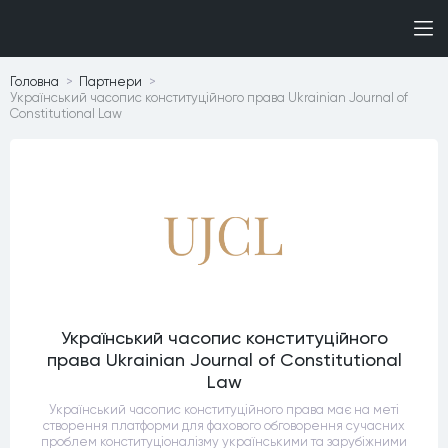
Головна
Партнери
Український часопис конституційного права Ukrainian Journal of
Constitutional Law
Український часопис конституційного
права Ukrainian Journal of Constitutional
Law
Український часопис конституційного права має на меті
створення платформи для фахового обговорення сучасних
проблем конституціоналізму українськими та зарубіжними