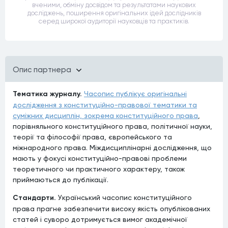
вченими, обміну досвідом та результатами наукових
досліджень, поширення оригінальних ідей дослідників
серед широкої аудиторії науковців та практиків.
Опис партнера
Тематика журналу.
Часопис публікує оригінальні
дослідження з конституційно-правової тематики та
суміжних дисциплін, зокрема конституційного права
,
порівняльного конституційного права, політичної науки,
теорії та філософії права, європейського та
міжнародного права. Міждисциплінарні дослідження, що
мають у фокусі конституційно-правові проблеми
теоретичного чи практичного характеру, також
приймаються до публікації.
Стандарти.
Український часопис конституційного
права прагне забезпечити високу якість опублікованих
статей і суворо дотримується вимог академічної