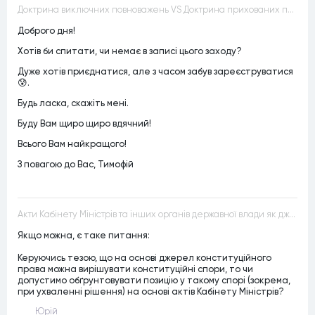
Доктрина виключних повноважень VS Доктрина прихованих повноважень
Доброго дня!
Хотів би спитати, чи немає в записі цього заходу?
Дуже хотів приєднатися, але з часом забув зареєструватися
😰.
Будь ласка, скажіть мені.
Буду Вам щиро щиро вдячний!
Всього Вам найкращого!
З повагою до Вас, Тимофій
Акти Кабінету Міністрів та інших органів державної влади як джерела конституційного права
Якщо можна, є таке питання:
Керуючись тезою, що на основі джерел конституційного
права можна вирішувати конституційні спори, то чи
допустимо обґрунтовувати позицію у такому спорі (зокрема,
при ухваленні рішення) на основі актів Кабінету Міністрів?
Юрій