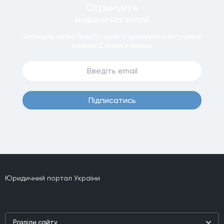
Отримуйте
новини
на email
Залишiть свою пошту, щоб отримувати актуальнi
новини
2 рази
в мiсяць
Пiдписатись
Юридичний портал України
Роздiли сайту