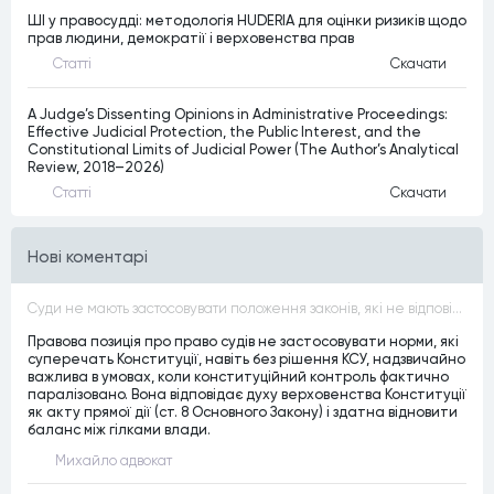
ШІ у правосудді: методологія HUDERIA для оцінки ризиків щодо
прав людини, демократії і верховенства прав
Статтi
Скачати
A Judge’s Dissenting Opinions in Administrative Proceedings:
Effective Judicial Protection, the Public Interest, and the
Constitutional Limits of Judicial Power (The Author’s Analytical
Review, 2018–2026)
Статтi
Скачати
Нові коментарі
Суди не мають застосовувати положення законів, які не відповідають Конституції, незалежно від того, чи визнавалися вони Конституційним Судом України неконституційними, тобто закони, що суперечать Конституції України не можуть застосовуватися навіть у випадках, коли вони є чинними
Правова позиція про право судів не застосовувати норми, які
суперечать Конституції, навіть без рішення КСУ, надзвичайно
важлива в умовах, коли конституційний контроль фактично
паралізовано. Вона відповідає духу верховенства Конституції
як акту прямої дії (ст. 8 Основного Закону) і здатна відновити
баланс між гілками влади.
Михайло адвокат