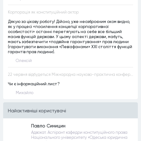
Корпорація як конституційний актор
Дякую за цікаву роботу! Дійсно, уже неозброєним оком видно,
як у процесі «посилення концепції корпоративної
особистості» останні перетягують на себе все більший
масив функцій держави. У цьому аспекті держави, мабуть,
мають забезпечити «подвійне гарантування» прав людини
(гарантувати виконання «Левіафанами» ХХІ століття функцій
гарантів прав людини).
Олексій
22 червня відбудеться Міжнародна науково-практична конференція “Конституційна демократія в умовах загроз територіальній цілісності та національній безпеці”
Чи є інформаційний лист?
Михайло
Найактивнiшi користувачi
Павло Синицин
Адвокат. Аспірант кафедри конституційного права
Національного університету «Одеська юридична