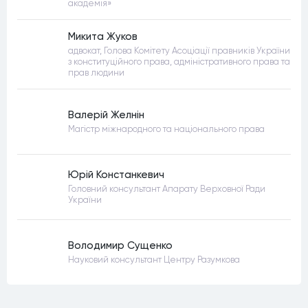
академія»
Микита Жуков
адвокат, Голова Комітету Асоціації правників України
з конституційного права, адміністративного права та
прав людини
Валерій Желнін
Магістр міжнародного та національного права
Юрій Констанкевич
Головний консультант Апарату Верховної Ради
України
Володимир Сущенко
Науковий консультант Центру Разумкова