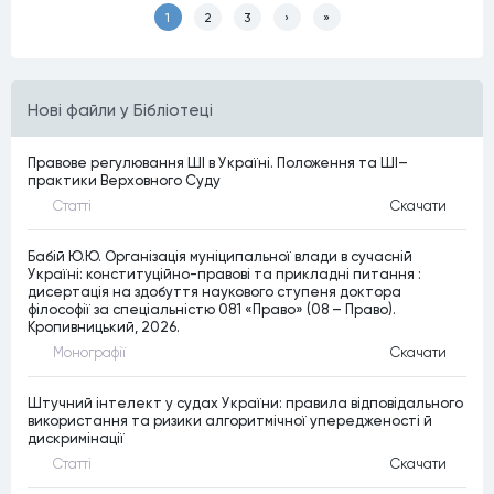
1
2
3
›
»
Нові файли у Бібліотеці
Правове регулювання ШІ в Україні. Положення та ШІ–
практики Верховного Суду
Статтi
Скачати
Бабій Ю.Ю. Організація муніципальної влади в сучасній
Україні: конституційно-правові та прикладні питання :
дисертація на здобуття наукового ступеня доктора
філософії за спеціальністю 081 «Право» (08 – Право).
Кропивницький, 2026.
Монографiї
Скачати
Штучний інтелект у судах України: правила відповідального
використання та ризики алгоритмічної упередженості й
дискримінації
Статтi
Скачати