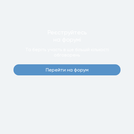
Реєструйтесь
на форумi
Та беріть участь в ще бiльшiй кiлькостi
обговорень
Перейти на форум