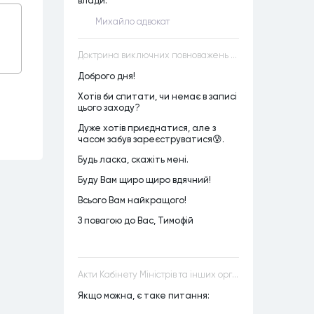
влади.
Михайло адвокат
Доктрина виключних повноважень VS Доктрина прихованих повноважень
Доброго дня!
Хотів би спитати, чи немає в записі
цього заходу?
Дуже хотів приєднатися, але з
часом забув зареєструватися😰.
Будь ласка, скажіть мені.
Буду Вам щиро щиро вдячний!
Всього Вам найкращого!
З повагою до Вас, Тимофій
Акти Кабінету Міністрів та інших органів державної влади як джерела конституційного права
Якщо можна, є таке питання: