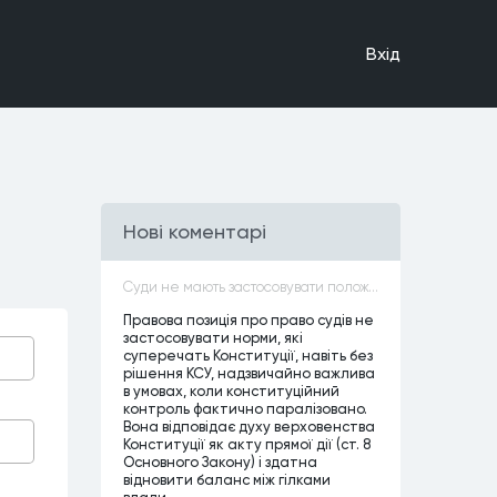
Вхiд
Нові коментарі
Суди не мають застосовувати положення законів, які не відповідають Конституції, незалежно від того, чи визнавалися вони Конституційним Судом України неконституційними, тобто закони, що суперечать Конституції України не можуть застосовуватися навіть у випадках, коли вони є чинними
Правова позиція про право судів не
застосовувати норми, які
суперечать Конституції, навіть без
рішення КСУ, надзвичайно важлива
в умовах, коли конституційний
контроль фактично паралізовано.
Вона відповідає духу верховенства
Конституції як акту прямої дії (ст. 8
Основного Закону) і здатна
відновити баланс між гілками