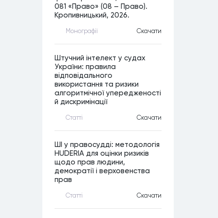
081 «Право» (08 – Право).
Кропивницький, 2026.
Монографiї
Скачати
Штучний інтелект у судах
України: правила
відповідального
використання та ризики
алгоритмічної упередженості
й дискримінації
Статтi
Скачати
ШІ у правосудді: методологія
HUDERIA для оцінки ризиків
щодо прав людини,
демократії і верховенства
прав
Статтi
Скачати