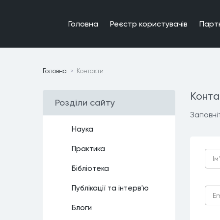
Головна
Реєстр користувачiв
Парт
Головна
Контакти
Конта
Роздiли сайту
Заповні
Наука
Практика
Бiблiотека
Публiкацiї та iнтерв'ю
Блоги