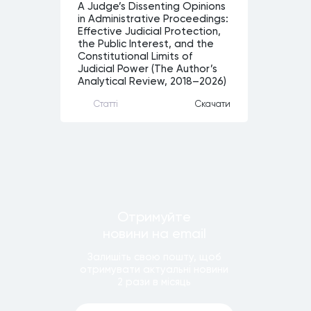
A Judge’s Dissenting Opinions
in Administrative Proceedings:
Effective Judicial Protection,
the Public Interest, and the
Constitutional Limits of
Judicial Power (The Author’s
Analytical Review, 2018–2026)
Статтi
Скачати
Отримуйте
новини
на email
Залишiть свою пошту, щоб
отримувати актуальнi новини
2 рази
в мiсяць