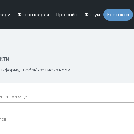
нери
Фотогалерея
Про сайт
Форум
Контакти
кти
ть форму, щоб зв’язатись з нами