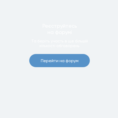
Реєструйтесь
на форумi
Та беріть участь в ще бiльшiй
кiлькостi обговорень
Перейти на форум