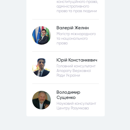
конституційного права,
адміністративного
права та прав людини
Валерій Желнін
Магістр міжнародного
та національного
права
Юрій Констанкевич
Головний консультант
Апарату Верховної
Ради України
Володимир
Сущенко
Науковий консультант
Центру Разумкова