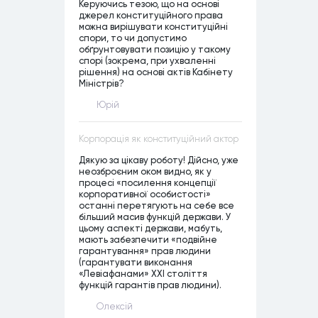
Керуючись тезою, що на основі
джерел конституційного права
можна вирішувати конституційні
спори, то чи допустимо
обґрунтовувати позицію у такому
спорі (зокрема, при ухваленні
рішення) на основі актів Кабінету
Міністрів?
Юрій
Корпорація як конституційний актор
Дякую за цікаву роботу! Дійсно, уже
неозброєним оком видно, як у
процесі «посилення концепції
корпоративної особистості»
останні перетягують на себе все
більший масив функцій держави. У
цьому аспекті держави, мабуть,
мають забезпечити «подвійне
гарантування» прав людини
(гарантувати виконання
«Левіафанами» ХХІ століття
функцій гарантів прав людини).
Олексій