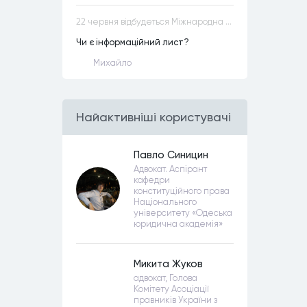
22 червня відбудеться Міжнародна науково-практична конференція “Конституційна демократія в умовах загроз територіальній цілісності та національній безпеці”
Чи є інформаційний лист?
Михайло
Найактивнiшi користувачi
Павло Синицин
Адвокат. Аспірант
кафедри
конституційного права
Національного
університету «Одеська
юридична академія»
Микита Жуков
адвокат, Голова
Комітету Асоціації
правників України з