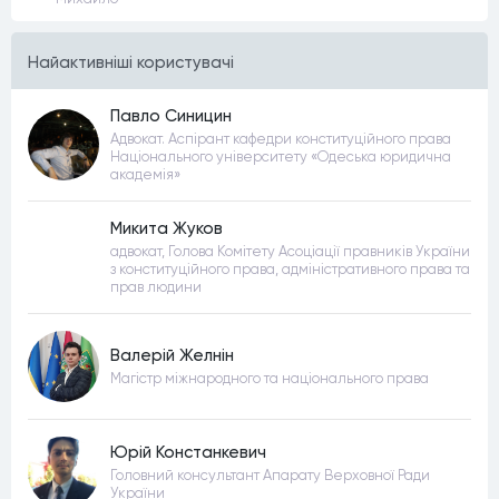
Найактивнiшi користувачi
Павло Синицин
Адвокат. Аспірант кафедри конституційного права
Національного університету «Одеська юридична
академія»
Микита Жуков
адвокат, Голова Комітету Асоціації правників України
з конституційного права, адміністративного права та
прав людини
Валерій Желнін
Магістр міжнародного та національного права
Юрій Констанкевич
Головний консультант Апарату Верховної Ради
України