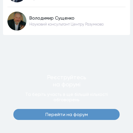
Володимир Сущенко
Науковий консультант Центру Разумкова
Реєструйтесь
на форумi
Та беріть участь в ще бiльшiй кiлькостi
обговорень
Перейти на форум