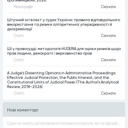
Кропивницький, 2026.
Монографiї
Скачати
Штучний інтелект у судах України: правила відповідального
використання та ризики алгоритмічної упередженості й
дискримінації
Статтi
Скачати
ШІ у правосудді: методологія HUDERIA для оцінки ризиків щодо
прав людини, демократії і верховенства прав
Статтi
Скачати
A Judge’s Dissenting Opinions in Administrative Proceedings:
Effective Judicial Protection, the Public Interest, and the
Constitutional Limits of Judicial Power (The Author’s Analytical
Review, 2018–2026)
Статтi
Скачати
Нові коментарі
Суди не мають застосовувати положення законів, які не відповідають Конституції, незалежно від того, чи визнавалися вони Конституційним Судом України неконституційними, тобто закони, що суперечать Конституції України не можуть застосовуватися навіть у випадках, коли вони є чинними