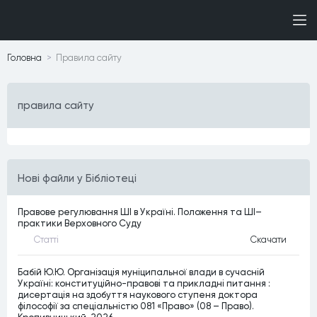
Головна
Правила сайту
правила сайту
Нові файли у Бібліотеці
Правове регулювання ШІ в Україні. Положення та ШІ–
практики Верховного Суду
Статтi
Скачати
Бабій Ю.Ю. Організація муніципальної влади в сучасній
Україні: конституційно-правові та прикладні питання :
дисертація на здобуття наукового ступеня доктора
філософії за спеціальністю 081 «Право» (08 – Право).