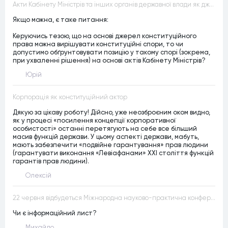
Акти Кабінету Міністрів та інших органів державної влади як джерела конституційного права
Якщо можна, є таке питання:
Керуючись тезою, що на основі джерел конституційного
права можна вирішувати конституційні спори, то чи
допустимо обґрунтовувати позицію у такому спорі (зокрема,
при ухваленні рішення) на основі актів Кабінету Міністрів?
Юрій
Корпорація як конституційний актор
Дякую за цікаву роботу! Дійсно, уже неозброєним оком видно,
як у процесі «посилення концепції корпоративної
особистості» останні перетягують на себе все більший
масив функцій держави. У цьому аспекті держави, мабуть,
мають забезпечити «подвійне гарантування» прав людини
(гарантувати виконання «Левіафанами» ХХІ століття функцій
гарантів прав людини).
Олексій
22 червня відбудеться Міжнародна науково-практична конференція “Конституційна демократія в умовах загроз територіальній цілісності та національній безпеці”
Чи є інформаційний лист?
Михайло