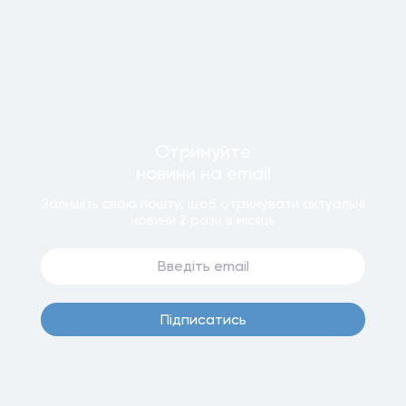
Отримуйте
новини
на email
Залишiть свою пошту, щоб отримувати актуальнi
новини
2 рази
в мiсяць
Пiдписатись