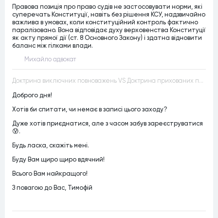
Правова позиція про право судів не застосовувати норми, які
суперечать Конституції, навіть без рішення КСУ, надзвичайно
важлива в умовах, коли конституційний контроль фактично
паралізовано. Вона відповідає духу верховенства Конституції
як акту прямої дії (ст. 8 Основного Закону) і здатна відновити
баланс між гілками влади.
Михайло адвокат
Доктрина виключних повноважень VS Доктрина прихованих повноважень
Доброго дня!
Хотів би спитати, чи немає в записі цього заходу?
Дуже хотів приєднатися, але з часом забув зареєструватися
😰.
Будь ласка, скажіть мені.
Буду Вам щиро щиро вдячний!
Всього Вам найкращого!
З повагою до Вас, Тимофій