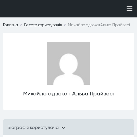
Головна
Реєстр користувачiв
Михайло адвокатАльва Прайвесі
Михайло адвокат Альва Прайвесі
Бiографiя користувача