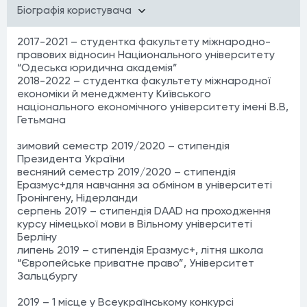
Бiографiя користувача
2017-2021 – студентка факультету міжнародно-
правових відносин Націионального університету
“Одеська юридична академія”
2018-2022 – студентка факультету міжнародної
економіки й менеджменту Київського
національного економічного університету імені В.В,
Гетьмана
зимовий семестр 2019/2020 – стипендія
Президента України
весняний семестр 2019/2020 – стипендія
Еразмус+для навчання за обміном в університеті
Гронінгену, Нідерланди
серпень 2019 – стипендія DAAD на проходження
курсу німецької мови в Вільному університеті
Берліну
липень 2019 – стипендія Еразмус+, літня школа
“Європейське приватне право”, Університет
Зальцбургу
2019 – 1 місце у Всеукраїнському конкурсі