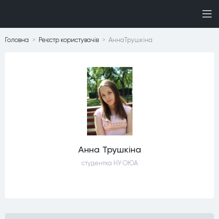
Головна
Реєстр користувачiв
АннаТрушкіна
Анна Трушкіна
студентка НУ ОЮА