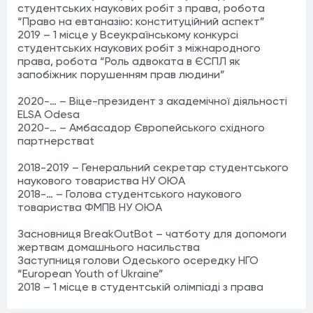
студентських наукових робіт з права, робота
“Право на евтаназію: конституційний аспект”
2019 – 1 місце у Всеукраїнському конкурсі
студентських наукових робіт з міжнародного
права, робота “Роль адвоката в ЄСПЛ як
запобіжник порушенням прав людини”
2020-… – Віце-президент з академічної діяльності
ELSA Odesa
2020-… – Амбасадор Європейського східного
партнерстваt
2018-2019 – Генеральний секретар студентського
наукового товариства НУ ОЮА
2018-… – Голова студентського наукового
товариства ФМПВ НУ ОЮА
Засновниця BreakOutBot – чатботу для допомоги
жертвам домашнього насильства
Заступниця голови Одеського осередку НГО
“European Youth of Ukraine”
2018 – 1 місце в студентській олімпіаді з права