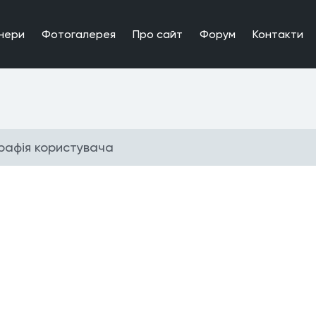
нери
Фотогалерея
Про сайт
Форум
Контакти
графiя користувача