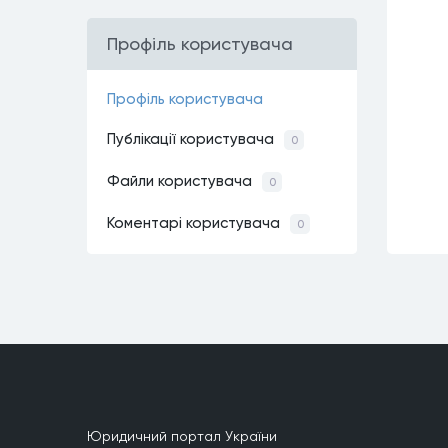
Профiль користувачa
Профiль користувачa
Публiкацiї користувачa
0
Файли користувачa
0
Коментарi користувачa
0
Юридичний портал України