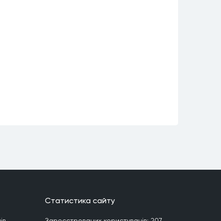
Статистика сайту
iв
Зареєстрованих користувачiв:
207