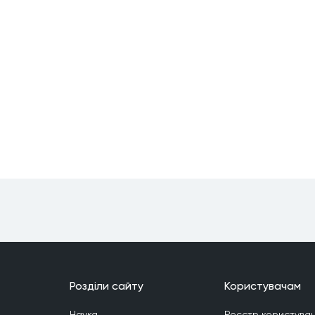
Роздiли сайту
Користувачам
Наука
Реєстр користувач