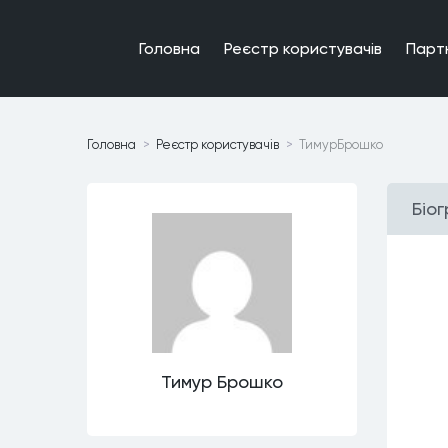
Головна
Реєстр користувачiв
Парт
Головна
Реєстр користувачiв
ТимурБрошко
Бiо
Тимур Брошко