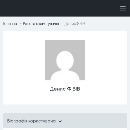
Головна
Реєстр користувачiв
ДенисФІВІВ
Денис ФІВІВ
Бiографiя користувача