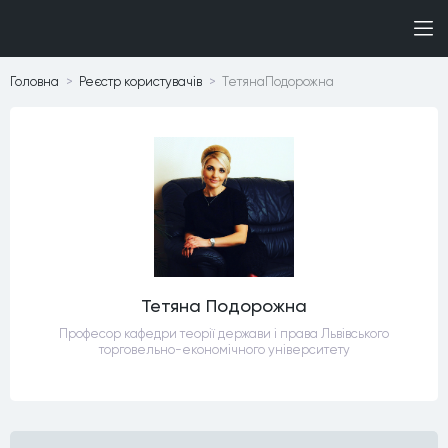
Головна
Реєстр користувачiв
ТетянаПодорожна
Тетяна Подорожна
Професор кафедри теорії держави і права Львівського
торговельно-економічного університету