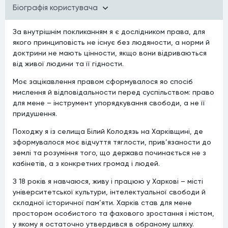
Бiографiя користувача
За внутрішнім покликанням я є дослідником права, для
якого принциповість не існує без людяности, а норми й
доктрини не мають цінности, якщо вони відриваються
від живої людини та її гідности.
Моє зацікавлення правом сформувалося яо спосіб
мислення й відповідальности перед суспільством: право
для мене – інструмент упорядкування свободи, а не її
придушення.
Походжу я із селища Білий Колодязь на Харківщині, де
зформувалося моє відчуття тяглости, прив’язаности до
землі та розуміння того, що держава починається не з
кабінетів, а з конкретних громад і людей.
З 18 років я навчаюся, живу і працюю у Харкові – місті
університетської культури, інтелектуальної свободи й
складної історичної пам’яти. Харків став для мене
простором особистого та фахового зростання і містом,
у якому я остаточно утвердився в обраному шляху.