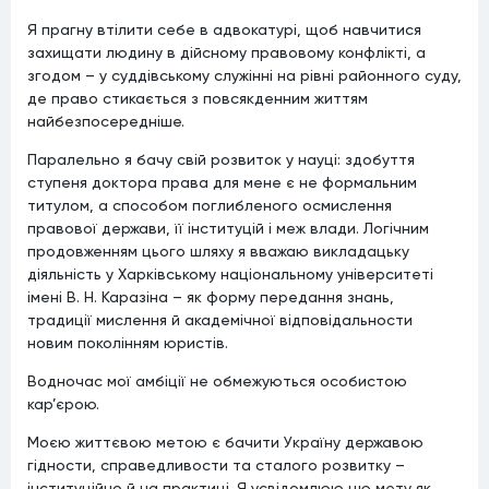
Я прагну втілити себе в адвокатурі, щоб навчитися
захищати людину в дійсному правовому конфлікті, а
згодом – у суддівському служінні на рівні районного суду,
де право стикається з повсякденним життям
найбезпосередніше.
Паралельно я бачу свій розвиток у науці: здобуття
ступеня доктора права для мене є не формальним
титулом, а способом поглибленого осмислення
правової держави, її інституцій і меж влади. Логічним
продовженням цього шляху я вважаю викладацьку
діяльність у Харківському національному університеті
імені В. Н. Каразіна – як форму передання знань,
традиції мислення й академічної відповідальности
новим поколінням юристів.
Водночас мої амбіції не обмежуються особистою
кар’єрою.
Моєю життєвою метою є бачити Україну державою
гідности, справедливости та сталого розвитку –
інституційно й на практиці. Я усвідомлюю цю мету як