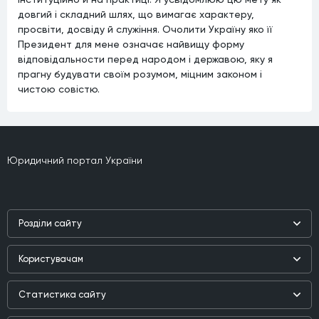
довгий і складний шлях, що вимагає характеру,
просвіти, досвіду й служіння. Очолити Україну яко її
Президент для мене означає найвищу форму
відповідальности перед народом і державою, яку я
прагну будувати своїм розумом, міцним законом і
чистою совістю.
Юридичний портал України
Роздiли сайту
Наука
Користувачам
Практика
Реєстр користувачiв
Бiблiотека
Статистика сайту
Партнери
Публiкацiї та iнтерв'ю
Зареєстрованих користувачiв:
207