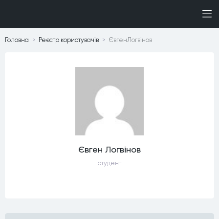
Головна
Реєстр користувачiв
ЄвгенЛогвінов
Євген Логвінов
студент