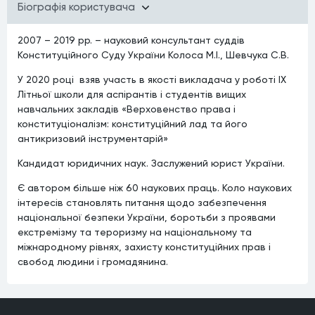
Бiографiя користувача
2007 – 2019 рр. – науковий консультант суддів
Конституційного Суду України Колоса М.І., Шевчука С.В.
У 2020 році взяв участь в якості викладача у роботі IX
Літньої школи для аспірантів і студентів вищих
навчальних закладів «Верховенство права і
конституціоналізм: конституційний лад та його
антикризовий інструментарій»
Кандидат юридичних наук. Заслужений юрист України.
Є автором більше ніж 60 наукових праць. Коло наукових
інтересів становлять питання щодо забезпечення
національної безпеки України, боротьби з проявами
екстремізму та тероризму на національному та
міжнародному рівнях, захисту конституційних прав і
свобод людини і громадянина.