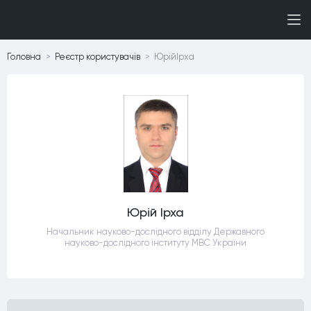
Головна
Реєстр користувачiв
ЮрійІрха
Юрій Ірха
Начальник науково-дослідного відділу Державного
науково-дослідного інституту МВС України