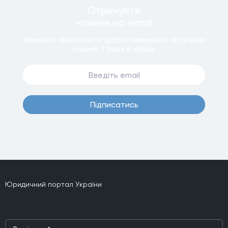
Отримуйте
новини
на email
Залишiть свою пошту, щоб отримувати актуальнi
новини
2 рази
в мiсяць
Пiдписатись
Юридичний портал України