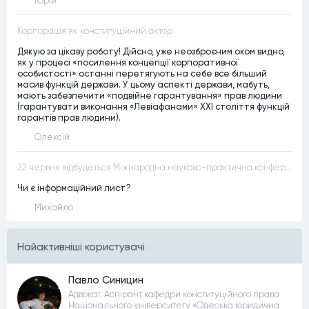
Юрій
Корпорація як конституційний актор
Дякую за цікаву роботу! Дійсно, уже неозброєним оком видно,
як у процесі «посилення концепції корпоративної
особистості» останні перетягують на себе все більший
масив функцій держави. У цьому аспекті держави, мабуть,
мають забезпечити «подвійне гарантування» прав людини
(гарантувати виконання «Левіафанами» ХХІ століття функцій
гарантів прав людини).
Олексій
22 червня відбудеться Міжнародна науково-практична конференція “Конституційна демократія в умовах загроз територіальній цілісності та національній безпеці”
Чи є інформаційний лист?
Михайло
Найактивнiшi користувачi
Павло Синицин
Адвокат. Аспірант кафедри конституційного права
Національного університету «Одеська юридична