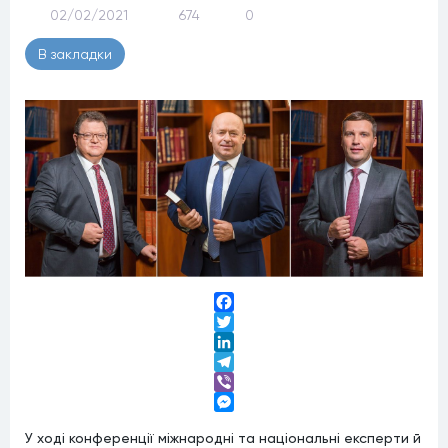
02/02/2021
674
0
В закладки
Facebook
Twitter
LinkedIn
Telegram
Viber
Messenger
У ході конференції міжнародні та національні експерти й