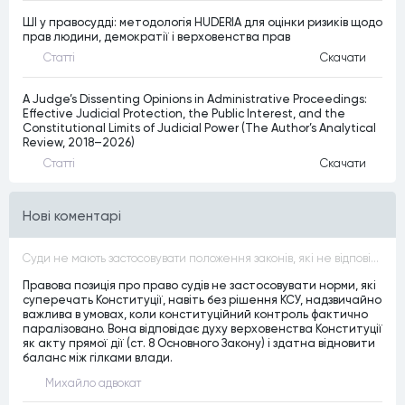
ШІ у правосудді: методологія HUDERIA для оцінки ризиків щодо
прав людини, демократії і верховенства прав
Статтi
Скачати
A Judge’s Dissenting Opinions in Administrative Proceedings:
Effective Judicial Protection, the Public Interest, and the
Constitutional Limits of Judicial Power (The Author’s Analytical
Review, 2018–2026)
Статтi
Скачати
Нові коментарі
Суди не мають застосовувати положення законів, які не відповідають Конституції, незалежно від того, чи визнавалися вони Конституційним Судом України неконституційними, тобто закони, що суперечать Конституції України не можуть застосовуватися навіть у випадках, коли вони є чинними
Правова позиція про право судів не застосовувати норми, які
суперечать Конституції, навіть без рішення КСУ, надзвичайно
важлива в умовах, коли конституційний контроль фактично
паралізовано. Вона відповідає духу верховенства Конституції
як акту прямої дії (ст. 8 Основного Закону) і здатна відновити
баланс між гілками влади.
Михайло адвокат