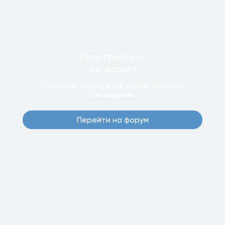
Реєструйтесь
на форумi
Та беріть участь в ще бiльшiй кiлькостi
обговорень
Перейти на форум