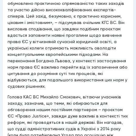
обумовлено практичною спрямованістю таких заходів
та участю дійсно висококваліфікованих експертів-
спікерів. Цей захід, безумовно, є практично корисним,
цікавим і змістовним», – підсумував очільник КГС ВС. Він
висловив сподівання, що завдяки подібним проєктам
вдасться заповнити наявні прогалини щодо вивчення
права ЄС у вітчизняній сучасній юридичній освіті, а
українські колеги отримають можливість оволодіти
концептуальними європейськими підходами. На
переконання Богдана Львова, у контексті застосування
норм права ЄС важливо перейти від їх запозичення або
цитування до розуміння суті тих процесів, які
відбуваються, для подальшого використання цих норм у
судових рішеннях.
Голова КАС ВС Михайло Смокович, вітаючи учасників
заходу, зазначив, що теми, які обираються для
обговорення нашим постійним партнером – проєктом
ЄС «Право Justice», завжди дуже важливі в контексті тих
реформ, які проводяться в нашій державі. Він нагадав,
що судді адміністративних судів в Україні з 2014 року
(коли була ратифікована Угода про асоціацію між