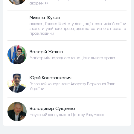
академія»
Микита Жуков
адвокат, Голова Комітету Асоціації правників України
з конституційного права, адміністративного права та
прав людини
Валерій Желнін
Магістр міжнародного та національного права
Юрій Констанкевич
Головний консультант Апарату Верховної Ради
України
Володимир Сущенко
Науковий консультант Центру Разумкова