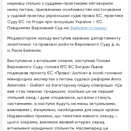
науковці спільно з суддями-практиками обговорили
низку питань, присвячених особливостям застосування
у судовій практиці українських судів права ЄС, практики
Суду ЄС та Угоди про асоціацію Україна – ЄС.
Повідомляє Верховний Суд на
Фейсбук-сторінці.
Модератором заходу виступив керівник департаменту
аналітичної та правової роботи Верховного Суду д. ю.
н. Расім Бабанли.
Виступаючи з вітальним словом, заступник Голови
Верховного Суду, голова КГС ВС Богдан Львов
подякував проєкту ЄС «Право-Justice» в особі головної
міжнародної експертки з питань судової реформи Anna
Adamska - Gallant за багаторічну плідну співпрацю. «Це
вже стає певною традицією, оскільки це не перший
спільний захід, і дуже сподіваюся, що вони стануть
системними, а наступні будуть не менш актуальними,
важливими і, безумовно, необхідними для нашої країни.
Надзвичайно приємно, що тематика кожного заходу, і
цього зокрема, викликає жвавий інтерес серед
вітчизняної юридичної спільноти. Насамперед це