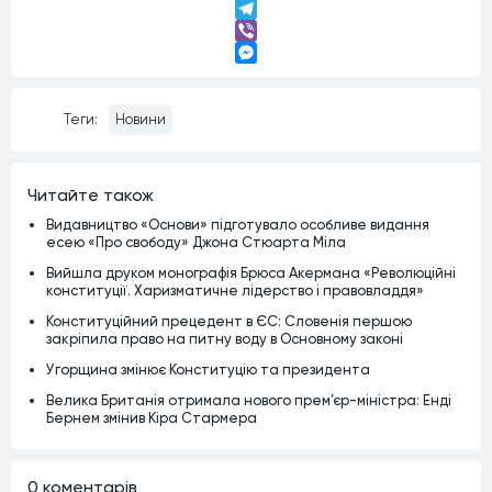
LinkedIn
Telegram
Viber
Messenger
Теги:
Новини
Читайте також
Видавництво «Основи» підготувало особливе видання
есею «Про свободу» Джона Стюарта Міла
Вийшла друком монографія Брюса Акермана «Революційні
конституції. Харизматичне лідерство і правовладдя»
Конституційний прецедент в ЄС: Словенія першою
закріпила право на питну воду в Основному законі
Угорщина змінює Конституцію та президента
Велика Британія отримала нового прем’єр-міністра: Енді
Бернем змінив Кіра Стармера
0 коментарiв