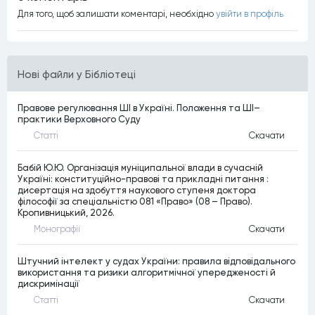
Для того, щоб залишати коментарi, необхiдно
увiйти в профiль
Нові файли у Бібліотеці
Правове регулювання ШІ в Україні. Положення та ШІ–
практики Верховного Суду
Статтi
Скачати
Бабій Ю.Ю. Організація муніципальної влади в сучасній
Україні: конституційно-правові та прикладні питання :
дисертація на здобуття наукового ступеня доктора
філософії за спеціальністю 081 «Право» (08 – Право).
Кропивницький, 2026.
Монографiї
Скачати
Штучний інтелект у судах України: правила відповідального
використання та ризики алгоритмічної упередженості й
дискримінації
Статтi
Скачати