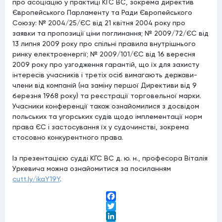
про асоціацію у практиці КГС ВС, зокрема директив
Європейського Парламенту та Ради Європейського
Союзу: № 2004/25/ЄС від 21 квітня 2004 року про
заявки та пропозиції ціни поглинання; № 2009/72/ЄС від
13 липня 2009 року про спільні правила внутрішнього
ринку електроенергії; № 2009/101/ЄС від 16 вересня
2009 року про узгодження гарантій, що їх для захисту
інтересів учасників і третіх осіб вимагають держави-
члени від компаній (на заміну першої Директиви від 9
березня 1968 року) та реєстрації торговельної марки.
Учасники конференції також ознайомилися з досвідом
польських та угорських судів щодо імплементації норм
права ЄС і застосування їх у судочинстві, зокрема
стосовно конкурентного права.
Із презентацією судді КГС ВС д. ю. н., професора Віталія
Уркевича можна ознайомитися за посиланням
cutt.ly/ikaY19Y
.
Facebook
Twitter