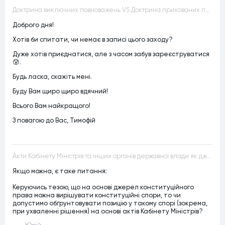
Доктрина виключних повноважень VS Доктрина прихованих повноважень
Доброго дня!
Хотів би спитати, чи немає в записі цього заходу?
Дуже хотів приєднатися, але з часом забув зареєструватися
😰.
Будь ласка, скажіть мені.
Буду Вам щиро щиро вдячний!
Всього Вам найкращого!
З повагою до Вас, Тимофій
Акти Кабінету Міністрів та інших органів державної влади як джерела конституційного права
Якщо можна, є таке питання:
Керуючись тезою, що на основі джерел конституційного
права можна вирішувати конституційні спори, то чи
допустимо обґрунтовувати позицію у такому спорі (зокрема,
при ухваленні рішення) на основі актів Кабінету Міністрів?