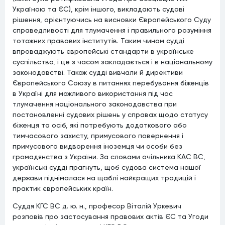
Україною та ЄС), крім іншого, викладають судові
рішення, орієнтуючись на висновки Європейського Суду
справедливості для тлумачення і правильного розуміння
тотожних правових інститутів. Таким чином судді
впроваджують європейські стандарти в українське
суспільство, і це з часом закладається і в національному
законодавстві. Також судді вивчали й директиви
Європейського Союзу в питаннях перебування біженців
в Україні для можливого використання під час
тлумачення національного законодавства при
постановленні судових рішень у справах щодо статусу
біженця та осіб, які потребують додаткового або
тимчасового захисту, примусового повернення і
примусового видворення іноземця чи особи без
громадянства з України. За словами очільника КАС ВС,
українські судді прагнуть, щоб судова система нашої
держави піднімалася на щаблі найкращих традицій і
практик європейських країн.
Суддя КГС ВС д. ю. н., професор Віталій Уркевич
розповів про застосування правових актів ЄС та Угоди