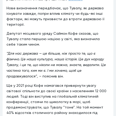
Нове визначення передбачає, що Тувалу, як держава
існувати завжди, попри вплив клімату чи будь-які інші
фактори, які можуть призвести до втрати державою її
території.
Депутат місцевого уряду Саймон Кофе сказав, що
Тувалу стала першою нацією у світі, яка визначила
себе таким чином.
“Для нас держава — це більше, ніж просто те, що є
фізично. Це наша культура, наша історія. Це дух народу
Тувалу, і це те, що ніколи не можна, знаєте, видалити. Це
частина того, ким ми є. І ми хочемо, щоб це
продовжувалося”,
– пояснив він.
Ще у 2021 році Кофе намагався привернути увагу
світової спільноти до своєї країни з населенням 12 000
людей. Тоді він виступив на глобальній кліматичній
конференції, стоячи по щиколотку в морі, щоб
продемонструвати, що Тувалу “тоне”. На той момент
40% відсотків столичного району знаходилося під