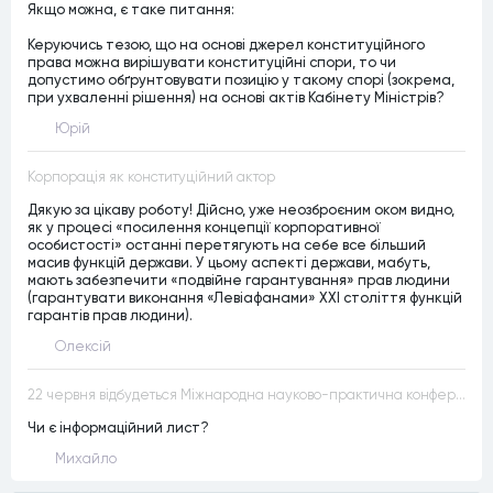
Якщо можна, є таке питання:
Керуючись тезою, що на основі джерел конституційного
права можна вирішувати конституційні спори, то чи
допустимо обґрунтовувати позицію у такому спорі (зокрема,
при ухваленні рішення) на основі актів Кабінету Міністрів?
Юрій
Корпорація як конституційний актор
Дякую за цікаву роботу! Дійсно, уже неозброєним оком видно,
як у процесі «посилення концепції корпоративної
особистості» останні перетягують на себе все більший
масив функцій держави. У цьому аспекті держави, мабуть,
мають забезпечити «подвійне гарантування» прав людини
(гарантувати виконання «Левіафанами» ХХІ століття функцій
гарантів прав людини).
Олексій
22 червня відбудеться Міжнародна науково-практична конференція “Конституційна демократія в умовах загроз територіальній цілісності та національній безпеці”
Чи є інформаційний лист?
Михайло