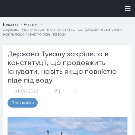
Головна
Новини
Держава Тувалу закріпила в конституції що продовжить існувати
навіть якщо повністю піде під воду
Держава Тувалу закріпила в
конституції, що продовжить
існувати, навіть якщо повністю
піде під воду
21/09/2023
851
0
В закладки