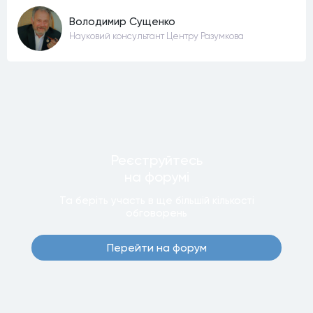
Володимир Сущенко
Науковий консультант Центру Разумкова
Реєструйтесь
на форумi
Та беріть участь в ще бiльшiй кiлькостi
обговорень
Перейти на форум