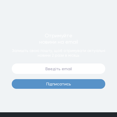
Отримуйте
новини
на email
Залишiть свою пошту, щоб отримувати актуальнi
новини
2 рази
в мiсяць
Пiдписатись