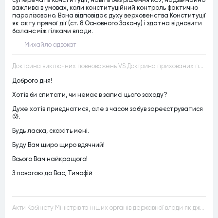
важлива в умовах, коли конституційний контроль фактично
паралізовано. Вона відповідає духу верховенства Конституції
як акту прямої дії (ст. 8 Основного Закону) і здатна відновити
баланс між гілками влади.
Михайло адвокат
Доктрина виключних повноважень VS Доктрина прихованих повноважень
Доброго дня!
Хотів би спитати, чи немає в записі цього заходу?
Дуже хотів приєднатися, але з часом забув зареєструватися
😰.
Будь ласка, скажіть мені.
Буду Вам щиро щиро вдячний!
Всього Вам найкращого!
З повагою до Вас, Тимофій
Акти Кабінету Міністрів та інших органів державної влади як джерела конституційного права