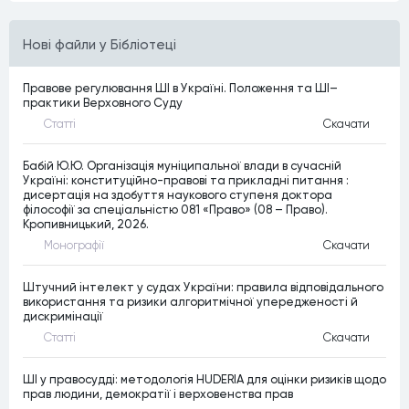
Нові файли у Бібліотеці
Правове регулювання ШІ в Україні. Положення та ШІ–
практики Верховного Суду
Статтi
Скачати
Бабій Ю.Ю. Організація муніципальної влади в сучасній
Україні: конституційно-правові та прикладні питання :
дисертація на здобуття наукового ступеня доктора
філософії за спеціальністю 081 «Право» (08 – Право).
Кропивницький, 2026.
Монографiї
Скачати
Штучний інтелект у судах України: правила відповідального
використання та ризики алгоритмічної упередженості й
дискримінації
Статтi
Скачати
ШІ у правосудді: методологія HUDERIA для оцінки ризиків щодо
прав людини, демократії і верховенства прав