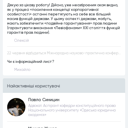
Дякую за цікаву роботу! Дійсно, уже неозброєним оком видно,
як у процесі «посилення концепції корпоративної
особистості» останні перетягують на себе все більший
масив функцій держави. У цьому аспекті держави, мабуть,
мають забезпечити «подвійне гарантування» прав людини
(гарантувати виконання «Левіафанами» ХХІ століття функцій
гарантів прав людини).
Олексій
22 червня відбудеться Міжнародна науково-практична конференція “Конституційна демократія в умовах загроз територіальній цілісності та національній безпеці”
Чи є інформаційний лист?
Михайло
Найактивнiшi користувачi
Павло Синицин
Адвокат. Аспірант кафедри конституційного права
Національного університету «Одеська юридична
академія»