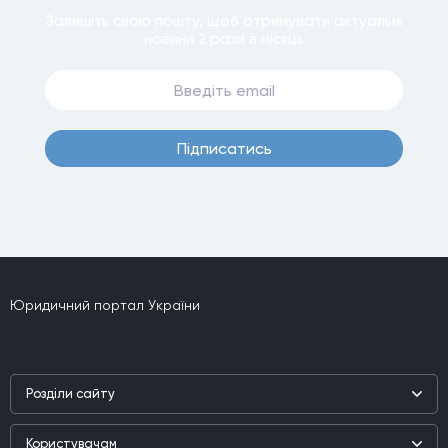
Залишiть свою пошту, щоб отримувати актуальнi
новини
2 рази
в мiсяць
Пiдписатись
Юридичний портал України
Роздiли сайту
Наука
Користувачам