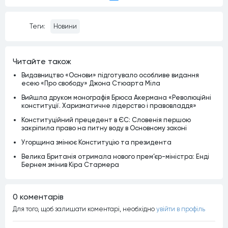
Messenger
Теги:
Новини
Читайте також
Видавництво «Основи» підготувало особливе видання
есею «Про свободу» Джона Стюарта Міла
Вийшла друком монографія Брюса Акермана «Революційні
конституції. Харизматичне лідерство і правовладдя»
Конституційний прецедент в ЄС: Словенія першою
закріпила право на питну воду в Основному законі
Угорщина змінює Конституцію та президента
Велика Британія отримала нового прем’єр-міністра: Енді
Бернем змінив Кіра Стармера
0 коментарiв
Для того, щоб залишати коментарi, необхiдно
увiйти в профiль