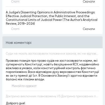
Статтi
Скачати
A Judge’s Dissenting Opinions in Administrative Proceedings:
Effective Judicial Protection, the Public Interest, and the
Constitutional Limits of Judicial Power (The Author’s Analytical
Review, 2018–2026)
Статтi
Скачати
Нові коментарі
Суди не мають застосовувати положення законів, які не відповідають Конституції, незалежно від того, чи визнавалися вони Конституційним Судом України неконституційними, тобто закони, що суперечать Конституції України не можуть застосовуватися навіть у випадках, коли вони є чинними
Правова позиція про право судів не застосовувати норми, які
суперечать Конституції, навіть без рішення КСУ, надзвичайно
важлива в умовах, коли конституційний контроль фактично
паралізовано. Вона відповідає духу верховенства Конституції
як акту прямої дії (ст. 8 Основного Закону) і здатна відновити
баланс між гілками влади.
Михайло адвокат
Доктрина виключних повноважень VS Доктрина прихованих повноважень
Доброго дня!