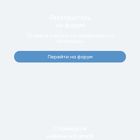
Реєструйтесь
на форумi
Та беріть участь в ще бiльшiй кiлькостi
обговорень
Перейти на форум
Отримуйте
новини
на email