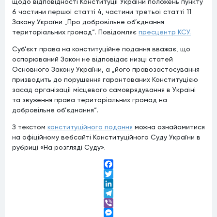
щодо відповідності Конституції України положень пункту
6 частини першої статті 4, частини третьої статті 11
Закону України „Про добровільне об’єднання
територіальних громад“. Повідомляє
пресцентр КСУ.
Суб’єкт права на конституційне подання вважає, що
оспорюваний Закон не відповідає низці статей
Основного Закону України, а „його правозастосування
призводить до порушення гарантованих Конституцією
засад організації місцевого самоврядування в Україні
та звуження права територіальних громад на
добровільне об’єднання“.
З текстом
конституційного подання
можна ознайомитися
на офіційному вебсайті Конституційного Суду України в
рубриці «На розгляді Суду».
Facebook
Twitter
LinkedIn
Telegram
Viber