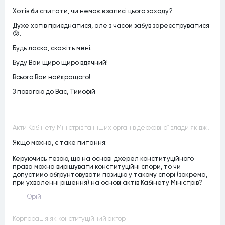
Хотів би спитати, чи немає в записі цього заходу?
Дуже хотів приєднатися, але з часом забув зареєструватися
😰.
Будь ласка, скажіть мені.
Буду Вам щиро щиро вдячний!
Всього Вам найкращого!
З повагою до Вас, Тимофій
Акти Кабінету Міністрів та інших органів державної влади як джерела конституційного права
Якщо можна, є таке питання:
Керуючись тезою, що на основі джерел конституційного
права можна вирішувати конституційні спори, то чи
допустимо обґрунтовувати позицію у такому спорі (зокрема,
при ухваленні рішення) на основі актів Кабінету Міністрів?
Юрій
Корпорація як конституційний актор