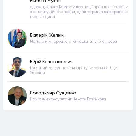
Микита Жуков
адвокат, Голова Комітету Асоціації правників України
з конституційного права, адміністративного права та
прав людини
Валерій Желнін
Магістр міжнародного та національного права
Юрій Констанкевич
Головний консультант Апарату Верховної Ради
України
Володимир Сущенко
Науковий консультант Центру Разумкова