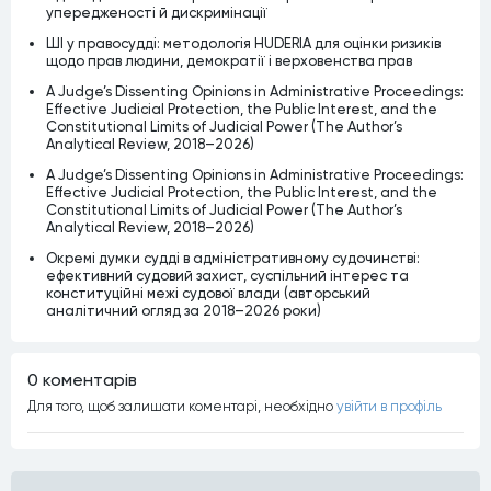
упередженості й дискримінації
ШІ у правосудді: методологія HUDERIA для оцінки ризиків
щодо прав людини, демократії і верховенства прав
A Judge’s Dissenting Opinions in Administrative Proceedings:
Effective Judicial Protection, the Public Interest, and the
Constitutional Limits of Judicial Power (The Author’s
Analytical Review, 2018–2026)
A Judge’s Dissenting Opinions in Administrative Proceedings:
Effective Judicial Protection, the Public Interest, and the
Constitutional Limits of Judicial Power (The Author’s
Analytical Review, 2018–2026)
Окремі думки судді в адміністративному судочинстві:
ефективний судовий захист, суспільний інтерес та
конституційні межі судової влади (авторський
аналітичний огляд за 2018–2026 роки)
0 коментарiв
Для того, щоб залишати коментарi, необхiдно
увiйти в профiль