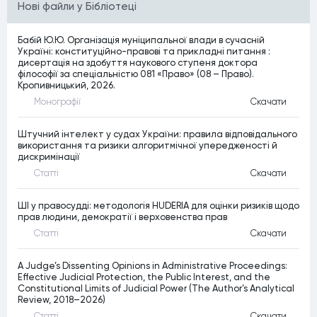
Нові файли у Бібліотеці
Бабій Ю.Ю. Організація муніципальної влади в сучасній
Україні: конституційно-правові та прикладні питання :
дисертація на здобуття наукового ступеня доктора
філософії за спеціальністю 081 «Право» (08 – Право).
Кропивницький, 2026.
Монографiї
Скачати
Штучний інтелект у судах України: правила відповідального
використання та ризики алгоритмічної упередженості й
дискримінації
Статтi
Скачати
ШІ у правосудді: методологія HUDERIA для оцінки ризиків щодо
прав людини, демократії і верховенства прав
Статтi
Скачати
A Judge’s Dissenting Opinions in Administrative Proceedings:
Effective Judicial Protection, the Public Interest, and the
Constitutional Limits of Judicial Power (The Author’s Analytical
Review, 2018–2026)
Статтi
Скачати