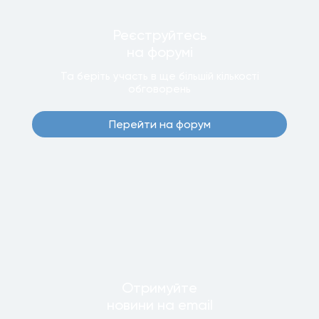
Реєструйтесь
на форумi
Та беріть участь в ще бiльшiй кiлькостi
обговорень
Перейти на форум
Отримуйте
новини
на email