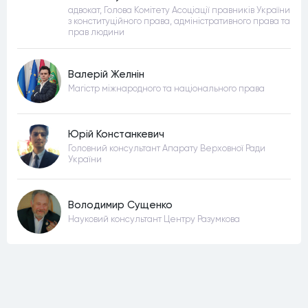
адвокат, Голова Комітету Асоціації правників України
з конституційного права, адміністративного права та
прав людини
Валерій Желнін
Магістр міжнародного та національного права
Юрій Констанкевич
Головний консультант Апарату Верховної Ради
України
Володимир Сущенко
Науковий консультант Центру Разумкова