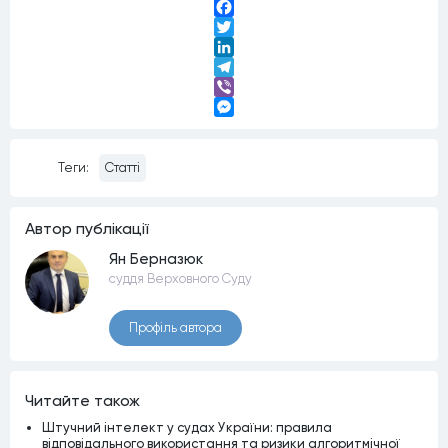
Facebook
Twitter
LinkedIn
Telegram
Viber
Messenger
Теги:
Статті
Автор публiкацiї
Ян Берназюк
суддя Верховного Суду
Профiль автора
Читайте також
Штучний інтелект у судах України: правила
відповідального використання та ризики алгоритмічної