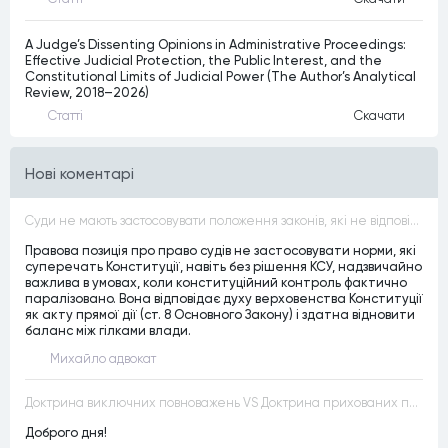
A Judge’s Dissenting Opinions in Administrative Proceedings:
Effective Judicial Protection, the Public Interest, and the
Constitutional Limits of Judicial Power (The Author’s Analytical
Review, 2018–2026)
Статтi
Скачати
Нові коментарі
Суди не мають застосовувати положення законів, які не відповідають Конституції, незалежно від того, чи визнавалися вони Конституційним Судом України неконституційними, тобто закони, що суперечать Конституції України не можуть застосовуватися навіть у випадках, коли вони є чинними
Правова позиція про право судів не застосовувати норми, які
суперечать Конституції, навіть без рішення КСУ, надзвичайно
важлива в умовах, коли конституційний контроль фактично
паралізовано. Вона відповідає духу верховенства Конституції
як акту прямої дії (ст. 8 Основного Закону) і здатна відновити
баланс між гілками влади.
Михайло адвокат
Доктрина виключних повноважень VS Доктрина прихованих повноважень
Доброго дня!