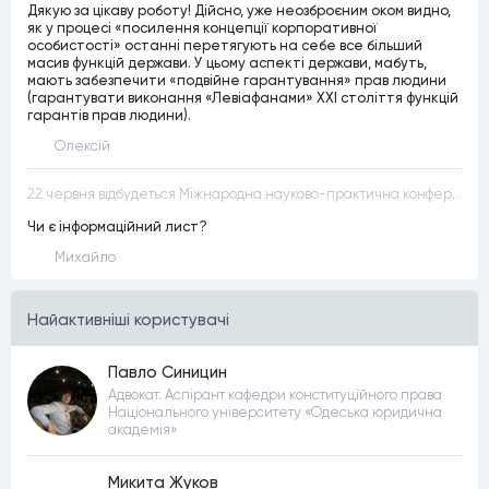
Дякую за цікаву роботу! Дійсно, уже неозброєним оком видно,
як у процесі «посилення концепції корпоративної
особистості» останні перетягують на себе все більший
масив функцій держави. У цьому аспекті держави, мабуть,
мають забезпечити «подвійне гарантування» прав людини
(гарантувати виконання «Левіафанами» ХХІ століття функцій
гарантів прав людини).
Олексій
22 червня відбудеться Міжнародна науково-практична конференція “Конституційна демократія в умовах загроз територіальній цілісності та національній безпеці”
Чи є інформаційний лист?
Михайло
Найактивнiшi користувачi
Павло Синицин
Адвокат. Аспірант кафедри конституційного права
Національного університету «Одеська юридична
академія»
Микита Жуков