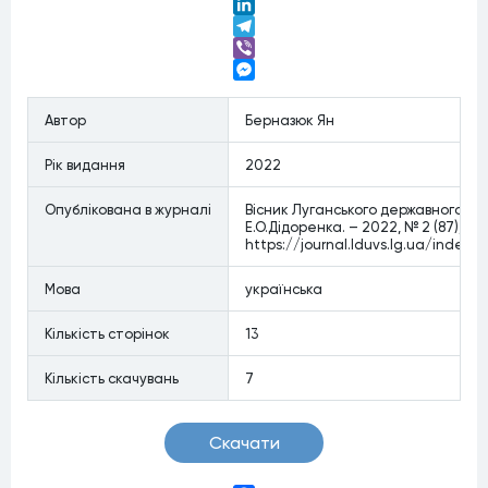
Twitter
LinkedIn
Telegram
Viber
Messenger
Автор
Берназюк Ян
Рiк видання
2022
Опублiкована в журналi
Вісник Луганського державного уні
Е.О.Дідоренка. – 2022, № 2 (87), С. 1
https://journal.lduvs.lg.ua/index.
Мова
українська
Кiлькiсть сторiнок
13
Кiлькiсть скачувань
7
Скачати