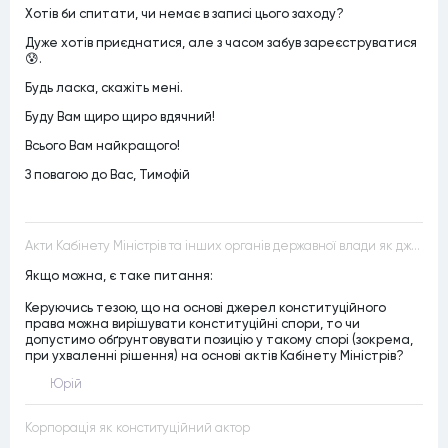
Хотів би спитати, чи немає в записі цього заходу?
Дуже хотів приєднатися, але з часом забув зареєструватися
😰.
Будь ласка, скажіть мені.
Буду Вам щиро щиро вдячний!
Всього Вам найкращого!
З повагою до Вас, Тимофій
Акти Кабінету Міністрів та інших органів державної влади як джерела конституційного права
Якщо можна, є таке питання:
Керуючись тезою, що на основі джерел конституційного
права можна вирішувати конституційні спори, то чи
допустимо обґрунтовувати позицію у такому спорі (зокрема,
при ухваленні рішення) на основі актів Кабінету Міністрів?
Юрій
Корпорація як конституційний актор