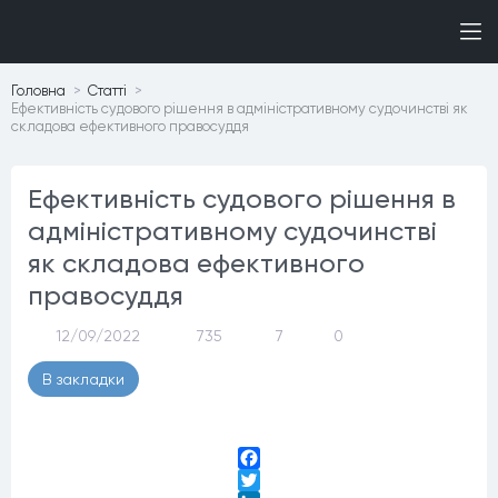
Головна
Статтi
Ефективність судового рішення в адміністративному судочинстві як
складова ефективного правосуддя
Ефективність судового рішення в
адміністративному судочинстві
як складова ефективного
правосуддя
12/09/2022
735
7
0
В закладки
Facebook