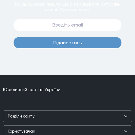
Залишiть свою пошту, щоб отримувати актуальнi
новини
2 рази
в мiсяць
Пiдписатись
Юридичний портал України
Роздiли сайту
Наука
Користувачам
Практика