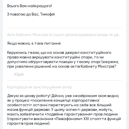
Всього Вам найкращого!
З повагою до Вас, Тимофій
Акти Кабінету Міністрів та інших органів державної влади як джерела конституційного права
Якщо можна, є таке питання:
Керуючись тезою, що на основі джерел конституційного
права можна вирішувати конституційні спори, то чи
допустимо обґрунтовувати позицію у такому спорі (зокрема,
при ухваленні рішення) на основі актів Кабінету Міністрів?
Юрій
Корпорація як конституційний актор
Дякую за цікаву роботу! Дійсно, уже неозброєним оком видно,
як у процесі «посилення концепції корпоративної
особистості» останні перетягують на себе все більший
масив функцій держави. У цьому аспекті держави, мабуть,
мають забезпечити «подвійне гарантування» прав людини
(гарантувати виконання «Левіафанами» ХХІ століття функцій
гарантів прав людини).