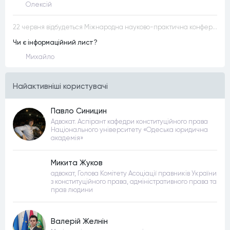
Олексій
22 червня відбудеться Міжнародна науково-практична конференція “Конституційна демократія в умовах загроз територіальній цілісності та національній безпеці”
Чи є інформаційний лист?
Михайло
Найактивнiшi користувачi
Павло Синицин
Адвокат. Аспірант кафедри конституційного права
Національного університету «Одеська юридична
академія»
Микита Жуков
адвокат, Голова Комітету Асоціації правників України
з конституційного права, адміністративного права та
прав людини
Валерій Желнін