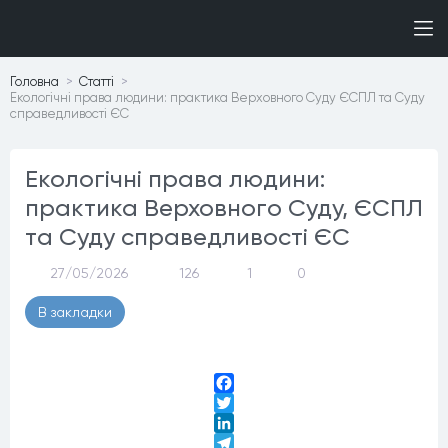
Головна
Статтi
Екологічні права людини: практика Верховного Суду ЄСПЛ та Суду
справедливості ЄС
Екологічні права людини:
практика Верховного Суду, ЄСПЛ
та Суду справедливості ЄС
27/05/2026
126
1
0
В закладки
Facebook
Twitter
LinkedIn