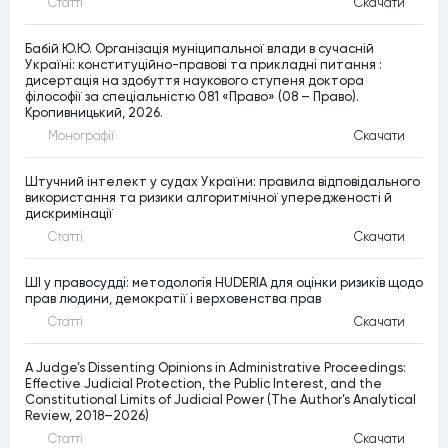
Статтi
Скачати
Бабій Ю.Ю. Організація муніципальної влади в сучасній
Україні: конституційно-правові та прикладні питання :
дисертація на здобуття наукового ступеня доктора
філософії за спеціальністю 081 «Право» (08 – Право).
Кропивницький, 2026.
Монографiї
Скачати
Штучний інтелект у судах України: правила відповідального
використання та ризики алгоритмічної упередженості й
дискримінації
Статтi
Скачати
ШІ у правосудді: методологія HUDERIA для оцінки ризиків щодо
прав людини, демократії і верховенства прав
Статтi
Скачати
A Judge’s Dissenting Opinions in Administrative Proceedings:
Effective Judicial Protection, the Public Interest, and the
Constitutional Limits of Judicial Power (The Author’s Analytical
Review, 2018–2026)
Статтi
Скачати