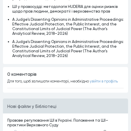
ШІ у правосудді: методологія HUDERIA для оцінки ризиків
щодо прав людини, демократії і верховенства прав
A Judge’s Dissenting Opinions in Administrative Proceedings:
Effective Judicial Protection, the Public Interest, and the
Constitutional Limits of Judicial Power (The Author’s
Analytical Review, 2018–2026)
A Judge’s Dissenting Opinions in Administrative Proceedings:
Effective Judicial Protection, the Public Interest, and the
Constitutional Limits of Judicial Power (The Author’s
Analytical Review, 2018–2026)
0 коментарiв
Для того, щоб залишати коментарi, необхiдно
увiйти в профiль
Нові файли у Бібліотеці
Правове регулювання ШІ в Україні. Положення та ШІ–
практики Верховного Суду