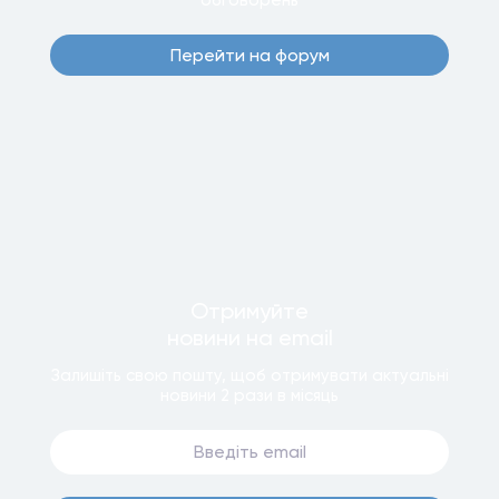
Перейти на форум
Отримуйте
новини
на email
Залишiть свою пошту, щоб отримувати актуальнi
новини
2 рази
в мiсяць