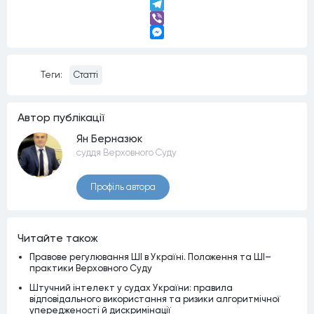
LinkedIn
Telegram
Viber
Messenger
Теги:
Статті
Автор публiкацiї
Ян Берназюк
суддя Верховного Суду
Профiль автора
Читайте також
Правове регулювання ШІ в Україні. Положення та ШІ–
практики Верховного Суду
Штучний інтелект у судах України: правила
відповідального використання та ризики алгоритмічної
упередженості й дискримінації