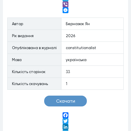
Telegram
Viber
Messenger
Автор
Берназюк Ян
Рiк видання
2026
Опублiкована в журналi
constitutionalist
Мова
українська
Кiлькiсть сторiнок
33
Кiлькiсть скачувань
1
Скачати
Facebook
Twitter