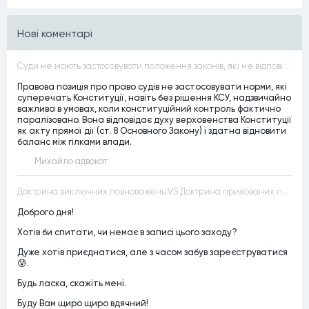
Нові коментарі
Суди не мають застосовувати положення законів, які не відповідають Конституції, незалежно від того, чи визнавалися вони Конституційним Судом України неконституційними, тобто закони, що суперечать Конституції України не можуть застосовуватися навіть у випадках, коли вони є чинними
Правова позиція про право судів не застосовувати норми, які
суперечать Конституції, навіть без рішення КСУ, надзвичайно
важлива в умовах, коли конституційний контроль фактично
паралізовано. Вона відповідає духу верховенства Конституції
як акту прямої дії (ст. 8 Основного Закону) і здатна відновити
баланс між гілками влади.
Михайло адвокат
Доктрина виключних повноважень VS Доктрина прихованих повноважень
Доброго дня!
Хотів би спитати, чи немає в записі цього заходу?
Дуже хотів приєднатися, але з часом забув зареєструватися
😰.
Будь ласка, скажіть мені.
Буду Вам щиро щиро вдячний!