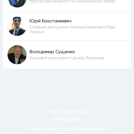
Магістр міжнародного та національного права
Юрій Констанкевич
Головний консультант Апарату Верховної Ради
України
Володимир Сущенко
Науковий консультант Центру Разумкова
Реєструйтесь
на форумi
Та беріть участь в ще бiльшiй кiлькостi
обговорень