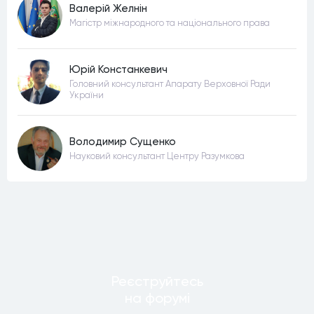
Валерій Желнін
Магістр міжнародного та національного права
Юрій Констанкевич
Головний консультант Апарату Верховної Ради
України
Володимир Сущенко
Науковий консультант Центру Разумкова
Реєструйтесь
на форумi