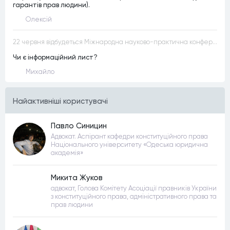
гарантів прав людини).
Олексій
22 червня відбудеться Міжнародна науково-практична конференція “Конституційна демократія в умовах загроз територіальній цілісності та національній безпеці”
Чи є інформаційний лист?
Михайло
Найактивнiшi користувачi
Павло Синицин
Адвокат. Аспірант кафедри конституційного права
Національного університету «Одеська юридична
академія»
Микита Жуков
адвокат, Голова Комітету Асоціації правників України
з конституційного права, адміністративного права та
прав людини