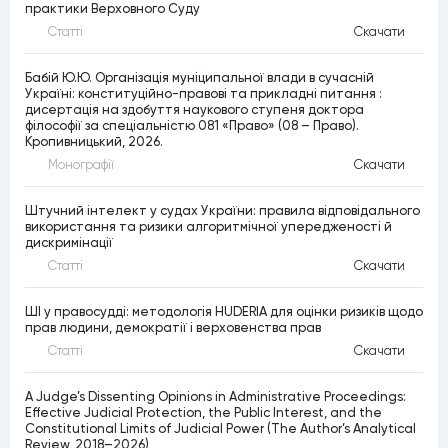
практики Верховного Суду
Статтi
Скачати
Бабій Ю.Ю. Організація муніципальної влади в сучасній
Україні: конституційно-правові та прикладні питання :
дисертація на здобуття наукового ступеня доктора
філософії за спеціальністю 081 «Право» (08 – Право).
Кропивницький, 2026.
Монографiї
Скачати
Штучний інтелект у судах України: правила відповідального
використання та ризики алгоритмічної упередженості й
дискримінації
Статтi
Скачати
ШІ у правосудді: методологія HUDERIA для оцінки ризиків щодо
прав людини, демократії і верховенства прав
Статтi
Скачати
A Judge’s Dissenting Opinions in Administrative Proceedings:
Effective Judicial Protection, the Public Interest, and the
Constitutional Limits of Judicial Power (The Author’s Analytical
Review, 2018–2026)