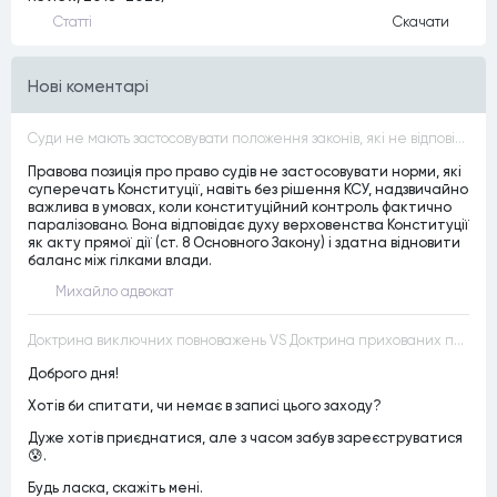
Статтi
Скачати
Нові коментарі
Суди не мають застосовувати положення законів, які не відповідають Конституції, незалежно від того, чи визнавалися вони Конституційним Судом України неконституційними, тобто закони, що суперечать Конституції України не можуть застосовуватися навіть у випадках, коли вони є чинними
Правова позиція про право судів не застосовувати норми, які
суперечать Конституції, навіть без рішення КСУ, надзвичайно
важлива в умовах, коли конституційний контроль фактично
паралізовано. Вона відповідає духу верховенства Конституції
як акту прямої дії (ст. 8 Основного Закону) і здатна відновити
баланс між гілками влади.
Михайло адвокат
Доктрина виключних повноважень VS Доктрина прихованих повноважень
Доброго дня!
Хотів би спитати, чи немає в записі цього заходу?
Дуже хотів приєднатися, але з часом забув зареєструватися
😰.
Будь ласка, скажіть мені.