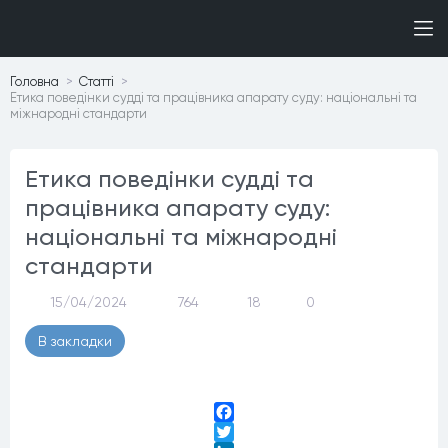
Головна
Статтi
Етика поведінки судді та працівника апарату суду: національні та
міжнародні стандарти
Етика поведінки судді та
працівника апарату суду:
національні та міжнародні
стандарти
15/04/2024
764
18
0
В закладки
Facebook