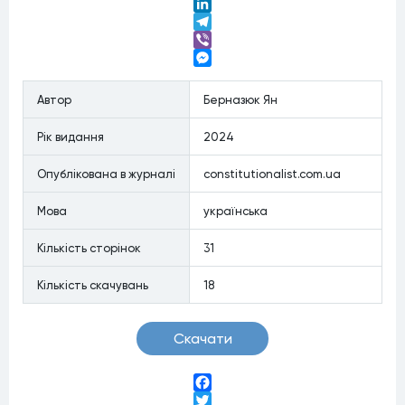
Twitter
LinkedIn
Telegram
Viber
Messenger
Автор
Берназюк Ян
Рiк видання
2024
Опублiкована в журналi
constitutionalist.com.ua
Мова
українська
Кiлькiсть сторiнок
31
Кiлькiсть скачувань
18
Скачати
Facebook