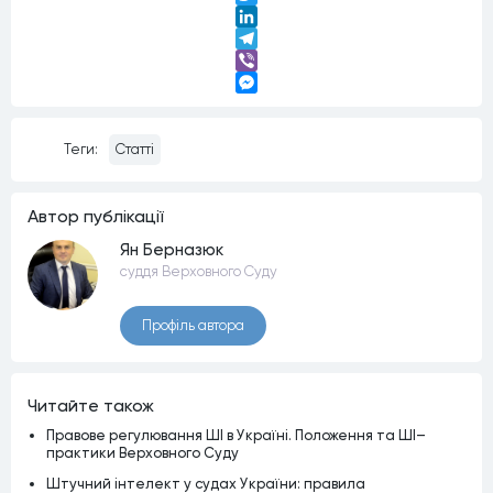
Twitter
LinkedIn
Telegram
Viber
Messenger
Теги:
Статті
Автор публiкацiї
Ян Берназюк
суддя Верховного Суду
Профiль автора
Читайте також
Правове регулювання ШІ в Україні. Положення та ШІ–
практики Верховного Суду
Штучний інтелект у судах України: правила