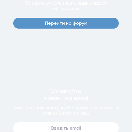
Та беріть участь в ще бiльшiй кiлькостi
обговорень
Перейти на форум
Отримуйте
новини
на email
Залишiть свою пошту, щоб отримувати актуальнi
новини
2 рази
в мiсяць