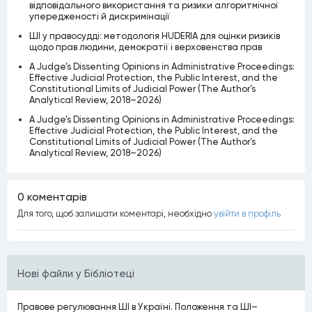
відповідального використання та ризики алгоритмічної
упередженості й дискримінації
ШІ у правосудді: методологія HUDERIA для оцінки ризиків
щодо прав людини, демократії і верховенства прав
A Judge’s Dissenting Opinions in Administrative Proceedings:
Effective Judicial Protection, the Public Interest, and the
Constitutional Limits of Judicial Power (The Author’s
Analytical Review, 2018–2026)
A Judge’s Dissenting Opinions in Administrative Proceedings:
Effective Judicial Protection, the Public Interest, and the
Constitutional Limits of Judicial Power (The Author’s
Analytical Review, 2018–2026)
0 коментарiв
Для того, щоб залишати коментарi, необхiдно
увiйти в профiль
Нові файли у Бібліотеці
Правове регулювання ШІ в Україні. Положення та ШІ–