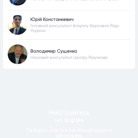
Юрій Констанкевич
Головний консультант Апарату Верховної Ради
України
Володимир Сущенко
Науковий консультант Центру Разумкова
Реєструйтесь
на форумi
Та беріть участь в ще бiльшiй кiлькостi
обговорень