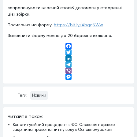
запропонувати власний спосіб допомоги у створенні
цієї збірки.
Посилання на форму:
https://bit.ly/4bqgNWw
Заповнити форму можна до 20 березня включно.
Facebook
Twitter
LinkedIn
Telegram
Viber
Messenger
Теги:
Новини
Читайте також
Конституційний прецедент в ЄС: Словенія першою
закріпила право на питну воду в Основному законі