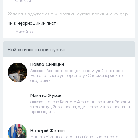
Олексій
22 червня відбудеться Міжнародна науково-практична конференція “Конституційна демократія в умовах загроз територіальній цілісності та національній безпеці”
Чи є інформаційний лист?
Михайло
Найактивнiшi користувачi
Павло Синицин
Адвокат. Аспірант кафедри конституційного права
Національного університету «Одеська юридична
академія»
Микита Жуков
адвокат, Голова Комітету Асоціації правників України
з конституційного права, адміністративного права та
прав людини
Валерій Желнін
Магістр міжнародного та національного права