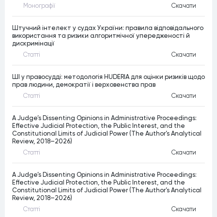
Монографiї
Скачати
Штучний інтелект у судах України: правила відповідального
використання та ризики алгоритмічної упередженості й
дискримінації
Статтi
Скачати
ШІ у правосудді: методологія HUDERIA для оцінки ризиків щодо
прав людини, демократії і верховенства прав
Статтi
Скачати
A Judge’s Dissenting Opinions in Administrative Proceedings:
Effective Judicial Protection, the Public Interest, and the
Constitutional Limits of Judicial Power (The Author’s Analytical
Review, 2018–2026)
Статтi
Скачати
A Judge’s Dissenting Opinions in Administrative Proceedings:
Effective Judicial Protection, the Public Interest, and the
Constitutional Limits of Judicial Power (The Author’s Analytical
Review, 2018–2026)
Статтi
Скачати