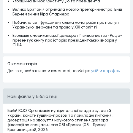
Угорщина змінює Конституцію та президента
Велика Британія отримала нового прем’єр-міністра: Енді
Бернем змінив Кіра Стармера
Побачила світ фундаментальна монографія про поступ
Української держави та права у XXI столітті
Еволюція американської демократії: видавництво «Раціо»
презентує книгу про історію президентських виборів у
США
0 коментарiв
Для того, щоб залишати коментарi, необхiдно
увiйти в профiль
Нові файли у Бібліотеці
Бабій Ю.Ю. Організація муніципальної влади в сучасній
Україні: конституційно-правові та прикладні питання :
дисертація на здобуття наукового ступеня доктора
філософії за спеціальністю 081 «Право» (08 – Право).
Кропивницький, 2026.