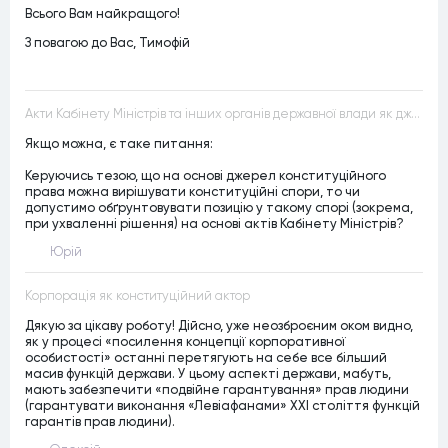
Всього Вам найкращого!
З повагою до Вас, Тимофій
Акти Кабінету Міністрів та інших органів державної влади як джерела конституційного права
Якщо можна, є таке питання:
Керуючись тезою, що на основі джерел конституційного
права можна вирішувати конституційні спори, то чи
допустимо обґрунтовувати позицію у такому спорі (зокрема,
при ухваленні рішення) на основі актів Кабінету Міністрів?
Юрій
Корпорація як конституційний актор
Дякую за цікаву роботу! Дійсно, уже неозброєним оком видно,
як у процесі «посилення концепції корпоративної
особистості» останні перетягують на себе все більший
масив функцій держави. У цьому аспекті держави, мабуть,
мають забезпечити «подвійне гарантування» прав людини
(гарантувати виконання «Левіафанами» ХХІ століття функцій
гарантів прав людини).