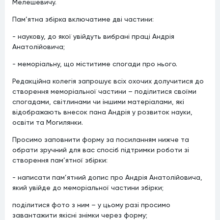
Мелешевичу.
Пам’ятна збірка включатиме дві частини:
- наукову, до якої увійдуть вибрані праці Андрія
Анатолійовича;
- меморіальну, що міститиме спогади про нього.
Редакційна колегія запрошує всіх охочих долучитися до
створення меморіальної частини – поділитися своїми
спогадами, світлинами чи іншими матеріалами, які
відображають внесок пана Андрія у розвиток науки,
освіти та Могилянки.
Просимо заповнити форму за посиланням нижче та
обрати зручний для вас спосіб підтримки роботи зі
створення пам’ятної збірки:
- написати пам’ятний допис про Андрія Анатолійовича,
який увійде до меморіальної частини збірки;
поділитися фото з ним – у цьому разі просимо
завантажити якісні знімки через форму;