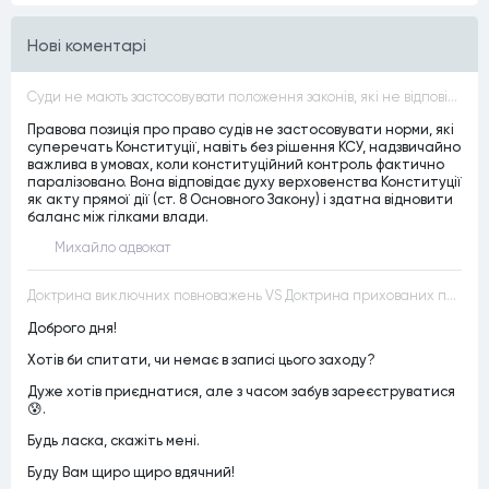
Нові коментарі
Суди не мають застосовувати положення законів, які не відповідають Конституції, незалежно від того, чи визнавалися вони Конституційним Судом України неконституційними, тобто закони, що суперечать Конституції України не можуть застосовуватися навіть у випадках, коли вони є чинними
Правова позиція про право судів не застосовувати норми, які
суперечать Конституції, навіть без рішення КСУ, надзвичайно
важлива в умовах, коли конституційний контроль фактично
паралізовано. Вона відповідає духу верховенства Конституції
як акту прямої дії (ст. 8 Основного Закону) і здатна відновити
баланс між гілками влади.
Михайло адвокат
Доктрина виключних повноважень VS Доктрина прихованих повноважень
Доброго дня!
Хотів би спитати, чи немає в записі цього заходу?
Дуже хотів приєднатися, але з часом забув зареєструватися
😰.
Будь ласка, скажіть мені.
Буду Вам щиро щиро вдячний!