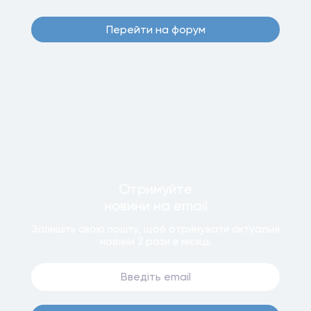
Перейти на форум
Отримуйте
новини
на email
Залишiть свою пошту, щоб отримувати актуальнi
новини
2 рази
в мiсяць