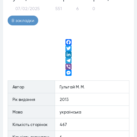
07/02/2025
551
6
0
В закладки
Facebook
Twitter
LinkedIn
Telegram
Viber
Messenger
Автор
Гультай М. М.
Рiк видання
2013
Мова
українська
Кiлькiсть сторiнок
467