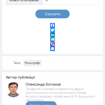
Кiлькiсть скачувань
6
Скачати
Facebook
Twitter
LinkedIn
Telegram
Viber
Messenger
Теги:
Монографії
Автор публiкацiї
Олександр Батанов
Провідний науковий співробітник відділу
конституційного та муніципального права
Інституту держави і права імені В. М. Корецького
НАН України