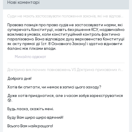
Нові коментарі
Суди не мають застосовувати положення законів, які не відповідають Конституції, незалежно від того, чи визнавалися вони Конституційним Судом України неконституційними, тобто закони, що суперечать Конституції України не можуть застосовуватися навіть у випадках, коли вони є чинними
Правова позиція про право судів не застосовувати норми, які
суперечать Конституції, навіть без рішення КСУ, надзвичайно
важлива в умовах, коли конституційний контроль фактично
паралізовано. Вона відповідає духу верховенства Конституції
як акту прямої дії (ст. 8 Основного Закону) і здатна відновити
баланс між гілками влади.
Михайло адвокат
Доктрина виключних повноважень VS Доктрина прихованих повноважень
Доброго дня!
Хотів би спитати, чи немає в записі цього заходу?
Дуже хотів приєднатися, але з часом забув зареєструватися
😰.
Будь ласка, скажіть мені.
Буду Вам щиро щиро вдячний!
Всього Вам найкращого!