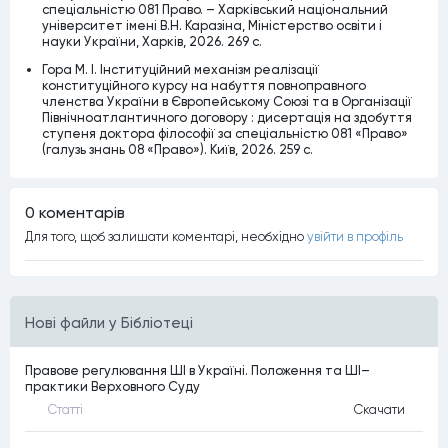
спеціальністю 081 Право. – Харківський національний
університет імені В.Н. Каразіна, Міністерство освіти і
науки України, Харків, 2026. 269 c.
Гора М. І. Інституційний механізм реалізації
конституційного курсу на набуття повноправного
членства України в Європейському Союзі та в Організації
Північноатлантичного договору : дисертація на здобуття
ступеня доктора філософії за спеціальністю 081 «Право»
(галузь знань 08 «Право»). Київ, 2026. 259 с.
0 коментарiв
Для того, щоб залишати коментарi, необхiдно
увiйти в профiль
Нові файли у Бібліотеці
Правове регулювання ШІ в Україні. Положення та ШІ–
практики Верховного Суду
Статтi
Скачати