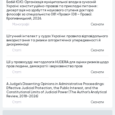
Бабій Ю.Ю. Організація муніципальної влади в сучасній
Україні: конституційно-правові та прикладні питання :
дисертація на здобуття наукового ступеня доктора
філософії за спеціальністю 081 «Право» (08 – Право).
Кропивницький, 2026.
Монографiї
Скачати
Штучний інтелект у судах України: правила відповідального
використання та ризики алгоритмічної упередженості й
дискримінації
Статтi
Скачати
ШІ у правосудді: методологія HUDERIA для оцінки ризиків щодо
прав людини, демократії і верховенства прав
Статтi
Скачати
A Judge’s Dissenting Opinions in Administrative Proceedings:
Effective Judicial Protection, the Public Interest, and the
Constitutional Limits of Judicial Power (The Author’s Analytical
Review, 2018–2026)
Статтi
Скачати