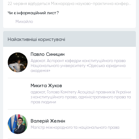
22 червня відбудеться Міжнародна науково-практична конференція “Конституційна демократія в умовах загроз територіальній цілісності та національній безпеці”
Чи є інформаційний лист?
Михайло
Найактивнiшi користувачi
Павло Синицин
Адвокат. Аспірант кафедри конституційного права
Національного університету «Одеська юридична
академія»
Микита Жуков
адвокат, Голова Комітету Асоціації правників України
з конституційного права, адміністративного права та
прав людини
Валерій Желнін
Магістр міжнародного та національного права