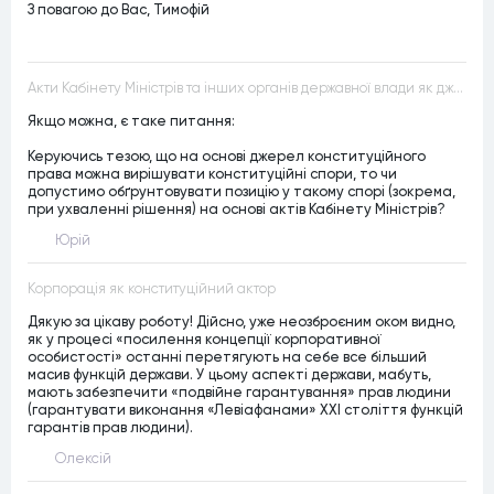
З повагою до Вас, Тимофій
Акти Кабінету Міністрів та інших органів державної влади як джерела конституційного права
Якщо можна, є таке питання:
Керуючись тезою, що на основі джерел конституційного
права можна вирішувати конституційні спори, то чи
допустимо обґрунтовувати позицію у такому спорі (зокрема,
при ухваленні рішення) на основі актів Кабінету Міністрів?
Юрій
Корпорація як конституційний актор
Дякую за цікаву роботу! Дійсно, уже неозброєним оком видно,
як у процесі «посилення концепції корпоративної
особистості» останні перетягують на себе все більший
масив функцій держави. У цьому аспекті держави, мабуть,
мають забезпечити «подвійне гарантування» прав людини
(гарантувати виконання «Левіафанами» ХХІ століття функцій
гарантів прав людини).
Олексій