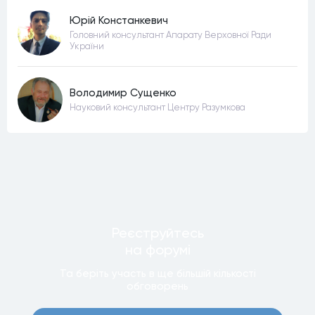
Юрій Констанкевич
Головний консультант Апарату Верховної Ради
України
Володимир Сущенко
Науковий консультант Центру Разумкова
Реєструйтесь
на форумi
Та беріть участь в ще бiльшiй кiлькостi
обговорень