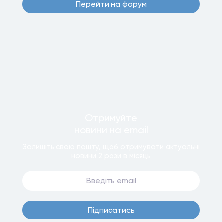
Перейти на форум
Отримуйте
новини
на email
Залишiть свою пошту, щоб отримувати актуальнi
новини
2 рази
в мiсяць
Пiдписатись