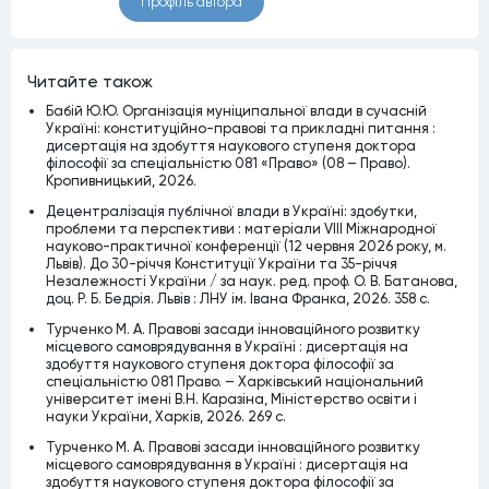
Профiль автора
Читайте також
Бабій Ю.Ю. Організація муніципальної влади в сучасній
Україні: конституційно-правові та прикладні питання :
дисертація на здобуття наукового ступеня доктора
філософії за спеціальністю 081 «Право» (08 – Право).
Кропивницький, 2026.
Децентралізація публічної влади в Україні: здобутки,
проблеми та перспективи : матеріали VІІІ Міжнародної
науково-практичної конференції (12 червня 2026 року, м.
Львів). До 30-річчя Конституції України та 35-річчя
Незалежності України / за наук. ред. проф. О. В. Батанова,
доц. Р. Б. Бедрія. Львів : ЛНУ ім. Івана Франка, 2026. 358 с.
Турченко М. А. Правові засади інноваційного розвитку
місцевого самоврядування в Україні : дисертація на
здобуття наукового ступеня доктора філософії за
спеціальністю 081 Право. – Харківський національний
університет імені В.Н. Каразіна, Міністерство освіти і
науки України, Харків, 2026. 269 c.
Турченко М. А. Правові засади інноваційного розвитку
місцевого самоврядування в Україні : дисертація на
здобуття наукового ступеня доктора філософії за