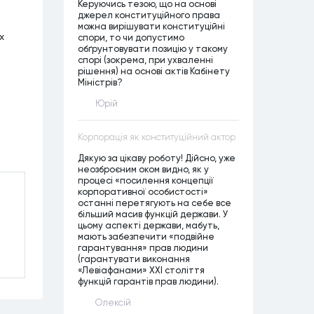
Керуючись тезою, що на основі
джерел конституційного права
можна вирішувати конституційні
х
спори, то чи допустимо
обґрунтовувати позицію у такому
спорі (зокрема, при ухваленні
рішення) на основі актів Кабінету
Міністрів?
Юрій
Корпорація як конституційний актор
Дякую за цікаву роботу! Дійсно, уже
неозброєним оком видно, як у
процесі «посилення концепції
корпоративної особистості»
останні перетягують на себе все
більший масив функцій держави. У
цьому аспекті держави, мабуть,
мають забезпечити «подвійне
гарантування» прав людини
(гарантувати виконання
«Левіафанами» ХХІ століття
функцій гарантів прав людини).
Олексій