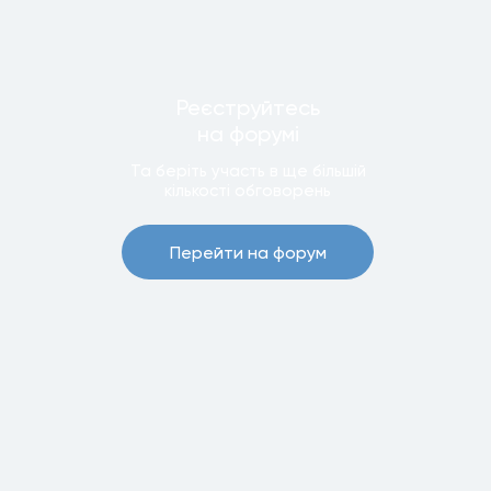
Реєструйтесь
на форумi
Та беріть участь в ще бiльшiй
кiлькостi обговорень
Перейти на форум