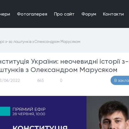
нери
Фотогалерея
Про сайт
Форум
Контакти
торії з-за лаштунків з Олександром Марусяком
ституція України: неочевидні історії з
штунків з Олександром Марусяком
8/06/2022
645
0
В закл