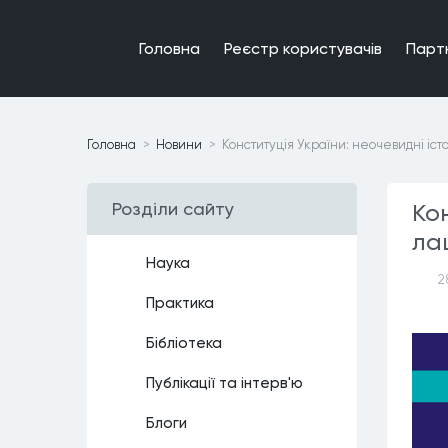
Головна
Реєстр користувачiв
Парт
Головна
Новини
Конституція України: неочевидні іс
Роздiли сайту
Кон
ла
Наука
2
Практика
Бiблiотека
Публiкацiї та iнтерв'ю
Блоги