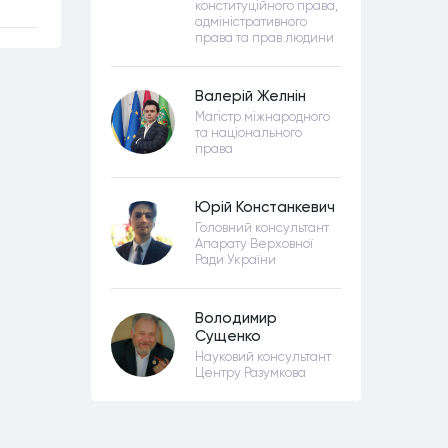
конституційного права,
адміністративного
права та прав людини
Валерій Желнін
Магістр міжнародного
та національного
права
Юрій Констанкевич
Головний консультант
Апарату Верховної
Ради України
Володимир
Сущенко
Науковий консультант
Центру Разумкова