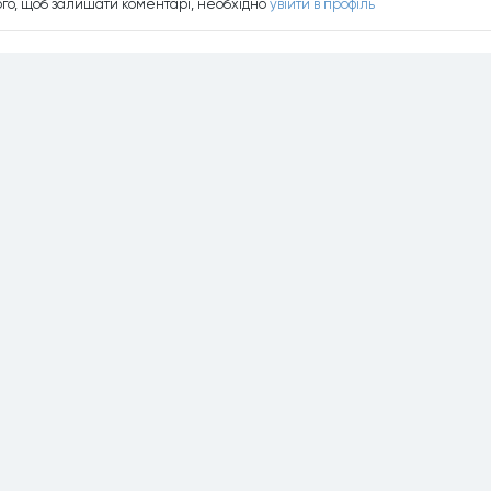
ого, щоб залишати коментарi, необхiдно
увiйти в профiль