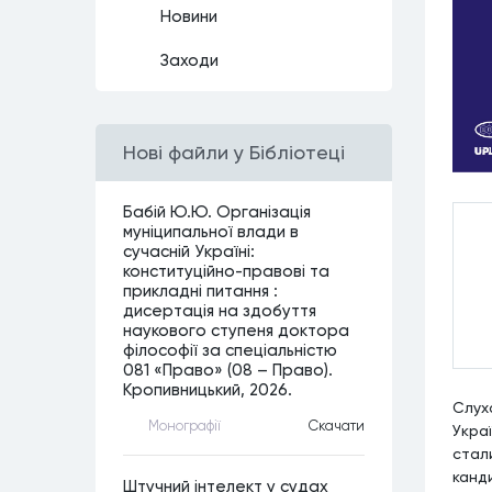
Новини
Заходи
Нові файли у Бібліотеці
Бабій Ю.Ю. Організація
муніципальної влади в
сучасній Україні:
конституційно-правові та
прикладні питання :
дисертація на здобуття
наукового ступеня доктора
філософії за спеціальністю
081 «Право» (08 – Право).
Кропивницький, 2026.
Слух
Монографiї
Скачати
Украї
стал
канд
Штучний інтелект у судах