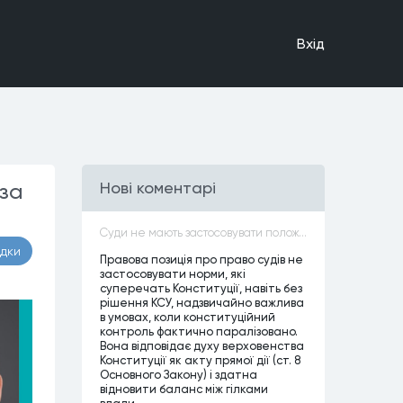
Вхiд
-за
Нові коментарі
Суди не мають застосовувати положення законів, які не відповідають Конституції, незалежно від того, чи визнавалися вони Конституційним Судом України неконституційними, тобто закони, що суперечать Конституції України не можуть застосовуватися навіть у випадках, коли вони є чинними
адки
Правова позиція про право судів не
застосовувати норми, які
суперечать Конституції, навіть без
рішення КСУ, надзвичайно важлива
в умовах, коли конституційний
контроль фактично паралізовано.
Вона відповідає духу верховенства
Конституції як акту прямої дії (ст. 8
Основного Закону) і здатна
відновити баланс між гілками