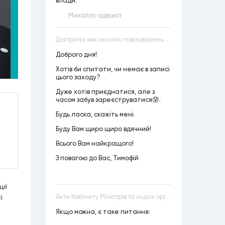
влади.
Михайло адвокат
Доктрина виключних повноважень VS Доктрина прихованих повноважень
Доброго дня!
Хотів би спитати, чи немає в записі
цього заходу?
Дуже хотів приєднатися, але з
часом забув зареєструватися😰.
Будь ласка, скажіть мені.
Буду Вам щиро щиро вдячний!
Всього Вам найкращого!
З повагою до Вас, Тимофій
ції
і
Акти Кабінету Міністрів та інших органів державної влади як джерела конституційного права
Якщо можна, є таке питання: