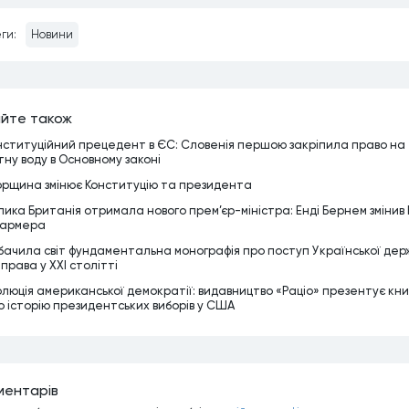
ги:
Новини
йте також
нституційний прецедент в ЄС: Словенія першою закріпила право на
тну воду в Основному законі
орщина змінює Конституцію та президента
лика Британія отримала нового прем’єр-міністра: Енді Бернем змінив 
армера
бачила світ фундаментальна монографія про поступ Української дер
 права у XXI столітті
олюція американської демократії: видавництво «Раціо» презентує кни
о історію президентських виборів у США
ментарiв