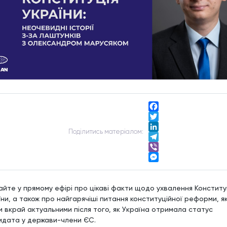
Facebook
Twitter
Подiлитись матерiалом:
LinkedIn
Telegram
Viber
Messenger
айте у прямому ефірі про цікаві факти щодо ухвалення Конститу
ни, а також про найгарячіші питання конституційної реформи, як
и вкрай актуальними після того, як Україна отримала статус
идата у держави-члени ЄС.