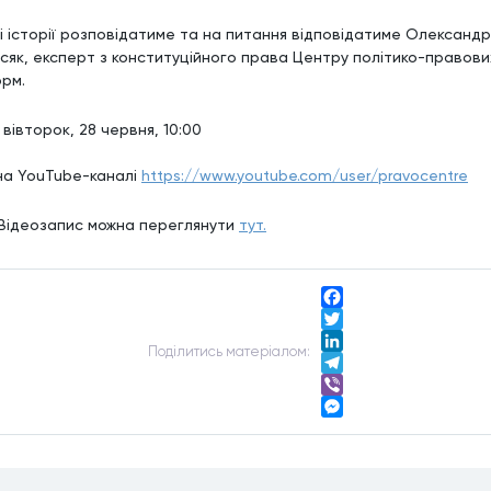
ві історії розповідатиме та на питання відповідатиме Олександр
сяк, експерт з конституційного права Центру політико-правови
рм.
 вівторок, 28 червня, 10:00
на YouTube-каналі
https://www.youtube.com/user/pravocentre
 Відеозапис можна переглянути
тут.
Facebook
Twitter
Подiлитись матерiалом:
LinkedIn
Telegram
Viber
Messenger