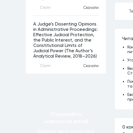
Статтi
Скачати
Те
A Judge’s Dissenting Opinions
in Administrative Proceedings:
Effective Judicial Protection,
Чита
the Public Interest, and the
Constitutional Limits of
Ко
Judicial Power (The Author’s
пи
Analytical Review, 2018–2026)
Уг
Статтi
Скачати
Ве
Ст
По
та
Ев
пр
Отримуйте
новини
на email
0 ко
Залишiть свою пошту, щоб