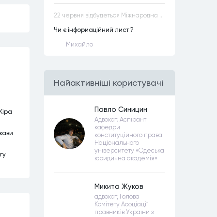
22 червня відбудеться Міжнародна науково-практична конференція “Конституційна демократія в умовах загроз територіальній цілісності та національній безпеці”
Чи є інформаційний лист?
Михайло
Найактивнiшi користувачi
Павло Синицин
Кіра
Адвокат. Аспірант
кафедри
жави
конституційного права
Національного
університету «Одеська
гу
юридична академія»
Микита Жуков
адвокат, Голова
Комітету Асоціації
правників України з