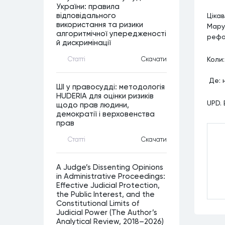
України: правила
відповідального
Ціка
використання та ризики
Мару
алгоритмічної упередженості
рефо
й дискримінації
Коли:
Статтi
Скачати
Де: 
ШІ у правосудді: методологія
HUDERIA для оцінки ризиків
UPD.
щодо прав людини,
демократії і верховенства
прав
Статтi
Скачати
A Judge’s Dissenting Opinions
in Administrative Proceedings:
Effective Judicial Protection,
the Public Interest, and the
Constitutional Limits of
Judicial Power (The Author’s
Analytical Review, 2018–2026)