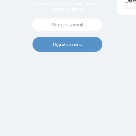
Для т
отримувати актуальнi новини
2 рази
в мiсяць
Пiдписатись