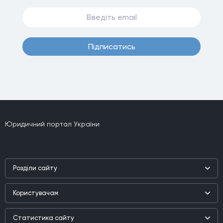
Пiдписатись
Юридичний портал України
Роздiли сайту
Наука
Користувачам
Практика
Реєстр користувачiв
Бiблiотека
Статистика сайту
Партнери