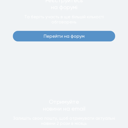
Реєструйтесь
на форумi
Та беріть участь в ще бiльшiй кiлькостi
обговорень
Перейти на форум
Отримуйте
новини
на email
Залишiть свою пошту, щоб отримувати актуальнi
новини
2 рази
в мiсяць