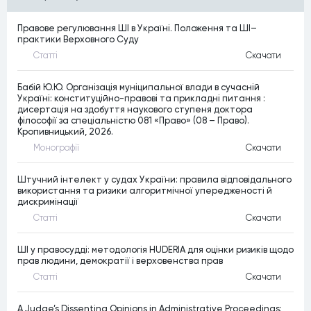
Правове регулювання ШІ в Україні. Положення та ШІ–
практики Верховного Суду
Статтi
Скачати
Бабій Ю.Ю. Організація муніципальної влади в сучасній
Україні: конституційно-правові та прикладні питання :
дисертація на здобуття наукового ступеня доктора
філософії за спеціальністю 081 «Право» (08 – Право).
Кропивницький, 2026.
Монографiї
Скачати
Штучний інтелект у судах України: правила відповідального
використання та ризики алгоритмічної упередженості й
дискримінації
Статтi
Скачати
ШІ у правосудді: методологія HUDERIA для оцінки ризиків щодо
прав людини, демократії і верховенства прав
Статтi
Скачати
A Judge’s Dissenting Opinions in Administrative Proceedings: