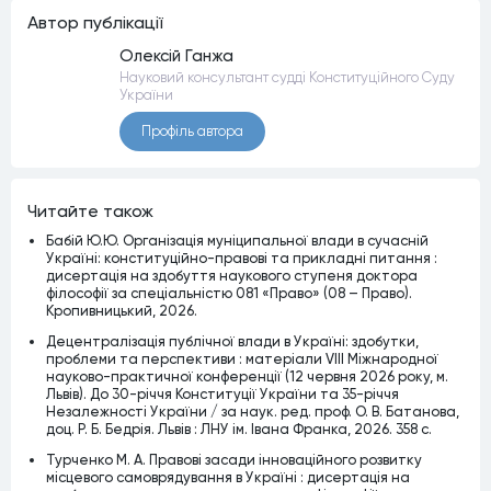
Автор публiкацiї
Олексій Ганжа
Науковий консультант судді Конституційного Суду
України
Профiль автора
Читайте також
Бабій Ю.Ю. Організація муніципальної влади в сучасній
Україні: конституційно-правові та прикладні питання :
дисертація на здобуття наукового ступеня доктора
філософії за спеціальністю 081 «Право» (08 – Право).
Кропивницький, 2026.
Децентралізація публічної влади в Україні: здобутки,
проблеми та перспективи : матеріали VІІІ Міжнародної
науково-практичної конференції (12 червня 2026 року, м.
Львів). До 30-річчя Конституції України та 35-річчя
Незалежності України / за наук. ред. проф. О. В. Батанова,
доц. Р. Б. Бедрія. Львів : ЛНУ ім. Івана Франка, 2026. 358 с.
Турченко М. А. Правові засади інноваційного розвитку
місцевого самоврядування в Україні : дисертація на