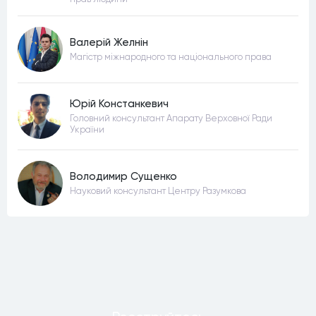
Валерій Желнін
Магістр міжнародного та національного права
Юрій Констанкевич
Головний консультант Апарату Верховної Ради
України
Володимир Сущенко
Науковий консультант Центру Разумкова