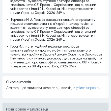
здобуття наукового ступеня доктора філософії за
спеціальністю 081 Право. – Харківський національний
університет імені В.Н. Каразіна, Міністерство освіти і
науки України, Харків, 2026. 269 c.
Турченко М. А. Правові засади інноваційного розвитку
місцевого самоврядування в Україні : дисертація на
здобуття наукового ступеня доктора філософії за
спеціальністю 081 Право. – Харківський національний
університет імені В.Н. Каразіна, Міністерство освіти і
науки України, Харків, 2026. 269 c.
Гора М. І. Інституційний механізм реалізації
конституційного курсу на набуття повноправного
членства України в Європейському Союзі та в Організації
Північноатлантичного договору : дисертація на здобуття
ступеня доктора філософії за спеціальністю 081 «Право»
(галузь знань 08 «Право»). Київ, 2026. 259 с.
0 коментарiв
Для того, щоб залишати коментарi, необхiдно
увiйти в профiль
Нові файли у Бібліотеці