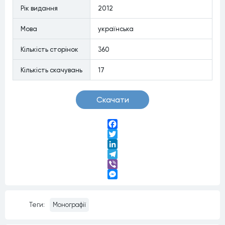
Рiк видання
2012
Мова
українська
Кiлькiсть сторiнок
360
Кiлькiсть скачувань
17
Скачати
Facebook
Twitter
LinkedIn
Telegram
Viber
Messenger
Теги:
Монографії