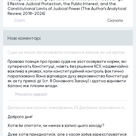
Effective Judicial Protection, the Public Interest, and the
Constitutional Limits of Judicial Power (The Author’s Analytical
Review, 2018–2026)
Статтi
Скачати
Нові коментарі
Суди не мають застосовувати положення законів, які не відповідають Конституції, незалежно від того, чи визнавалися вони Конституційним Судом України неконституційними, тобто закони, що суперечать Конституції України не можуть застосовуватися навіть у випадках, коли вони є чинними
Правова позиція про право судів не застосовувати норми, які
суперечать Конституції, навіть без рішення КСУ, надзвичайно
важлива в умовах, коли конституційний контроль фактично
паралізовано. Вона відповідає духу верховенства Конституції
як акту прямої дії (ст. 8 Основного Закону) і здатна відновити
баланс між гілками влади.
Михайло адвокат
Доктрина виключних повноважень VS Доктрина прихованих повноважень
Доброго дня!
Хотів би спитати, чи немає в записі цього заходу?
Дуже хотів приєднатися, але з часом забув зареєструватися