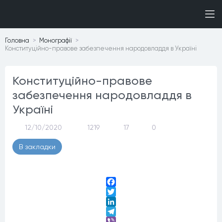
Головна
Монографiї
Конституційно-правове забезпечення народовладдя в Україні
Конституційно-правове
забезпечення народовладдя в
Україні
12/10/2020
1219
17
0
В закладки
Facebook
Twitter
LinkedIn
Telegram