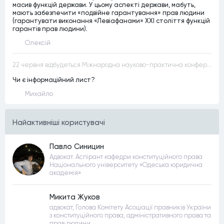
масив функцій держави. У цьому аспекті держави, мабуть,
мають забезпечити «подвійне гарантування» прав людини
(гарантувати виконання «Левіафанами» ХХІ століття функцій
гарантів прав людини).
Олексій
22 червня відбудеться Міжнародна науково-практична конференція “Конституційна демократія в умовах загроз територіальній цілісності та національній безпеці”
Чи є інформаційний лист?
Михайло
Найактивнiшi користувачi
Павло Синицин
Адвокат. Аспірант кафедри конституційного права
Національного університету «Одеська юридична
академія»
Микита Жуков
адвокат, Голова Комітету Асоціації правників України
з конституційного права, адміністративного права та
прав людини