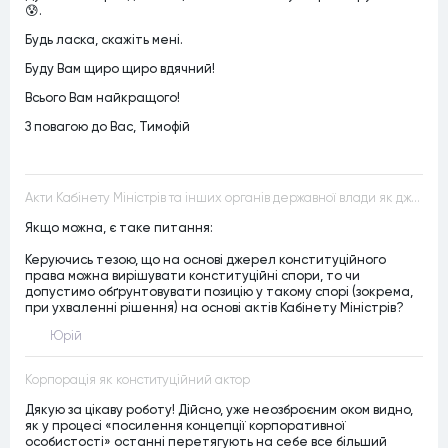
😰.
Будь ласка, скажіть мені.
Буду Вам щиро щиро вдячний!
Всього Вам найкращого!
З повагою до Вас, Тимофій
Акти Кабінету Міністрів та інших органів державної влади як джерела конституційного права
Якщо можна, є таке питання:
Керуючись тезою, що на основі джерел конституційного
права можна вирішувати конституційні спори, то чи
допустимо обґрунтовувати позицію у такому спорі (зокрема,
при ухваленні рішення) на основі актів Кабінету Міністрів?
Юрій
Корпорація як конституційний актор
Дякую за цікаву роботу! Дійсно, уже неозброєним оком видно,
як у процесі «посилення концепції корпоративної
особистості» останні перетягують на себе все більший