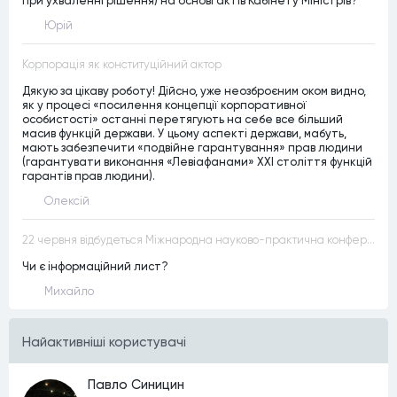
при ухваленні рішення) на основі актів Кабінету Міністрів?
Юрій
Корпорація як конституційний актор
Дякую за цікаву роботу! Дійсно, уже неозброєним оком видно,
як у процесі «посилення концепції корпоративної
особистості» останні перетягують на себе все більший
масив функцій держави. У цьому аспекті держави, мабуть,
мають забезпечити «подвійне гарантування» прав людини
(гарантувати виконання «Левіафанами» ХХІ століття функцій
гарантів прав людини).
Олексій
22 червня відбудеться Міжнародна науково-практична конференція “Конституційна демократія в умовах загроз територіальній цілісності та національній безпеці”
Чи є інформаційний лист?
Михайло
Найактивнiшi користувачi
Павло Синицин