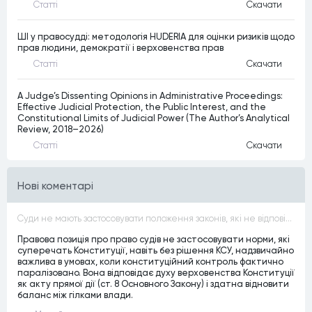
Статтi
Скачати
ШІ у правосудді: методологія HUDERIA для оцінки ризиків щодо
прав людини, демократії і верховенства прав
Статтi
Скачати
A Judge’s Dissenting Opinions in Administrative Proceedings:
Effective Judicial Protection, the Public Interest, and the
Constitutional Limits of Judicial Power (The Author’s Analytical
Review, 2018–2026)
Статтi
Скачати
Нові коментарі
Суди не мають застосовувати положення законів, які не відповідають Конституції, незалежно від того, чи визнавалися вони Конституційним Судом України неконституційними, тобто закони, що суперечать Конституції України не можуть застосовуватися навіть у випадках, коли вони є чинними
Правова позиція про право судів не застосовувати норми, які
суперечать Конституції, навіть без рішення КСУ, надзвичайно
важлива в умовах, коли конституційний контроль фактично
паралізовано. Вона відповідає духу верховенства Конституції
як акту прямої дії (ст. 8 Основного Закону) і здатна відновити
баланс між гілками влади.