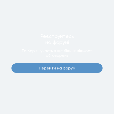
Реєструйтесь
на форумi
Та беріть участь в ще бiльшiй кiлькостi
обговорень
Перейти на форум