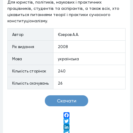
Для юристів, політиків, наукових і практичних
працівників, студентів та аспірантів, а також всіх, хто
цікавиться питаннями теорії і практики сучасного
конституціоналізму.
Автор
Єзеров А.А.
Рiк видання
2008
Мова
українська
Кiлькiсть сторiнок
240
Кiлькiсть скачувань
26
Скачати
Facebook
Twitter