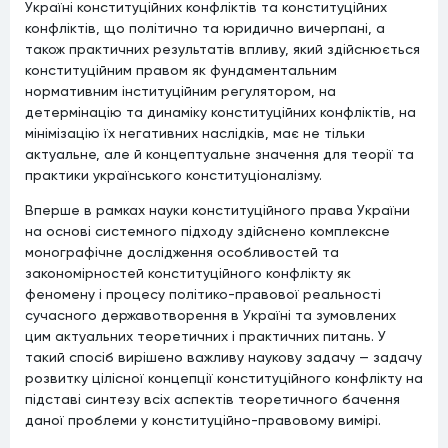
Україні конституційних конфліктів та конституційних
конфліктів, що політично та юридично вичерпані, а
також практичних результатів впливу, який здійснюється
конституційним правом як фундаментальним
нормативним інституційним регулятором, на
детермінацію та динаміку конституційних конфліктів, на
мінімізацію їх негативних наслідків, має не тільки
актуальне, але й концептуальне значення для теорії та
практики українського конституціоналізму.
Вперше в рамках науки конституційного права України
на основі системного підходу здійснено комплексне
монографічне дослідження особливостей та
закономірностей конституційного конфлікту як
феномену і процесу політико-правової реальності
сучасного державотворення в Україні та зумовлених
цим актуальних теоретичних і практичних питань. У
такий спосіб вирішено важливу наукову задачу — задачу
розвитку цілісної концепції конституційного конфлікту на
підставі синтезу всіх аспектів теоретичного бачення
даної проблеми у конституційно-правовому вимірі.