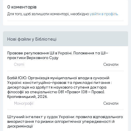
0 коментарiв
Для того, щоб залишати коментарi, необхiдно
увiйти в профiль
Нові файли у Бібліотеці
Правове регулювання ШІ в Україні. Положення та ШІ–
практики Верховного Суду
Статтi
Скачати
Бабій Ю.Ю. Організація муніципальної влади в сучасній
Україні: конституційно-правові та прикладні питання :
дисертація на здобуття наукового ступеня доктора
філософії за спеціальністю 081 «Право» (08 – Право).
Кропивницький, 2026.
Монографiї
Скачати
Штучний інтелект у судах України: правила відповідального
використання та ризики алгоритмічної упередженості й
дискримінації