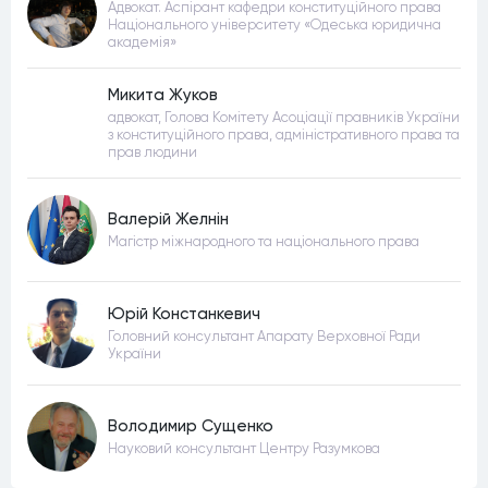
Адвокат. Аспірант кафедри конституційного права
Національного університету «Одеська юридична
академія»
Микита Жуков
адвокат, Голова Комітету Асоціації правників України
з конституційного права, адміністративного права та
прав людини
Валерій Желнін
Магістр міжнародного та національного права
Юрій Констанкевич
Головний консультант Апарату Верховної Ради
України
Володимир Сущенко
Науковий консультант Центру Разумкова