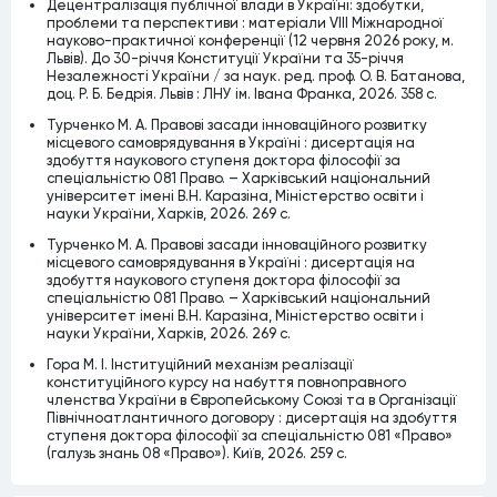
Децентралізація публічної влади в Україні: здобутки,
проблеми та перспективи : матеріали VІІІ Міжнародної
науково-практичної конференції (12 червня 2026 року, м.
Львів). До 30-річчя Конституції України та 35-річчя
Незалежності України / за наук. ред. проф. О. В. Батанова,
доц. Р. Б. Бедрія. Львів : ЛНУ ім. Івана Франка, 2026. 358 с.
Турченко М. А. Правові засади інноваційного розвитку
місцевого самоврядування в Україні : дисертація на
здобуття наукового ступеня доктора філософії за
спеціальністю 081 Право. – Харківський національний
університет імені В.Н. Каразіна, Міністерство освіти і
науки України, Харків, 2026. 269 c.
Турченко М. А. Правові засади інноваційного розвитку
місцевого самоврядування в Україні : дисертація на
здобуття наукового ступеня доктора філософії за
спеціальністю 081 Право. – Харківський національний
університет імені В.Н. Каразіна, Міністерство освіти і
науки України, Харків, 2026. 269 c.
Гора М. І. Інституційний механізм реалізації
конституційного курсу на набуття повноправного
членства України в Європейському Союзі та в Організації
Північноатлантичного договору : дисертація на здобуття
ступеня доктора філософії за спеціальністю 081 «Право»
(галузь знань 08 «Право»). Київ, 2026. 259 с.