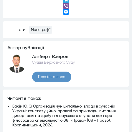
LinkedIn
Telegram
Viber
Messenger
Теги:
Монографії
Автор публiкацiї
Альберт Єзеров
Суддя Верховного Суду
Профiль автора
Читайте також
Бабій Ю.Ю. Організація муніципальної влади в сучасній
Україні: конституційно-правові та прикладні питання :
дисертація на здобуття наукового ступеня доктора
філософії за спеціальністю 081 «Право» (08 – Право).
Кропивницький, 2026.