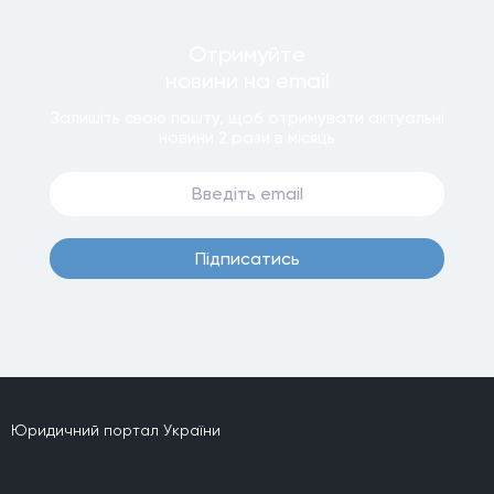
Отримуйте
новини
на email
Залишiть свою пошту, щоб отримувати актуальнi
новини
2 рази
в мiсяць
Пiдписатись
Юридичний портал України