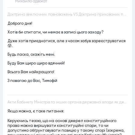
Михайло адвокат
Доктрина виключних повноважень VS Доктрина прихованих повноважень
Доброго дня!
Хотів би спитати, чи немає в записі цього заходу?
Дуже хотів приєднатися, але з часом забув зареєструватися
😰.
Будь ласка, скажіть мені.
Буду Вам щиро щиро вдячний!
Всього Вам найкращого!
З повагою до Вас, Тимофій
Акти Кабінету Міністрів та інших органів державної влади як джерела конституційного права
Якщо можна, є таке питання:
Керуючись тезою, що на основі джерел конституційного
права можна вирішувати конституційні спори, то чи
допустимо обґрунтовувати позицію у такому спорі (зокрема,