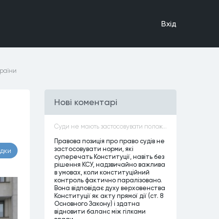
Вхiд
країни
Нові коментарі
Суди не мають застосовувати положення законів, які не відповідають Конституції, незалежно від того, чи визнавалися вони Конституційним Судом України неконституційними, тобто закони, що суперечать Конституції України не можуть застосовуватися навіть у випадках, коли вони є чинними
Правова позиція про право судів не
застосовувати норми, які
адки
суперечать Конституції, навіть без
рішення КСУ, надзвичайно важлива
в умовах, коли конституційний
контроль фактично паралізовано.
Вона відповідає духу верховенства
Конституції як акту прямої дії (ст. 8
Основного Закону) і здатна
відновити баланс між гілками