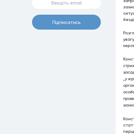
запр
захи
ситу
безді
Пiдписатись
Розг
уваг
керо
Конс
стри
засад
„
у
юр
орган
особ
право
захи
Конс
стат
першо