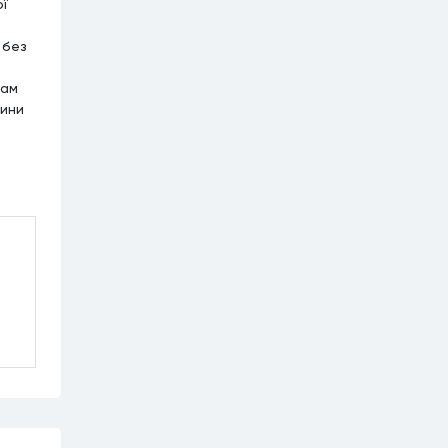
ої
 без
нам
тини