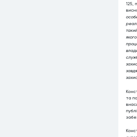
125, 
висн
особи
реалі
такий
яког
проц
влади
служ
захис
завдя
захис
Конс
та п
внас
публ
забе
Конс