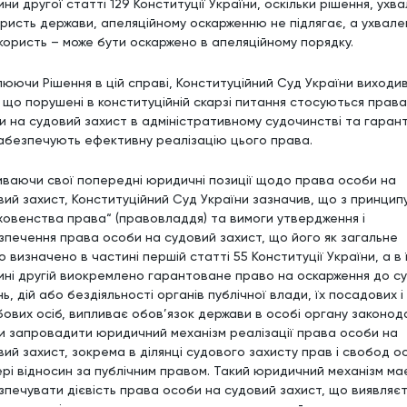
ни другої статті 129 Конституції України, оскільки рішення, ухв
ористь держави, апеляційному оскарженню не підлягає, а ухвале
ї користь – може бути оскаржено в апеляційному порядку.
люючи Рішення в цій справі, Конституційний Суд України виходив
, що порушені в конституційній скарзі питання стосуються права
и на судовий захист в адміністративному судочинстві та гарант
абезпечують ефективну реалізацію цього права.
иваючи свої попередні юридичні позиції щодо права особи на
вий захист, Конституційний Суд України зазначив, що з принцип
ховенства права“ (правовладдя) та вимоги утвердження і
зпечення права особи на судовий захист, що його як загальне
 визначено в частині першій статті 55 Конституції України, а в ї
ині другій виокремлено гарантоване право на оскарження до с
ь, дій або бездіяльності органів публічної влади, їх посадових і
бових осіб, випливає обов’язок держави в особі органу законод
и запровадити юридичний механізм реалізації права особи на
вий захист, зокрема в ділянці судового захисту прав і свобод о
ері відносин за публічним правом. Такий юридичний механізм ма
зпечувати дієвість права особи на судовий захист, що виявляєт