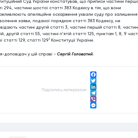
титуційний Суд України констатував, що приписи частини перш
і 294, частини шостої статті 383 Кодексу в тім, що вони
ожливлюють апеляційне оскарження ухвали суду про залишення
волення заяви, поданої порядком статті 383 Кодексу, не
відають частині другій статті 3, частині першій статті 8, части
й, другій статті 55, частині п’ятій статті 125, пунктам 1, 8, 9 час
1
ї статті 129, статті 129
Конституції України.
я-доповідач у цій справі -
Сергій Головатий
.
Facebook
Twitter
Подiлитись матерiалом:
LinkedIn
Telegram
Viber
Messenger