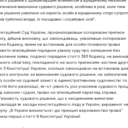
вого рішення є щонайпершим елементом в юридичному механізмі
печення виконання судового рішення, особливо в разі, коли таке
ве рішення ухвалено на користь особи в юридичному спорі супрот
ів публічної влади, їх посадових і службових осіб“.
титуційний Суд України, проаналізувавши оспорювані приписи
ксу, дійшов висновку, що законодавець, ухваливши оспорювані
иси Кодексу, якими не встановив для особи-позивача права
ржити апеляційним порядком ухвалу суду про залишення без
волення заяви, поданої порядком статті 383 Кодексу, не викона
вного обов’язку, покладеного на нього приписами частини друг
і 3 Конституції України, оскільки законодавчо не встановив діє
вого контролю за виконанням судового рішення, не забезпечив
а особи на судовий захист в адміністративному судочинстві та
тій його реалізації, як-от: рівність усіх учасників судового про
д законом і судом, право на апеляційний перегляд справи,
’язковість судового рішення, що є неодмінними вимогами
овладдя як засади конституційного ладу в Україні, вираженої ч
улу: „В Україні визнається і діє принцип верховенства права“
ина перша статті 8 Конституції України).