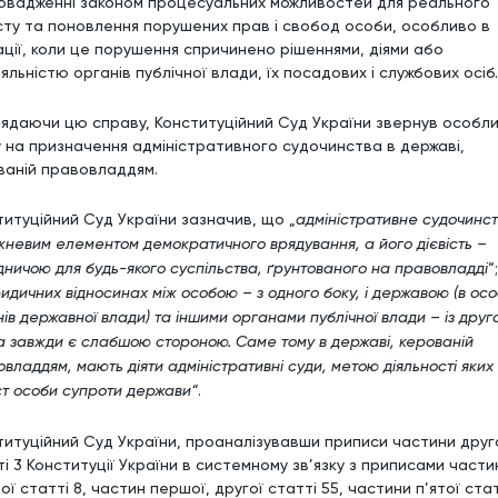
овадженні законом процесуальних можливостей для реального
сту та поновлення порушених прав і свобод особи, особливо в
ації, коли це порушення спричинено рішеннями, діями або
яльністю органів публічної влади, їх посадових і службових осіб.
лядаючи цю справу, Конституційний Суд України звернув особл
у на призначення адміністративного судочинства в державі,
ваній правовладдям.
титуційний Суд України зазначив, що „
адміністративне судочинст
жневим елементом демократичного врядування, а його дієвість –
ничою для будь-якого суспільства, ґрунтованого на правовладді
“;
идичних відносинах між особою – з одного боку, і державою (в осо
ів державної влади) та іншими органами публічної влади – із друго
а завжди є слабшою стороною. Саме тому в державі, керованій
владдям, мають діяти адміністративні суди, метою діяльності яких
ст особи супроти держави“
.
титуційний Суд України, проаналізувавши приписи частини друг
ті 3 Конституції України в системному зв’язку з приписами части
ї статті 8, частин першої, другої статті 55, частини п’ятої стат