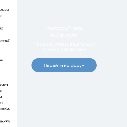
права
о
Реєструйтесь
за
на форумi
авної
Та беріть участь в ще бiльшiй
кiлькостi обговорень
а,
Перейти на форум
ахист
я
и
ез
соби.
анням