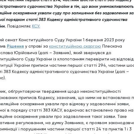
ністративного судочинства України в тім, що вони унеможливлюють
яційне оскарження ухвали суду про залишення без задоволення за
ої порядком статті 383 Кодексу адміністративного судочинства
ни.
Повідомляє
КСУ.
ий сенат Конституційного Суду України 1 березня 2023 року
лив
Рішення
у справі за
конституційною скаргою
Плескача
еслава Юрійовича (далі – Заявник), який звернувся до
титуційного Суду України із клопотанням перевірити на відповід
титуції України приписи частини першої статті 294, частини шо
ті 383 Кодексу адміністративного судочинства України (далі –
с).
ник, обґрунтовуючи твердження щодо неконституційності
рюваних приписів Кодексу, зазначив, що ними не встановлено 
пеляційне оскарження ухвали про відмову у задоволенні заяви,
ної в порядку статті 383 КАСУ, водночас встановлено право на
яційне оскарження ухвали про задоволення такої заяви. Таке
ативне регулювання, на думку Заявника, є проявом законодавч
имінації і порушенням частини першої статті 24 та пунктів 1 і 3