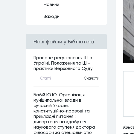
Новини
Заходи
Нові файли у Бібліотеці
Правове регулювання ШІ в
Україні. Положення та ШІ–
практики Верховного Суду
Статтi
Скачати
Бабій Ю.Ю. Організація
муніципальної влади в
сучасній Україні:
конституційно-правові та
прикладні питання :
дисертація на здобуття
наукового ступеня доктора
Конст
філософії за спеціальністю
припи