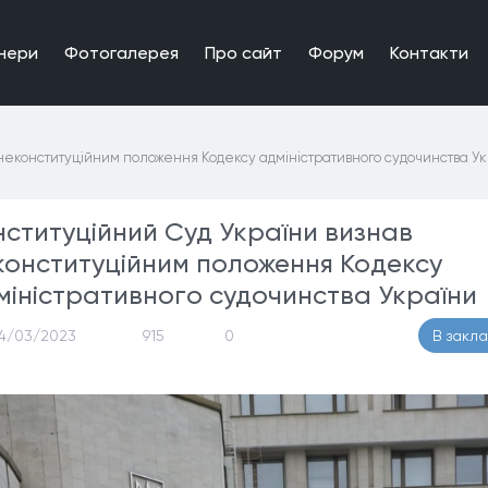
нери
Фотогалерея
Про сайт
Форум
Контакти
 неконституційним положення Кодексу адміністративного судочинства У
нституційний Суд України визнав
конституційним положення Кодексу
міністративного судочинства України
4/03/2023
915
0
В закл