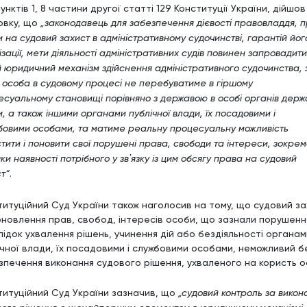
пунктів 1, 8 частини другої статті 129 Конституції України, дійшов
овку, що
„законодавець для забезпечення дієвості правовладдя, 
 на судовий захист в адміністративному судочинстві, гарантій йог
зації, мети діяльності адміністративних судів повинен запровадити
 юридичний механізм здійснення адміністративного судочинства, 
о особа в судовому процесі не перебуватиме в гіршому
есуальному становищі порівняно з державою в особі органів держ
, а також іншими органами публічної влади, їх посадовими і
бовими особами, та матиме реальну процесуальну можливість
тити і поновити свої порушені права, свободи та інтереси, зокрем
ки наявності потрібного у звʼязку із цим обсягу права на судовий
т“
.
титуційний Суд України також наголосив на тому, що судовий з
оновлення прав, свобод, інтересів особи, що зазнали порушенн
лідок ухвалення рішень, учинення дій або бездіяльності органам
ічної влади, їх посадовими і службовими особами, неможливий б
зпечення виконання судового рішення, ухваленого на користь о
титуційний Суд України зазначив, що
„судовий контроль за викон