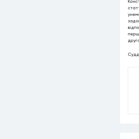
Конс
статт
унем
задо
відпо
перші
друго
Судд