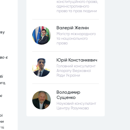
конституційного права,
адміністративного
права та прав людини
Валерій Желнін
иву
Магістр міжнародного
та національного
права
во є
Юрій Констанкевич
Головний консультант
Апарату Верховної
Ради України
бі
го,
Володимир
 є
Сущенко
Науковий консультант
Центру Разумкова
ої
ни
ті