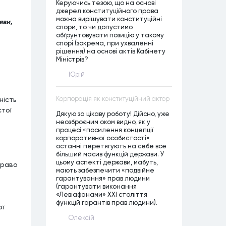
Керуючись тезою, що на основі
джерел конституційного права
можна вирішувати конституційні
яви,
спори, то чи допустимо
обґрунтовувати позицію у такому
спорі (зокрема, при ухваленні
рішення) на основі актів Кабінету
Міністрів?
Юрій
ність
Корпорація як конституційний актор
стої
Дякую за цікаву роботу! Дійсно, уже
неозброєним оком видно, як у
процесі «посилення концепції
корпоративної особистості»
останні перетягують на себе все
більший масив функцій держави. У
цьому аспекті держави, мабуть,
право
мають забезпечити «подвійне
гарантування» прав людини
(гарантувати виконання
«Левіафанами» ХХІ століття
функцій гарантів прав людини).
ої
Олексій