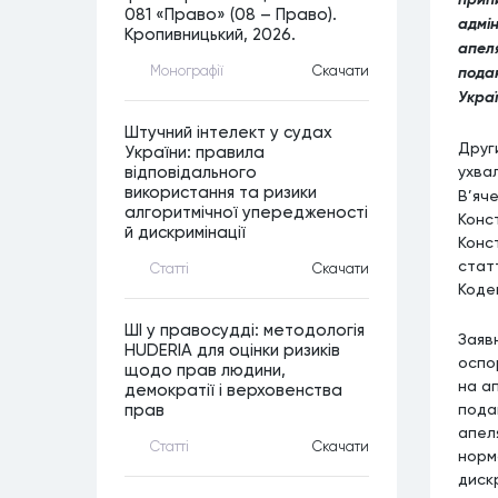
081 «Право» (08 – Право).
адмі
Кропивницький, 2026.
апел
Монографiї
Скачати
подан
Украї
Штучний інтелект у судах
Друг
України: правила
ухва
відповідального
використання та ризики
В’яч
алгоритмічної упередженості
Конс
й дискримінації
Конс
стат
Статтi
Скачати
Кодек
ШІ у правосудді: методологія
Заяв
HUDERIA для оцінки ризиків
оспо
щодо прав людини,
на а
демократії і верховенства
пода
прав
апел
Статтi
Скачати
норм
дискр