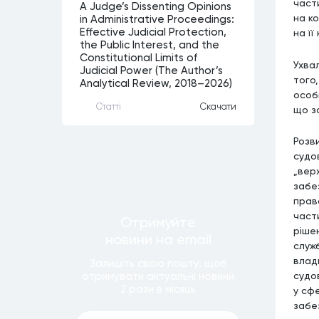
части
A Judge’s Dissenting Opinions
на к
in Administrative Proceedings:
Effective Judicial Protection,
на ї
the Public Interest, and the
Constitutional Limits of
Ухва
Judicial Power (The Author’s
того
Analytical Review, 2018–2026)
особ
Статтi
Скачати
що з
Розв
судо
„вер
забе
право
част
Отримуйте
рішен
новини
на email
служ
влад
Залишiть свою пошту, щоб
судо
отримувати актуальнi новини
2 рази
в мiсяць
у сф
забе