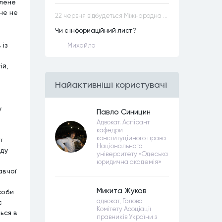
алене
не не
22 червня відбудеться Міжнародна науково-практична конференція “Конституційна демократія в умовах загроз територіальній цілісності та національній безпеці”
Чи є інформаційний лист?
 із
Михайло
ій,
Найактивнiшi користувачi
у
Павло Синицин
Адвокат. Аспірант
кафедри
конституційного права
ї
Національного
уду
університету «Одеська
юридична академія»
авчої
Микита Жуков
соби
адвокат, Голова
є
Комітету Асоціації
ься в
правників України з