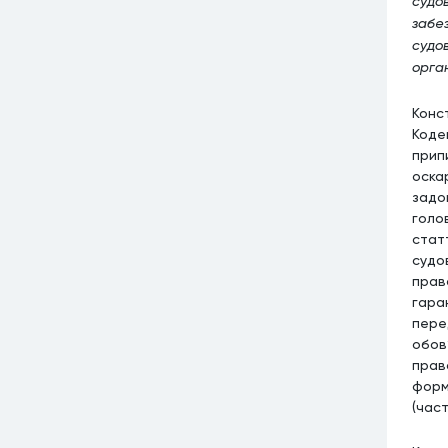
судо
забез
судо
орган
Конс
Коде
прип
оска
задо
голо
статт
судо
прав
гаран
пере
обов
прав
форм
(част