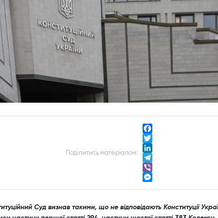
Facebook
Twitter
Подiлитись матерiалом:
LinkedIn
Telegram
Viber
Messenger
итуційний Суд визнав такими, що не відповідають Конституції Укра
си частини першої статті 294, частини шостої статті 383 Кодексу