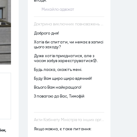
влади.
Михайло адвокат
Доктрина виключних повноважень VS Доктрина прихованих повноважень
Доброго дня!
Хотів би спитати, чи немає в записі
цього заходу?
Дуже хотів приєднатися, але з
часом забув зареєструватися😰.
Будь ласка, скажіть мені.
Буду Вам щиро щиро вдячний!
Всього Вам найкращого!
З повагою до Вас, Тимофій
Акти Кабінету Міністрів та інших органів державної влади як джерела конституційного права
Якщо можна, є таке питання:
їни,