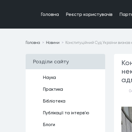
Головна
Реєстр користувачiв
Парт
Головна
Новини
Конституційний Суд України визнав
Роздiли сайту
Ко
не
Наука
ад
Практика
0
Бiблiотека
Публiкацiї та iнтерв'ю
Блоги