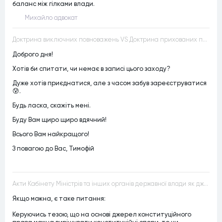
баланс між гілками влади.
Михайло адвокат
Доктрина виключних повноважень VS Доктрина прихованих повноважень
Доброго дня!
Хотів би спитати, чи немає в записі цього заходу?
Дуже хотів приєднатися, але з часом забув зареєструватися
😰.
Будь ласка, скажіть мені.
Буду Вам щиро щиро вдячний!
Всього Вам найкращого!
З повагою до Вас, Тимофій
Акти Кабінету Міністрів та інших органів державної влади як джерела конституційного права
Якщо можна, є таке питання:
Керуючись тезою, що на основі джерел конституційного