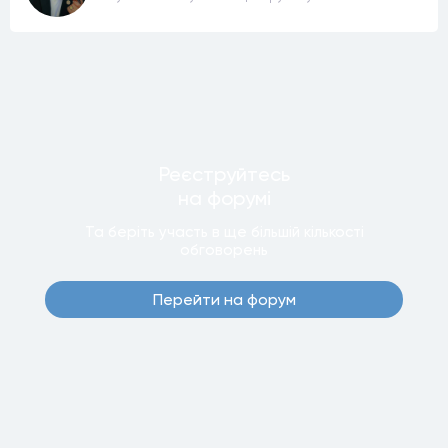
Реєструйтесь
на форумi
Та беріть участь в ще бiльшiй кiлькостi
обговорень
Перейти на форум