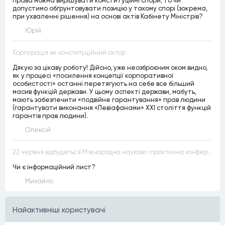
права можна вирішувати конституційні спори, то чи
допустимо обґрунтовувати позицію у такому спорі (зокрема,
при ухваленні рішення) на основі актів Кабінету Міністрів?
Юрій
Корпорація як конституційний актор
Дякую за цікаву роботу! Дійсно, уже неозброєним оком видно,
як у процесі «посилення концепції корпоративної
особистості» останні перетягують на себе все більший
масив функцій держави. У цьому аспекті держави, мабуть,
мають забезпечити «подвійне гарантування» прав людини
(гарантувати виконання «Левіафанами» ХХІ століття функцій
гарантів прав людини).
Олексій
22 червня відбудеться Міжнародна науково-практична конференція “Конституційна демократія в умовах загроз територіальній цілісності та національній безпеці”
Чи є інформаційний лист?
Михайло
Найактивнiшi користувачi