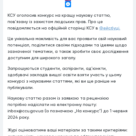
Viber
Messenger
КСУ оголосив конкурс на кращу наукову статтю,
пов’язану із захистом людських прав. Про це
повідомляється на офіційній сторінці КСУ в
Фейсбуці.
Це унікальна можливість для вас проявити свій науковий
потенціал, поділитися своїми підходами та ідеями щодо
зазначеної тематики, а також зробити своє дослідження
доступним для широкого загалу.
Запрошуються студенти, аспіранти, ад’юнкти,
здобувачі закладів вищої освіти взяти участь у цьому
конкурсі з науковими статтями, які ви ще раніше не
публікували.
Наукову статтю разом із заявкою та рецензією
потрібно надіслати на електронну пошту:
inbox@ccu.gov.ua (із позначкою „На конкурс‟) до 1 червня
2024 року.
Журі оцінюватиме ваші матеріали за такими критеріями: