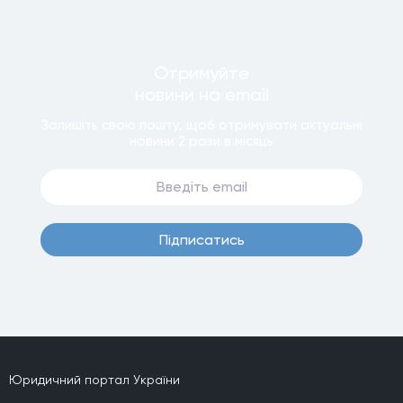
Отримуйте
новини
на email
Залишiть свою пошту, щоб отримувати актуальнi
новини
2 рази
в мiсяць
Пiдписатись
Юридичний портал України