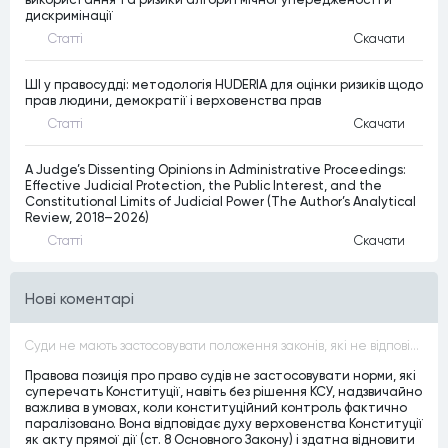
дискримінації
Статтi
Скачати
ШІ у правосудді: методологія HUDERIA для оцінки ризиків щодо
прав людини, демократії і верховенства прав
Статтi
Скачати
A Judge’s Dissenting Opinions in Administrative Proceedings:
Effective Judicial Protection, the Public Interest, and the
Constitutional Limits of Judicial Power (The Author’s Analytical
Review, 2018–2026)
Статтi
Скачати
Нові коментарі
Суди не мають застосовувати положення законів, які не відповідають Конституції, незалежно від того, чи визнавалися вони Конституційним Судом України неконституційними, тобто закони, що суперечать Конституції України не можуть застосовуватися навіть у випадках, коли вони є чинними
Правова позиція про право судів не застосовувати норми, які
суперечать Конституції, навіть без рішення КСУ, надзвичайно
важлива в умовах, коли конституційний контроль фактично
паралізовано. Вона відповідає духу верховенства Конституції
як акту прямої дії (ст. 8 Основного Закону) і здатна відновити