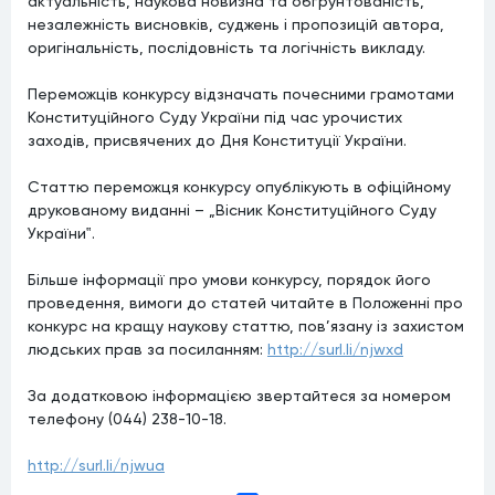
актуальність, наукова новизна та обґрунтованість,
незалежність висновків, суджень і пропозицій автора,
оригінальність, послідовність та логічність викладу.
Переможців конкурсу відзначать почесними грамотами
Конституційного Суду України під час урочистих
заходів, присвячених до Дня Конституції України.
Статтю переможця конкурсу опублікують в офіційному
друкованому виданні – „Вісник Конституційного Суду
України‟.
Більше інформації про умови конкурсу, порядок його
проведення, вимоги до статей читайте в Положенні про
конкурс на кращу наукову статтю, пов’язану із захистом
людських прав за посиланням:
http://surl.li/njwxd
За додатковою інформацією звертайтеся за номером
телефону (044) 238-10-18.
http://surl.li/njwua