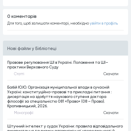
0 коментарiв
Для того, щоб залишати коментарi, необхiдно
увiйти в профiль
Нові файли у Бібліотеці
Правове регулювання ШІ в Україні. Положення та ШІ–
практики Верховного Суду
Статтi
Скачати
Бабій Ю.Ю. Організація муніципальної влади в сучасній
Україні: конституційно-правові та прикладні питання :
дисертація на здобуття наукового ступеня доктора
філософії за спеціальністю 081 «Право» (08 – Право).
Кропивницький, 2026.
Монографiї
Скачати
Штучний інтелект у судах України: правила відповідального
використання та ризики алгоритмічної упередженості й