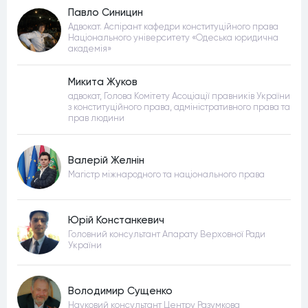
Павло Синицин
Адвокат. Аспірант кафедри конституційного права
Національного університету «Одеська юридична
академія»
Микита Жуков
адвокат, Голова Комітету Асоціації правників України
з конституційного права, адміністративного права та
прав людини
Валерій Желнін
Магістр міжнародного та національного права
Юрій Констанкевич
Головний консультант Апарату Верховної Ради
України
Володимир Сущенко
Науковий консультант Центру Разумкова