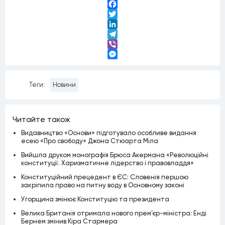
Facebook
Twitter
LinkedIn
Telegram
Viber
Messenger
Теги:
Новини
Читайте також
Видавництво «Основи» підготувало особливе видання
есею «Про свободу» Джона Стюарта Міла
Вийшла друком монографія Брюса Акермана «Революційні
конституції. Харизматичне лідерство і правовладдя»
Конституційний прецедент в ЄС: Словенія першою
закріпила право на питну воду в Основному законі
Угорщина змінює Конституцію та президента
Велика Британія отримала нового прем’єр-міністра: Енді
Бернем змінив Кіра Стармера