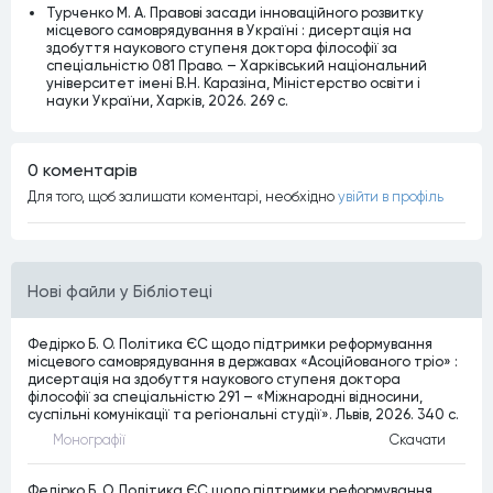
Турченко М. А. Правові засади інноваційного розвитку
місцевого самоврядування в Україні : дисертація на
здобуття наукового ступеня доктора філософії за
спеціальністю 081 Право. – Харківський національний
університет імені В.Н. Каразіна, Міністерство освіти і
науки України, Харків, 2026. 269 c.
0 коментарiв
Для того, щоб залишати коментарi, необхiдно
увiйти в профiль
Нові файли у Бібліотеці
Федірко Б. О. Політика ЄС щодо підтримки реформування
місцевого самоврядування в державах «Асоційованого тріо» :
дисертація на здобуття наукового ступеня доктора
філософії за спеціальністю 291 – «Міжнародні відносини,
суспільні комунікації та регіональні студії». Львів, 2026. 340 c.
Монографiї
Скачати
Федірко Б. О. Політика ЄС щодо підтримки реформування