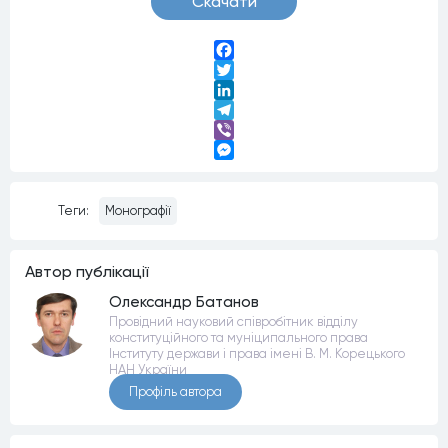
Скачати
Facebook
Twitter
LinkedIn
Telegram
Viber
Messenger
Теги:
Монографії
Автор публiкацiї
Олександр Батанов
Провідний науковий співробітник відділу
конституційного та муніципального права
Інституту держави і права імені В. М. Корецького
НАН України
Профiль автора