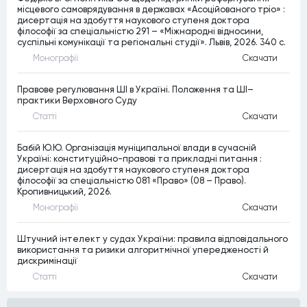
місцевого самоврядування в державах «Асоційованого тріо» :
дисертація на здобуття наукового ступеня доктора
філософії за спеціальністю 291 – «Міжнародні відносини,
суспільні комунікації та регіональні студії». Львів, 2026. 340 c.
Монографiї
Скачати
Правове регулювання ШІ в Україні. Положення та ШІ–
практики Верховного Суду
Статтi
Скачати
Бабій Ю.Ю. Організація муніципальної влади в сучасній
Україні: конституційно-правові та прикладні питання :
дисертація на здобуття наукового ступеня доктора
філософії за спеціальністю 081 «Право» (08 – Право).
Кропивницький, 2026.
Монографiї
Скачати
Штучний інтелект у судах України: правила відповідального
використання та ризики алгоритмічної упередженості й
дискримінації
Статтi
Скачати