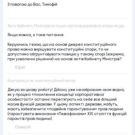
З повагою до Вас, Тимофій
Акти Кабінету Міністрів та інших органів державної влади як джерела конституційного права
Якщо можна, є таке питання:
Керуючись тезою, що на основі джерел конституційного
права можна вирішувати конституційні спори, то чи
допустимо обґрунтовувати позицію у такому спорі (зокрема,
при ухваленні рішення) на основі актів Кабінету Міністрів?
Юрій
Корпорація як конституційний актор
Дякую за цікаву роботу! Дійсно, уже неозброєним оком видно,
як у процесі «посилення концепції корпоративної
особистості» останні перетягують на себе все більший
масив функцій держави. У цьому аспекті держави, мабуть,
мають забезпечити «подвійне гарантування» прав людини
(гарантувати виконання «Левіафанами» ХХІ століття функцій
гарантів прав людини).
Олексій