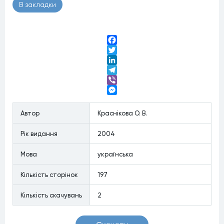
В закладки
Facebook
Twitter
LinkedIn
Telegram
Viber
Messenger
Автор
Краснікова О. В.
Рiк видання
2004
Мова
українська
Кiлькiсть сторiнок
197
Кiлькiсть скачувань
2