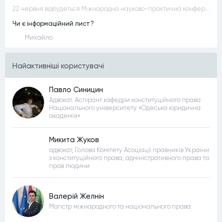
22 червня відбудеться Міжнародна науково-практична конференція “Конституційна демократія в умовах загроз територіальній цілісності та національній безпеці”
Чи є інформаційний лист?
Михайло
Найактивнiшi користувачi
Павло Синицин
Адвокат. Аспірант кафедри конституційного права
Національного університету «Одеська юридична
академія»
Микита Жуков
адвокат, Голова Комітету Асоціації правників України
з конституційного права, адміністративного права та
прав людини
Валерій Желнін
Магістр міжнародного та національного права