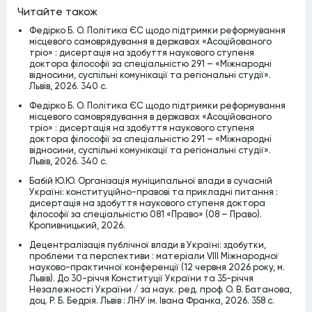
Читайте також
Федірко Б. О. Політика ЄС щодо підтримки реформування
місцевого самоврядування в державах «Асоційованого
тріо» : дисертація на здобуття наукового ступеня
доктора філософії за спеціальністю 291 – «Міжнародні
відносини, суспільні комунікації та регіональні студії».
Львів, 2026. 340 c.
Федірко Б. О. Політика ЄС щодо підтримки реформування
місцевого самоврядування в державах «Асоційованого
тріо» : дисертація на здобуття наукового ступеня
доктора філософії за спеціальністю 291 – «Міжнародні
відносини, суспільні комунікації та регіональні студії».
Львів, 2026. 340 c.
Бабій Ю.Ю. Організація муніципальної влади в сучасній
Україні: конституційно-правові та прикладні питання :
дисертація на здобуття наукового ступеня доктора
філософії за спеціальністю 081 «Право» (08 – Право).
Кропивницький, 2026.
Децентралізація публічної влади в Україні: здобутки,
проблеми та перспективи : матеріали VІІІ Міжнародної
науково-практичної конференції (12 червня 2026 року, м.
Львів). До 30-річчя Конституції України та 35-річчя
Незалежності України / за наук. ред. проф. О. В. Батанова,
доц. Р. Б. Бедрія. Львів : ЛНУ ім. Івана Франка, 2026. 358 с.