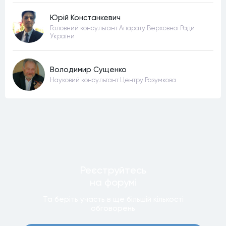
Юрій Констанкевич
Головний консультант Апарату Верховної Ради
України
Володимир Сущенко
Науковий консультант Центру Разумкова
Реєструйтесь
на форумi
Та беріть участь в ще бiльшiй кiлькостi
обговорень