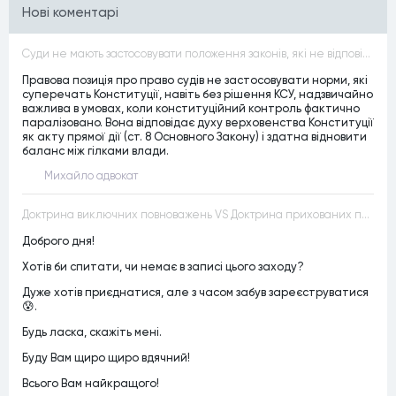
Нові коментарі
Суди не мають застосовувати положення законів, які не відповідають Конституції, незалежно від того, чи визнавалися вони Конституційним Судом України неконституційними, тобто закони, що суперечать Конституції України не можуть застосовуватися навіть у випадках, коли вони є чинними
Правова позиція про право судів не застосовувати норми, які
суперечать Конституції, навіть без рішення КСУ, надзвичайно
важлива в умовах, коли конституційний контроль фактично
паралізовано. Вона відповідає духу верховенства Конституції
як акту прямої дії (ст. 8 Основного Закону) і здатна відновити
баланс між гілками влади.
Михайло адвокат
Доктрина виключних повноважень VS Доктрина прихованих повноважень
Доброго дня!
Хотів би спитати, чи немає в записі цього заходу?
Дуже хотів приєднатися, але з часом забув зареєструватися
😰.
Будь ласка, скажіть мені.
Буду Вам щиро щиро вдячний!
Всього Вам найкращого!