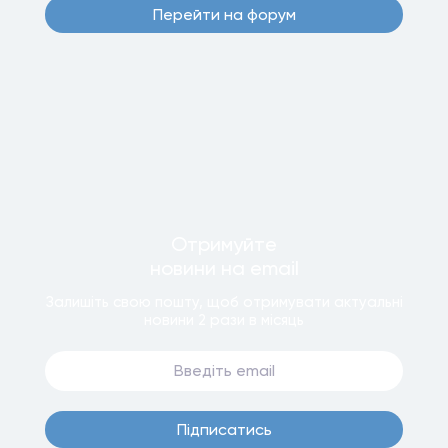
Перейти на форум
Отримуйте
новини
на email
Залишiть свою пошту, щоб отримувати актуальнi
новини
2 рази
в мiсяць
Пiдписатись