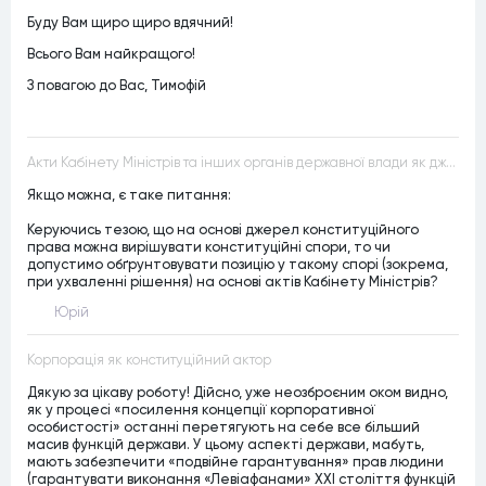
Буду Вам щиро щиро вдячний!
Всього Вам найкращого!
З повагою до Вас, Тимофій
Акти Кабінету Міністрів та інших органів державної влади як джерела конституційного права
Якщо можна, є таке питання:
Керуючись тезою, що на основі джерел конституційного
права можна вирішувати конституційні спори, то чи
допустимо обґрунтовувати позицію у такому спорі (зокрема,
при ухваленні рішення) на основі актів Кабінету Міністрів?
Юрій
Корпорація як конституційний актор
Дякую за цікаву роботу! Дійсно, уже неозброєним оком видно,
як у процесі «посилення концепції корпоративної
особистості» останні перетягують на себе все більший
масив функцій держави. У цьому аспекті держави, мабуть,
мають забезпечити «подвійне гарантування» прав людини
(гарантувати виконання «Левіафанами» ХХІ століття функцій