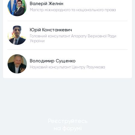
Валерій Желнін
Магістр міжнародного та національного права
Юрій Констанкевич
Головний консультант Апарату Верховної Ради
України
Володимир Сущенко
Науковий консультант Центру Разумкова
Реєструйтесь
на форумi