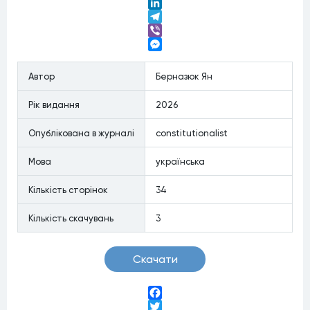
Twitter
LinkedIn
Telegram
Viber
Messenger
Автор
Берназюк Ян
Рiк видання
2026
Опублiкована в журналi
constitutionalist
Мова
українська
Кiлькiсть сторiнок
34
Кiлькiсть скачувань
3
Скачати
Facebook