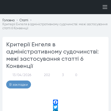
Головна
Статтi
Критерії Енгеля в адміністративному судочинстві: межі застосування
статті 6 Конвенції
Критерії Енгеля в
адміністративному судочинстві:
межі застосування статті 6
Конвенції
13/04/2026
202
3
0
В закладки
Facebook