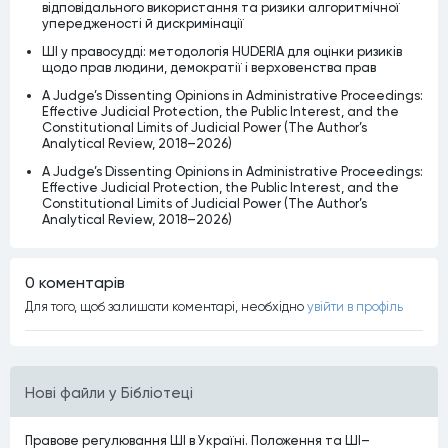
відповідального використання та ризики алгоритмічної
упередженості й дискримінації
ШІ у правосудді: методологія HUDERIA для оцінки ризиків
щодо прав людини, демократії і верховенства прав
A Judge’s Dissenting Opinions in Administrative Proceedings:
Effective Judicial Protection, the Public Interest, and the
Constitutional Limits of Judicial Power (The Author’s
Analytical Review, 2018–2026)
A Judge’s Dissenting Opinions in Administrative Proceedings:
Effective Judicial Protection, the Public Interest, and the
Constitutional Limits of Judicial Power (The Author’s
Analytical Review, 2018–2026)
0 коментарiв
Для того, щоб залишати коментарi, необхiдно
увiйти в профiль
Нові файли у Бібліотеці
Правове регулювання ШІ в Україні. Положення та ШІ–