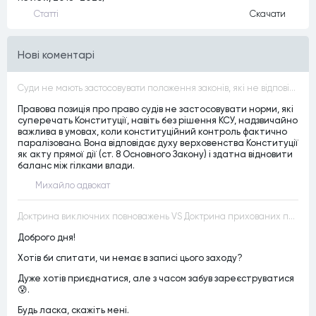
Статтi
Скачати
Нові коментарі
Суди не мають застосовувати положення законів, які не відповідають Конституції, незалежно від того, чи визнавалися вони Конституційним Судом України неконституційними, тобто закони, що суперечать Конституції України не можуть застосовуватися навіть у випадках, коли вони є чинними
Правова позиція про право судів не застосовувати норми, які
суперечать Конституції, навіть без рішення КСУ, надзвичайно
важлива в умовах, коли конституційний контроль фактично
паралізовано. Вона відповідає духу верховенства Конституції
як акту прямої дії (ст. 8 Основного Закону) і здатна відновити
баланс між гілками влади.
Михайло адвокат
Доктрина виключних повноважень VS Доктрина прихованих повноважень
Доброго дня!
Хотів би спитати, чи немає в записі цього заходу?
Дуже хотів приєднатися, але з часом забув зареєструватися
😰.
Будь ласка, скажіть мені.