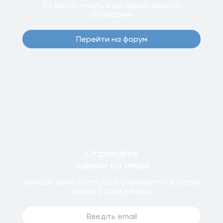
Та беріть участь в ще бiльшiй кiлькостi
обговорень
Перейти на форум
Отримуйте
новини
на email
Залишiть свою пошту, щоб отримувати актуальнi
новини
2 рази
в мiсяць