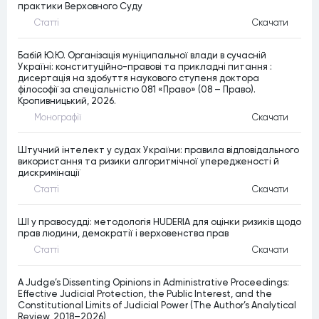
практики Верховного Суду
Статтi
Скачати
Бабій Ю.Ю. Організація муніципальної влади в сучасній
Україні: конституційно-правові та прикладні питання :
дисертація на здобуття наукового ступеня доктора
філософії за спеціальністю 081 «Право» (08 – Право).
Кропивницький, 2026.
Монографiї
Скачати
Штучний інтелект у судах України: правила відповідального
використання та ризики алгоритмічної упередженості й
дискримінації
Статтi
Скачати
ШІ у правосудді: методологія HUDERIA для оцінки ризиків щодо
прав людини, демократії і верховенства прав
Статтi
Скачати
A Judge’s Dissenting Opinions in Administrative Proceedings:
Effective Judicial Protection, the Public Interest, and the
Constitutional Limits of Judicial Power (The Author’s Analytical
Review, 2018–2026)