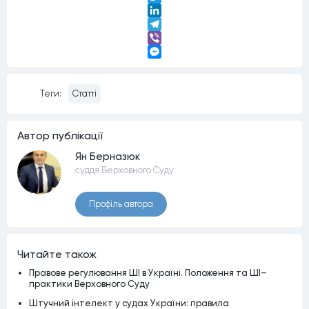
Twitter
LinkedIn
Telegram
Viber
Messenger
Теги:
Статті
Автор публiкацiї
Ян Берназюк
суддя Верховного Суду
Профiль автора
Читайте також
Правове регулювання ШІ в Україні. Положення та ШІ–
практики Верховного Суду
Штучний інтелект у судах України: правила