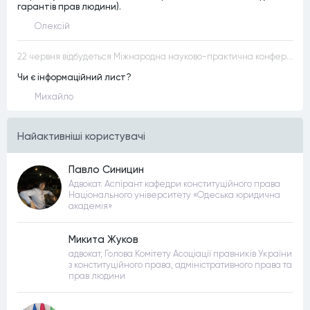
гарантів прав людини).
Олексій
22 червня відбудеться Міжнародна науково-практична конференція “Конституційна демократія в умовах загроз територіальній цілісності та національній безпеці”
Чи є інформаційний лист?
Михайло
Найактивнiшi користувачi
Павло Синицин
Адвокат. Аспірант кафедри конституційного права
Національного університету «Одеська юридична
академія»
Микита Жуков
адвокат, Голова Комітету Асоціації правників України
з конституційного права, адміністративного права та
прав людини