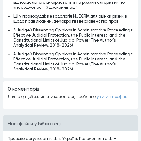
відповідального використання та ризики алгоритмічної
упередженості й дискримінації
ШІ у правосудді: методологія HUDERIA для оцінки ризиків
щодо прав людини, демократії і верховенства прав
A Judge’s Dissenting Opinions in Administrative Proceedings:
Effective Judicial Protection, the Public Interest, and the
Constitutional Limits of Judicial Power (The Author’s
Analytical Review, 2018–2026)
A Judge’s Dissenting Opinions in Administrative Proceedings:
Effective Judicial Protection, the Public Interest, and the
Constitutional Limits of Judicial Power (The Author’s
Analytical Review, 2018–2026)
0 коментарiв
Для того, щоб залишати коментарi, необхiдно
увiйти в профiль
Нові файли у Бібліотеці
Правове регулювання ШІ в Україні. Положення та ШІ–