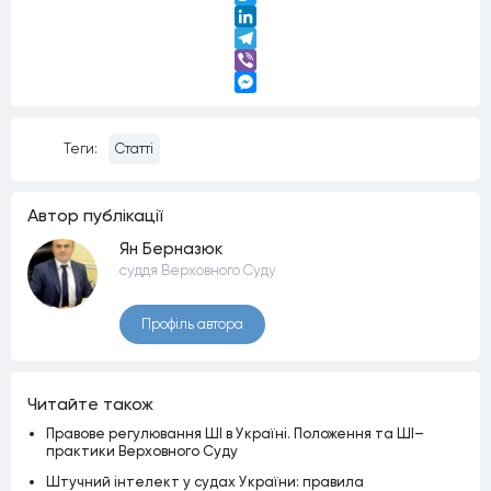
Twitter
LinkedIn
Telegram
Viber
Messenger
Теги:
Статті
Автор публiкацiї
Ян Берназюк
суддя Верховного Суду
Профiль автора
Читайте також
Правове регулювання ШІ в Україні. Положення та ШІ–
практики Верховного Суду
Штучний інтелект у судах України: правила