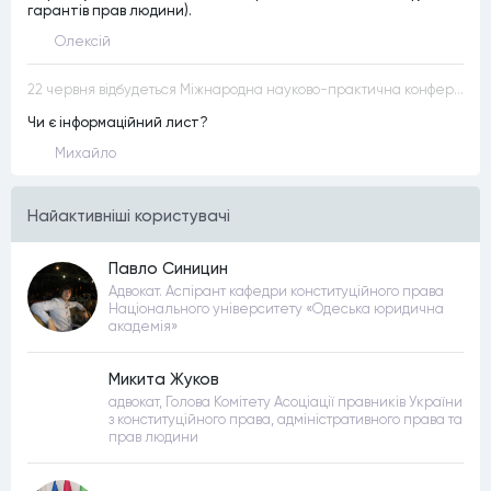
гарантів прав людини).
Олексій
22 червня відбудеться Міжнародна науково-практична конференція “Конституційна демократія в умовах загроз територіальній цілісності та національній безпеці”
Чи є інформаційний лист?
Михайло
Найактивнiшi користувачi
Павло Синицин
Адвокат. Аспірант кафедри конституційного права
Національного університету «Одеська юридична
академія»
Микита Жуков
адвокат, Голова Комітету Асоціації правників України
з конституційного права, адміністративного права та
прав людини