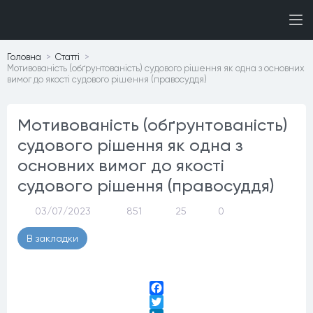
Головна
Статтi
Мотивованість (обґрунтованість) судового рішення як одна з основних
вимог до якості судового рішення (правосуддя)
Мотивованість (обґрунтованість)
судового рішення як одна з
основних вимог до якості
судового рішення (правосуддя)
03/07/2023
851
25
0
В закладки
Facebook