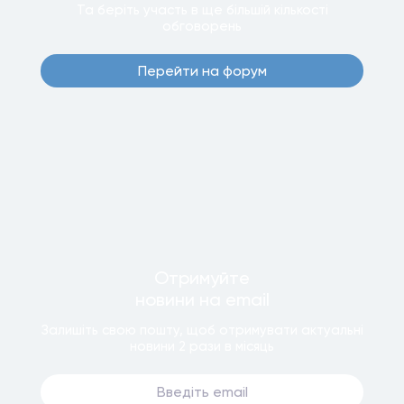
Та беріть участь в ще бiльшiй кiлькостi
обговорень
Перейти на форум
Отримуйте
новини
на email
Залишiть свою пошту, щоб отримувати актуальнi
новини
2 рази
в мiсяць