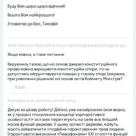
Буду Вам щиро щиро вдячний!
Всього Вам найкращого!
З повагою до Вас, Тимофій
Акти Кабінету Міністрів та інших органів державної влади як джерела конституційного права
Якщо можна, є таке питання:
Керуючись тезою, що на основі джерел конституційного
права можна вирішувати конституційні спори, то чи
допустимо обґрунтовувати позицію у такому спорі (зокрема,
при ухваленні рішення) на основі актів Кабінету Міністрів?
Юрій
Корпорація як конституційний актор
Дякую за цікаву роботу! Дійсно, уже неозброєним оком видно,
як у процесі «посилення концепції корпоративної
особистості» останні перетягують на себе все більший
масив функцій держави. У цьому аспекті держави, мабуть,
мають забезпечити «подвійне гарантування» прав людини
(гарантувати виконання «Левіафанами» ХХІ століття функцій