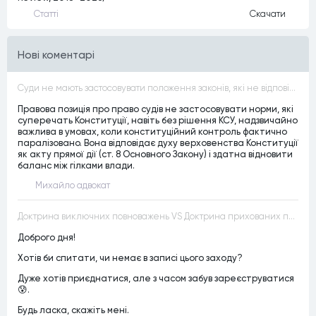
Статтi
Скачати
Нові коментарі
Суди не мають застосовувати положення законів, які не відповідають Конституції, незалежно від того, чи визнавалися вони Конституційним Судом України неконституційними, тобто закони, що суперечать Конституції України не можуть застосовуватися навіть у випадках, коли вони є чинними
Правова позиція про право судів не застосовувати норми, які
суперечать Конституції, навіть без рішення КСУ, надзвичайно
важлива в умовах, коли конституційний контроль фактично
паралізовано. Вона відповідає духу верховенства Конституції
як акту прямої дії (ст. 8 Основного Закону) і здатна відновити
баланс між гілками влади.
Михайло адвокат
Доктрина виключних повноважень VS Доктрина прихованих повноважень
Доброго дня!
Хотів би спитати, чи немає в записі цього заходу?
Дуже хотів приєднатися, але з часом забув зареєструватися
😰.
Будь ласка, скажіть мені.