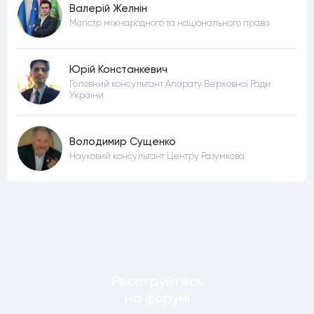
Валерій Желнін
Магістр міжнародного та національного права
Юрій Констанкевич
Головний консультант Апарату Верховної Ради
України
Володимир Сущенко
Науковий консультант Центру Разумкова
Реєструйтесь
на форумi