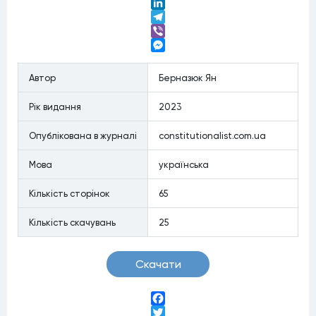
Twitter
LinkedIn
Telegram
Viber
Messenger
Автор
Берназюк Ян
Рiк видання
2023
Опублiкована в журналi
constitutionalist.com.ua
Мова
українська
Кiлькiсть сторiнок
65
Кiлькiсть скачувань
25
Скачати
Facebook