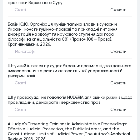
практики Верховного Суду
Статтi
Скачати
Бабій Ю.Ю. Організація муніципальної влади в сучасній
Україні: конституційно-правові та прикладні питання :
дисертація на здобуття наукового ступеня доктора
філософії за спеціальністю 081 «Право» (08 – Право).
Кропивницький, 2026.
Монографiї
Скачати
Штучний інтелект у судах України: правила відповідального
використання та ризики алгоритмічної упередженості й
дискримінації
Статтi
Скачати
ШІ у правосудді: методологія HUDERIA для оцінки ризиків щодо
прав людини, демократії і верховенства прав
Статтi
Скачати
A Judge’s Dissenting Opinions in Administrative Proceedings:
Effective Judicial Protection, the Public Interest, and the
Constitutional Limits of Judicial Power (The Author’s Analytical
Review, 2018–2026)