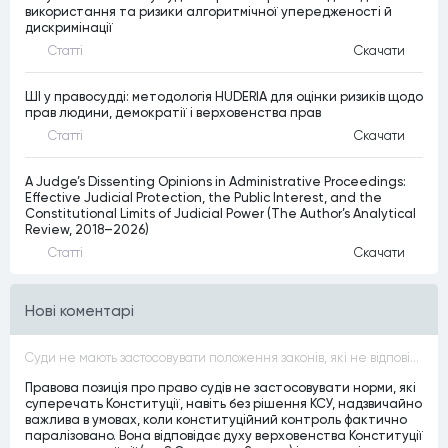
використання та ризики алгоритмічної упередженості й
дискримінації
Статтi
Скачати
ШІ у правосудді: методологія HUDERIA для оцінки ризиків щодо
прав людини, демократії і верховенства прав
Статтi
Скачати
A Judge’s Dissenting Opinions in Administrative Proceedings:
Effective Judicial Protection, the Public Interest, and the
Constitutional Limits of Judicial Power (The Author’s Analytical
Review, 2018–2026)
Статтi
Скачати
Нові коментарі
Суди не мають застосовувати положення законів, які не відповідають Конституції, незалежно від того, чи визнавалися вони Конституційним Судом України неконституційними, тобто закони, що суперечать Конституції України не можуть застосовуватися навіть у випадках, коли вони є чинними
Правова позиція про право судів не застосовувати норми, які
суперечать Конституції, навіть без рішення КСУ, надзвичайно
важлива в умовах, коли конституційний контроль фактично
паралізовано. Вона відповідає духу верховенства Конституції