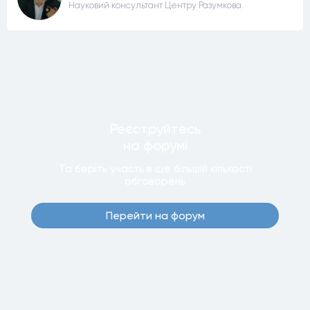
Науковий консультант Центру Разумкова
Реєструйтесь
на форумi
Та беріть участь в ще бiльшiй кiлькостi
обговорень
Перейти на форум