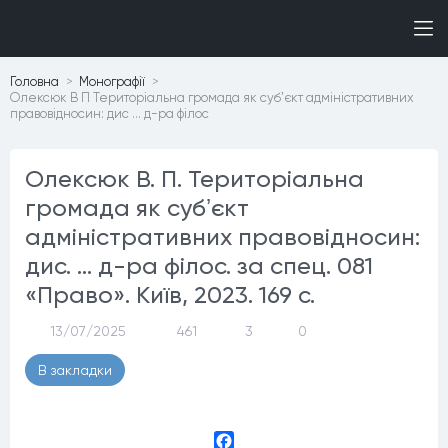
Головна
Монографiї
Олексюк В П Територіальна громада як субʼєкт адміністративних
правовідносин: дис … д-ра філос
Олексюк В. П. Територіальна
громада як субʼєкт
адміністративних правовідносин:
дис. … д-ра філос. за спец. 081
«Право». Київ, 2023. 169 с.
13/07/2025
461
3
0
В закладки