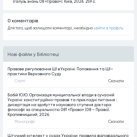
(галузь знань 08 «Право»). Київ, 2026. 259 с.
0 коментарiв
Для того, щоб залишати коментарi, необхiдно
увiйти в профiль
Нові файли у Бібліотеці
Правове регулювання ШІ в Україні. Положення та ШІ–
практики Верховного Суду
Статтi
Скачати
Бабій Ю.Ю. Організація муніципальної влади в сучасній
Україні: конституційно-правові та прикладні питання :
дисертація на здобуття наукового ступеня доктора
філософії за спеціальністю 081 «Право» (08 – Право).
Кропивницький, 2026.
Монографiї
Скачати
Штучний інтелект у судах України: правила відповідального