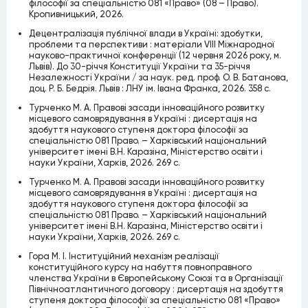
філософії за спеціальністю 081 «Право» (08 – Право).
Кропивницький, 2026.
Децентралізація публічної влади в Україні: здобутки,
проблеми та перспективи : матеріали VІІІ Міжнародної
науково-практичної конференції (12 червня 2026 року, м.
Львів). До 30-річчя Конституції України та 35-річчя
Незалежності України / за наук. ред. проф. О. В. Батанова,
доц. Р. Б. Бедрія. Львів : ЛНУ ім. Івана Франка, 2026. 358 с.
Турченко М. А. Правові засади інноваційного розвитку
місцевого самоврядування в Україні : дисертація на
здобуття наукового ступеня доктора філософії за
спеціальністю 081 Право. – Харківський національний
університет імені В.Н. Каразіна, Міністерство освіти і
науки України, Харків, 2026. 269 c.
Турченко М. А. Правові засади інноваційного розвитку
місцевого самоврядування в Україні : дисертація на
здобуття наукового ступеня доктора філософії за
спеціальністю 081 Право. – Харківський національний
університет імені В.Н. Каразіна, Міністерство освіти і
науки України, Харків, 2026. 269 c.
Гора М. І. Інституційний механізм реалізації
конституційного курсу на набуття повноправного
членства України в Європейському Союзі та в Організації
Північноатлантичного договору : дисертація на здобуття
ступеня доктора філософії за спеціальністю 081 «Право»