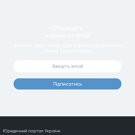
Отримуйте
новини
на email
Залишiть свою пошту, щоб отримувати актуальнi
новини
2 рази
в мiсяць
Пiдписатись
Юридичний портал України