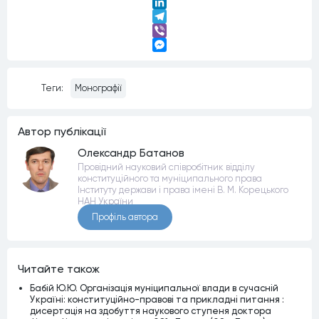
Twitter
LinkedIn
Telegram
Viber
Messenger
Теги:
Монографії
Автор публiкацiї
Олександр Батанов
Провідний науковий співробітник відділу
конституційного та муніципального права
Інституту держави і права імені В. М. Корецького
НАН України
Профiль автора
Читайте також
Бабій Ю.Ю. Організація муніципальної влади в сучасній
Україні: конституційно-правові та прикладні питання :
дисертація на здобуття наукового ступеня доктора