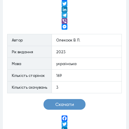
Facebook
Twitter
LinkedIn
Telegram
Viber
Messenger
Автор
Олексюк В. П.
Рiк видання
2023
Мова
українська
Кiлькiсть сторiнок
169
Кiлькiсть скачувань
3
Скачати
Facebook