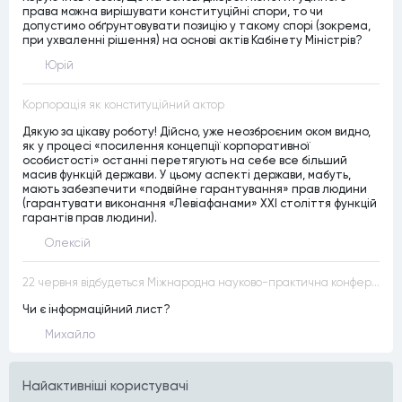
права можна вирішувати конституційні спори, то чи
допустимо обґрунтовувати позицію у такому спорі (зокрема,
при ухваленні рішення) на основі актів Кабінету Міністрів?
Юрій
Корпорація як конституційний актор
Дякую за цікаву роботу! Дійсно, уже неозброєним оком видно,
як у процесі «посилення концепції корпоративної
особистості» останні перетягують на себе все більший
масив функцій держави. У цьому аспекті держави, мабуть,
мають забезпечити «подвійне гарантування» прав людини
(гарантувати виконання «Левіафанами» ХХІ століття функцій
гарантів прав людини).
Олексій
22 червня відбудеться Міжнародна науково-практична конференція “Конституційна демократія в умовах загроз територіальній цілісності та національній безпеці”
Чи є інформаційний лист?
Михайло
Найактивнiшi користувачi