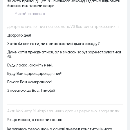
як акту прямої дії (ст. 8 Основного Закону) і здатна відновити
баланс між гілками влади.
Михайло адвокат
Доктрина виключних повноважень VS Доктрина прихованих повноважень
Доброго дня!
Хотів би спитати, чи немає в записі цього заходу?
Дуже хотів приєднатися, але з часом забув зареєструватися
😰.
Будь ласка, скажіть мені.
Буду Вам щиро щиро вдячний!
Всього Вам найкращого!
З повагою до Вас, Тимофій
Акти Кабінету Міністрів та інших органів державної влади як джерела конституційного права
Якщо можна, є таке питання:
Керуючись тезою, що на основі джерел конституційного