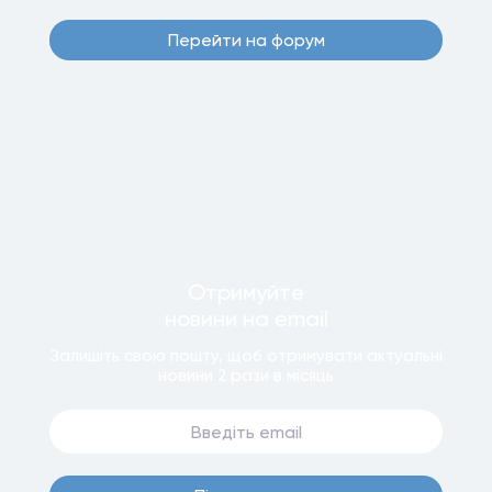
Перейти на форум
Отримуйте
новини
на email
Залишiть свою пошту, щоб отримувати актуальнi
новини
2 рази
в мiсяць