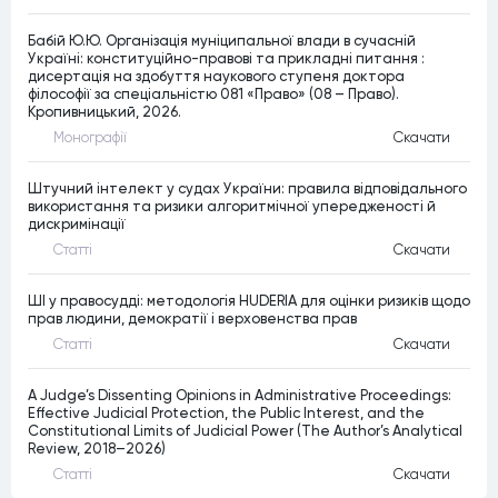
Бабій Ю.Ю. Організація муніципальної влади в сучасній
Україні: конституційно-правові та прикладні питання :
дисертація на здобуття наукового ступеня доктора
філософії за спеціальністю 081 «Право» (08 – Право).
Кропивницький, 2026.
Монографiї
Скачати
Штучний інтелект у судах України: правила відповідального
використання та ризики алгоритмічної упередженості й
дискримінації
Статтi
Скачати
ШІ у правосудді: методологія HUDERIA для оцінки ризиків щодо
прав людини, демократії і верховенства прав
Статтi
Скачати
A Judge’s Dissenting Opinions in Administrative Proceedings:
Effective Judicial Protection, the Public Interest, and the
Constitutional Limits of Judicial Power (The Author’s Analytical
Review, 2018–2026)
Статтi
Скачати