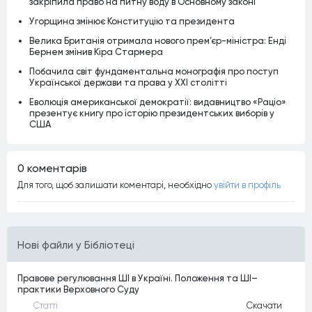
закріпила право на питну воду в Основному законі
Угорщина змінює Конституцію та президента
Велика Британія отримала нового прем’єр-міністра: Енді
Бернем змінив Кіра Стармера
Побачила світ фундаментальна монографія про поступ
Української держави та права у XXI столітті
Еволюція американської демократії: видавництво «Раціо»
презентує книгу про історію президентських виборів у
США
0 коментарiв
Для того, щоб залишати коментарi, необхiдно
увiйти в профiль
Нові файли у Бібліотеці
Правове регулювання ШІ в Україні. Положення та ШІ–
практики Верховного Суду
Статтi
Скачати