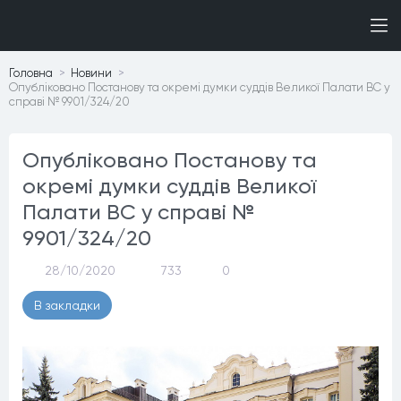
Головна
Новини
Опубліковано Постанову та окремі думки суддів Великої Палати ВС у
справі № 9901/324/20
Опубліковано Постанову та
окремі думки суддів Великої
Палати ВС у справі №
9901/324/20
28/10/2020
733
0
В закладки