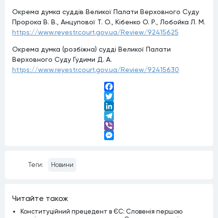
Окрема думка суддів Великої Палати Верховного Суду
Пророка В. В., Анцупової Т. О., Кібенко О. Р., Лобойка Л. М.
https://www.reyestr.court.gov.ua/Review/92415625
Окрема думка (розбіжна) судді Великої Палати
Верховного Суду Гудими Д. А.
https://www.reyestr.court.gov.ua/Review/92415630
Facebook
Twitter
LinkedIn
Telegram
Viber
Messenger
Теги:
Новини
Читайте також
Конституційний прецедент в ЄС: Словенія першою