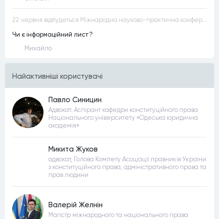
22 червня відбудеться Міжнародна науково-практична конференція “Конституційна демократія в умовах загроз територіальній цілісності та національній безпеці”
Чи є інформаційний лист?
Михайло
Найактивнiшi користувачi
Павло Синицин
Адвокат. Аспірант кафедри конституційного права
Національного університету «Одеська юридична
академія»
Микита Жуков
адвокат, Голова Комітету Асоціації правників України
з конституційного права, адміністративного права та
прав людини
Валерій Желнін
Магістр міжнародного та національного права