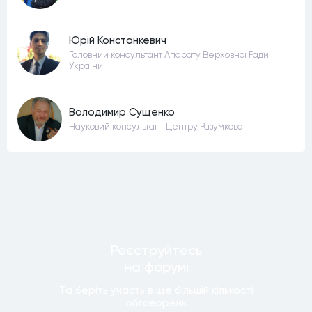
Юрій Констанкевич
Головний консультант Апарату Верховної Ради
України
Володимир Сущенко
Науковий консультант Центру Разумкова
Реєструйтесь
на форумi
Та беріть участь в ще бiльшiй кiлькостi
обговорень