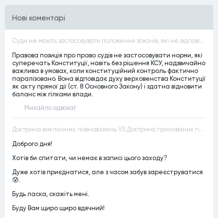
Нові коментарі
Суди не мають застосовувати положення законів, які не відповідають Конституції, незалежно від того, чи визнавалися вони Конституційним Судом України неконституційними, тобто закони, що суперечать Конституції України не можуть застосовуватися навіть у випадках, коли вони є чинними
Правова позиція про право судів не застосовувати норми, які
суперечать Конституції, навіть без рішення КСУ, надзвичайно
важлива в умовах, коли конституційний контроль фактично
паралізовано. Вона відповідає духу верховенства Конституції
як акту прямої дії (ст. 8 Основного Закону) і здатна відновити
баланс між гілками влади.
Михайло адвокат
Доктрина виключних повноважень VS Доктрина прихованих повноважень
Доброго дня!
Хотів би спитати, чи немає в записі цього заходу?
Дуже хотів приєднатися, але з часом забув зареєструватися
😰.
Будь ласка, скажіть мені.
Буду Вам щиро щиро вдячний!