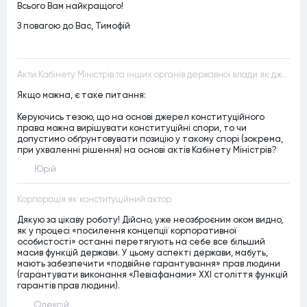
Всього Вам найкращого!
З повагою до Вас, Тимофій
Акти Кабінету Міністрів та інших органів державної влади як джерела конституційного права
Якщо можна, є таке питання:
Керуючись тезою, що на основі джерел конституційного
права можна вирішувати конституційні спори, то чи
допустимо обґрунтовувати позицію у такому спорі (зокрема,
при ухваленні рішення) на основі актів Кабінету Міністрів?
Юрій
Корпорація як конституційний актор
Дякую за цікаву роботу! Дійсно, уже неозброєним оком видно,
як у процесі «посилення концепції корпоративної
особистості» останні перетягують на себе все більший
масив функцій держави. У цьому аспекті держави, мабуть,
мають забезпечити «подвійне гарантування» прав людини
(гарантувати виконання «Левіафанами» ХХІ століття функцій
гарантів прав людини).
Олексій