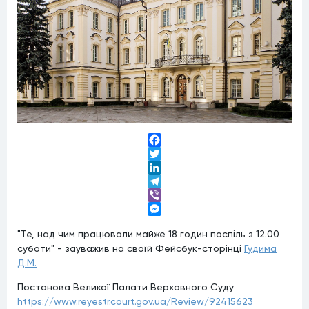
Facebook
Twitter
LinkedIn
Telegram
Viber
Messenger
"Те, над чим працювали майже 18 годин поспіль з 12.00
суботи" - зауважив на своїй Фейсбук-сторінці
Гудима
Д.М.
Постанова Великої Палати Верховного Суду
https://www.reyestr.court.gov.ua/Review/92415623