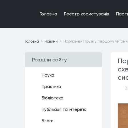
Головна
Реєстр користувачiв
Парт
Головна
Новини
Парламент Грузії у першому читанні
Роздiли сайту
Па
сх
Наука
си
Практика
2
Бiблiотека
Публiкацiї та iнтерв'ю
Блоги