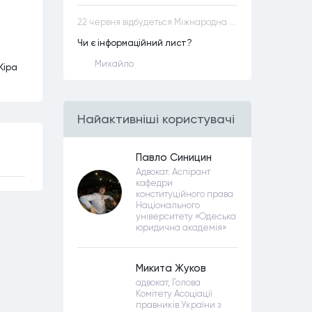
22 червня відбудеться Міжнародна науково-практична конференція “Конституційна демократія в умовах загроз територіальній цілісності та національній безпеці”
Чи є інформаційний лист?
Михайло
Кіра
Найактивнiшi користувачi
Павло Синицин
Адвокат. Аспірант
кафедри
конституційного права
Національного
університету «Одеська
юридична академія»
Микита Жуков
адвокат, Голова
Комітету Асоціації
правників України з