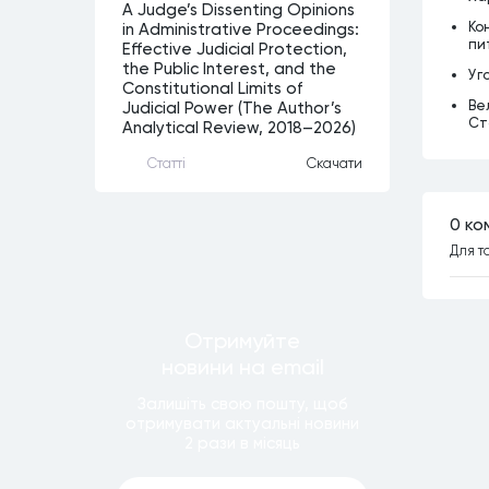
A Judge’s Dissenting Opinions
Ко
in Administrative Proceedings:
пи
Effective Judicial Protection,
the Public Interest, and the
Уг
Constitutional Limits of
Ве
Judicial Power (The Author’s
Ст
Analytical Review, 2018–2026)
Статтi
Скачати
0 ко
Для т
Отримуйте
новини
на email
Залишiть свою пошту, щоб
отримувати актуальнi новини
2 рази
в мiсяць