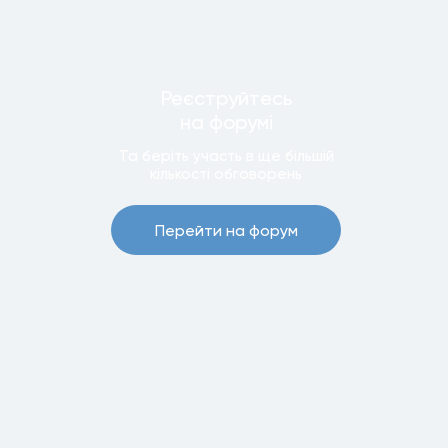
Реєструйтесь
на форумi
Та беріть участь в ще бiльшiй
кiлькостi обговорень
Перейти на форум