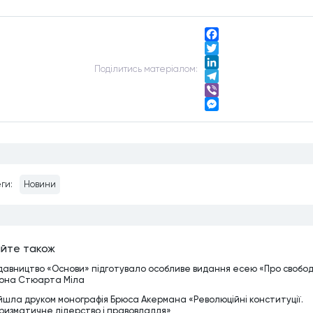
Facebook
Twitter
Подiлитись матерiалом:
LinkedIn
Telegram
Viber
Messenger
ги:
Новини
йте також
давництво «Основи» підготувало особливе видання есею «Про свобо
она Стюарта Міла
йшла друком монографія Брюса Акермана «Революційні конституції.
ризматичне лідерство і правовладдя»