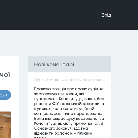
Вхiд
Нові коментарі
чої
Суди не мають застосовувати положення законів, які не відповідають Конституції, незалежно від того, чи визнавалися вони Конституційним Судом України неконституційними, тобто закони, що суперечать Конституції України не можуть застосовуватися навіть у випадках, коли вони є чинними
Правова позиція про право судів не
застосовувати норми, які
адки
суперечать Конституції, навіть без
рішення КСУ, надзвичайно важлива
в умовах, коли конституційний
контроль фактично паралізовано.
Вона відповідає духу верховенства
Конституції як акту прямої дії (ст. 8
Основного Закону) і здатна
відновити баланс між гілками