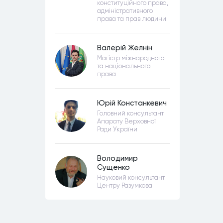
конституційного права,
адміністративного
права та прав людини
Валерій Желнін
Магістр міжнародного
та національного
права
Юрій Констанкевич
Головний консультант
Апарату Верховної
Ради України
Володимир
Сущенко
Науковий консультант
Центру Разумкова