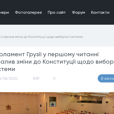
нери
Фотогалерея
Про сайт
Форум
Контакти
 схвалив зміни до Конституції щодо виборчої системи
рламент Грузії у першому читанні
валив зміни до Конституції щодо вибор
стеми
2/06/2020
839
0
В закл