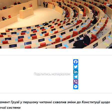
Facebook
Twitter
Подiлитись матерiалом:
LinkedIn
Telegram
Viber
Messenger
мент Грузії у першому читанні схвалив зміни до Конституції щодо
рчої системи