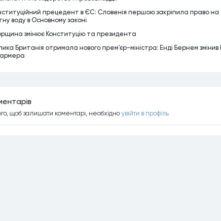
нституційний прецедент в ЄС: Словенія першою закріпила право на
тну воду в Основному законі
орщина змінює Конституцію та президента
лика Британія отримала нового прем’єр-міністра: Енді Бернем змінив 
армера
ментарiв
ого, щоб залишати коментарi, необхiдно
увiйти в профiль