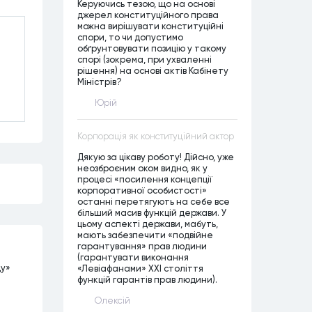
Керуючись тезою, що на основі
джерел конституційного права
можна вирішувати конституційні
спори, то чи допустимо
обґрунтовувати позицію у такому
спорі (зокрема, при ухваленні
рішення) на основі актів Кабінету
Міністрів?
Юрій
Корпорація як конституційний актор
Дякую за цікаву роботу! Дійсно, уже
неозброєним оком видно, як у
процесі «посилення концепції
корпоративної особистості»
останні перетягують на себе все
більший масив функцій держави. У
цьому аспекті держави, мабуть,
мають забезпечити «подвійне
гарантування» прав людини
(гарантувати виконання
ду»
«Левіафанами» ХХІ століття
функцій гарантів прав людини).
Олексій