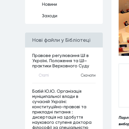
Новини
Заходи
Нові файли у Бібліотеці
Правове регулювання ШІ в
Україні. Положення та ШІ–
практики Верховного Суду
Статтi
Скачати
Бабій Ю.Ю. Організація
муніципальної влади в
сучасній Україні:
конституційно-правові та
прикладні питання :
дисертація на здобуття
Парла
наукового ступеня доктора
вибо
філософії за спеціальністю