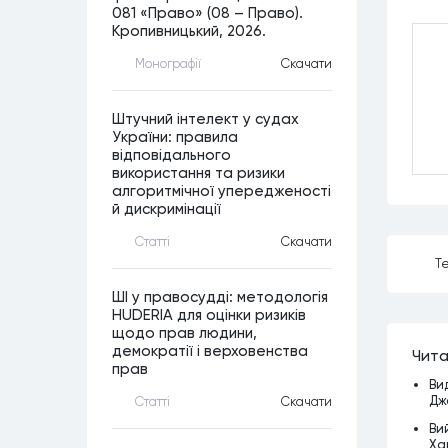
081 «Право» (08 – Право).
Кропивницький, 2026.
Монографiї
Скачати
Штучний інтелект у судах
України: правила
відповідального
використання та ризики
алгоритмічної упередженості
й дискримінації
Статтi
Скачати
Те
ШІ у правосудді: методологія
HUDERIA для оцінки ризиків
щодо прав людини,
демократії і верховенства
Чита
прав
Ви
Дж
Статтi
Скачати
Ви
Ха