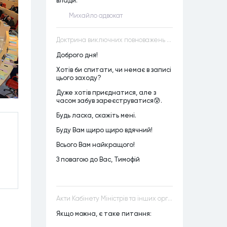
влади.
Михайло адвокат
Доктрина виключних повноважень VS Доктрина прихованих повноважень
Доброго дня!
Хотів би спитати, чи немає в записі
цього заходу?
Дуже хотів приєднатися, але з
часом забув зареєструватися😰.
Будь ласка, скажіть мені.
Буду Вам щиро щиро вдячний!
Всього Вам найкращого!
З повагою до Вас, Тимофій
Акти Кабінету Міністрів та інших органів державної влади як джерела конституційного права
Якщо можна, є таке питання: