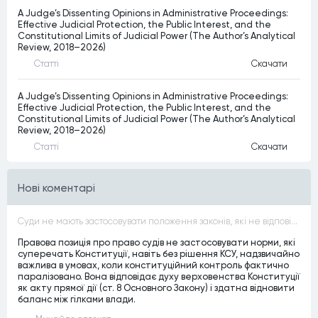
A Judge’s Dissenting Opinions in Administrative Proceedings:
Effective Judicial Protection, the Public Interest, and the
Constitutional Limits of Judicial Power (The Author’s Analytical
Review, 2018–2026)
Статтi
Скачати
A Judge’s Dissenting Opinions in Administrative Proceedings:
Effective Judicial Protection, the Public Interest, and the
Constitutional Limits of Judicial Power (The Author’s Analytical
Review, 2018–2026)
Статтi
Скачати
Нові коментарі
Суди не мають застосовувати положення законів, які не відповідають Конституції, незалежно від того, чи визнавалися вони Конституційним Судом України неконституційними, тобто закони, що суперечать Конституції України не можуть застосовуватися навіть у випадках, коли вони є чинними
Правова позиція про право судів не застосовувати норми, які
суперечать Конституції, навіть без рішення КСУ, надзвичайно
важлива в умовах, коли конституційний контроль фактично
паралізовано. Вона відповідає духу верховенства Конституції
як акту прямої дії (ст. 8 Основного Закону) і здатна відновити
баланс між гілками влади.