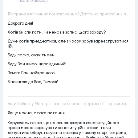
Михайло адвокат
Доктрина виключних повноважень VS Доктрина прихованих повноважень
Доброго дня!
Хотів би спитати, чи немає в записі цього заходу?
Дуже хотів приєднатися, але з часом забув зареєструватися
😰.
Будь ласка, скажіть мені.
Буду Вам щиро щиро вдячний!
Всього Вам найкращого!
З повагою до Вас, Тимофій
Акти Кабінету Міністрів та інших органів державної влади як джерела конституційного права
Якщо можна, є таке питання:
Керуючись тезою, що на основі джерел конституційного
права можна вирішувати конституційні спори, то чи
допустимо обґрунтовувати позицію у такому спорі (зокрема,
при ухваленні рішення) на основі актів Кабінету Міністрів?