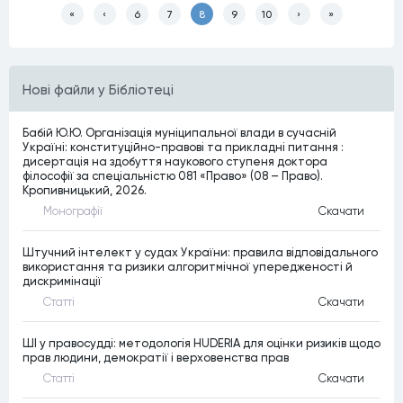
«
‹
6
7
8
9
10
›
»
Нові файли у Бібліотеці
Бабій Ю.Ю. Організація муніципальної влади в сучасній
Україні: конституційно-правові та прикладні питання :
дисертація на здобуття наукового ступеня доктора
філософії за спеціальністю 081 «Право» (08 – Право).
Кропивницький, 2026.
Монографiї
Скачати
Штучний інтелект у судах України: правила відповідального
використання та ризики алгоритмічної упередженості й
дискримінації
Статтi
Скачати
ШІ у правосудді: методологія HUDERIA для оцінки ризиків щодо
прав людини, демократії і верховенства прав
Статтi
Скачати