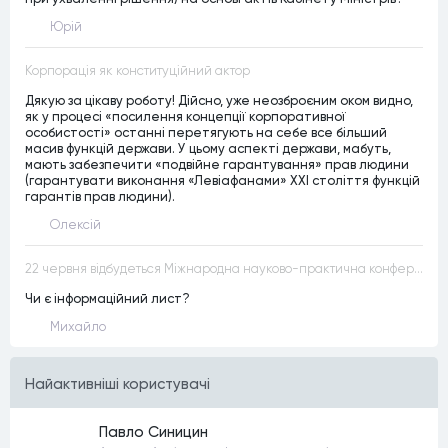
Юрій
Корпорація як конституційний актор
Дякую за цікаву роботу! Дійсно, уже неозброєним оком видно,
як у процесі «посилення концепції корпоративної
особистості» останні перетягують на себе все більший
масив функцій держави. У цьому аспекті держави, мабуть,
мають забезпечити «подвійне гарантування» прав людини
(гарантувати виконання «Левіафанами» ХХІ століття функцій
гарантів прав людини).
Олексій
22 червня відбудеться Міжнародна науково-практична конференція “Конституційна демократія в умовах загроз територіальній цілісності та національній безпеці”
Чи є інформаційний лист?
Михайло
Найактивнiшi користувачi
Павло Синицин