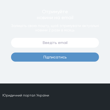
Отримуйте
новини
на email
Залишiть свою пошту, щоб отримувати актуальнi
новини
2 рази
в мiсяць
Пiдписатись
Юридичний портал України