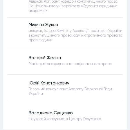
Адвокат. Аспірант кафедри конституційного права
Національного університету «Одеська юридична
академія»
Микита Жуков
адвокат, Голова Комітету Асоціації правників України
з конституційного права, адміністративного права та
прав людини
Валерій Желнін
Магістр міжнародного та національного права
Юрій Констанкевич
Головний консультант Апарату Верховної Ради
України
Володимир Сущенко
Науковий консультант Центру Разумкова