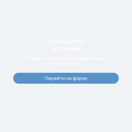
Реєструйтесь
на форумi
Та беріть участь в ще бiльшiй кiлькостi
обговорень
Перейти на форум