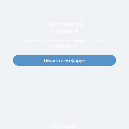
Реєструйтесь
на форумi
Та беріть участь в ще бiльшiй кiлькостi
обговорень
Перейти на форум
Отримуйте