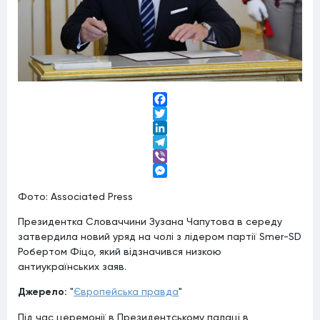
Facebook
Twitter
LinkedIn
Telegram
Viber
Messenger
Фото: Associated Press
Президентка Словаччини Зузана Чапутова в середу
затвердила новий уряд на чолі з лідером партії Smer-SD
Робертом Фіцо, який відзначився низкою
антиукраїнських заяв.
Джерело:
"
Європейська правда
"
Під час церемонії в Президентському палаці в