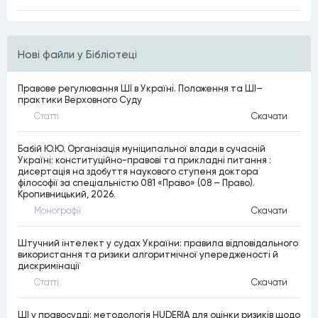
Нові файли у Бібліотеці
Правове регулювання ШІ в Україні. Положення та ШІ–
практики Верховного Суду
Статтi
Скачати
Бабій Ю.Ю. Організація муніципальної влади в сучасній
Україні: конституційно-правові та прикладні питання :
дисертація на здобуття наукового ступеня доктора
філософії за спеціальністю 081 «Право» (08 – Право).
Кропивницький, 2026.
Монографiї
Скачати
Штучний інтелект у судах України: правила відповідального
використання та ризики алгоритмічної упередженості й
дискримінації
Статтi
Скачати
ШІ у правосудді: методологія HUDERIA для оцінки ризиків щодо