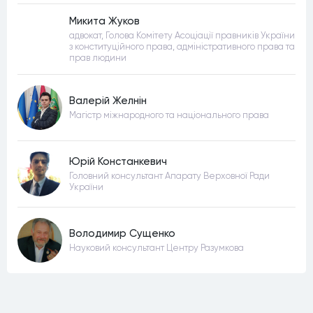
Микита Жуков
адвокат, Голова Комітету Асоціації правників України
з конституційного права, адміністративного права та
прав людини
Валерій Желнін
Магістр міжнародного та національного права
Юрій Констанкевич
Головний консультант Апарату Верховної Ради
України
Володимир Сущенко
Науковий консультант Центру Разумкова