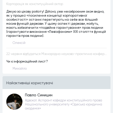
Корпорація як конституційний актор
Дякую за цікаву роботу! Дійсно, уже неозброєним оком видно,
як у процесі «посилення концепції корпоративної
особистості» останні перетягують на себе все більший
масив функцій держави. У цьому аспекті держави, мабуть,
мають забезпечити «подвійне гарантування» прав людини
(гарантувати виконання «Левіафанами» ХХІ століття функцій
гарантів прав людини).
Олексій
22 червня відбудеться Міжнародна науково-практична конференція “Конституційна демократія в умовах загроз територіальній цілісності та національній безпеці”
Чи є інформаційний лист?
Михайло
Найактивнiшi користувачi
Павло Синицин
Адвокат. Аспірант кафедри конституційного права
Національного університету «Одеська юридична
академія»