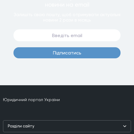
новини
на email
Залишiть свою пошту, щоб отримувати актуальнi
новини
2 рази
в мiсяць
Пiдписатись
Юридичний портал України
Роздiли сайту