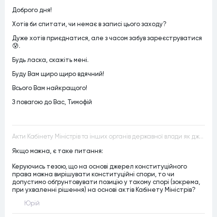
Доброго дня!
Хотів би спитати, чи немає в записі цього заходу?
Дуже хотів приєднатися, але з часом забув зареєструватися
😰.
Будь ласка, скажіть мені.
Буду Вам щиро щиро вдячний!
Всього Вам найкращого!
З повагою до Вас, Тимофій
Акти Кабінету Міністрів та інших органів державної влади як джерела конституційного права
Якщо можна, є таке питання:
Керуючись тезою, що на основі джерел конституційного
права можна вирішувати конституційні спори, то чи
допустимо обґрунтовувати позицію у такому спорі (зокрема,
при ухваленні рішення) на основі актів Кабінету Міністрів?
Юрій