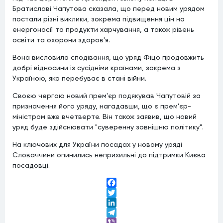
Братиславі Чапутова сказала, що перед новим урядом
постали різні виклики, зокрема підвищення цін на
енергоносії та продукти харчування, а також рівень
освіти та охорони здоров'я.
Вона висловила сподівання, що уряд Фіцо продовжить
добрі відносини із сусідніми країнами, зокрема з
Україною, яка перебуває в стані війни.
Своєю чергою новий прем'єр подякував Чапутовій за
призначення його уряду, нагадавши, що є прем'єр-
міністром вже вчетверте. Він також заявив, що новий
уряд буде здійснювати "суверенну зовнішню політику".
На ключових для України посадах у новому уряді
Словаччини опинились неприхильні до підтримки Києва
посадовці.
Facebook
Twitter
LinkedIn
Telegram