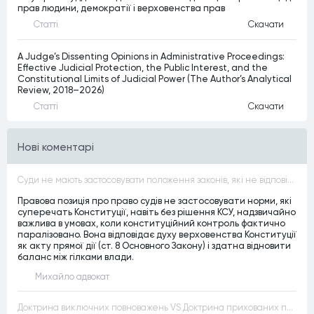
прав людини, демократії і верховенства прав
Статтi
Скачати
A Judge’s Dissenting Opinions in Administrative Proceedings:
Effective Judicial Protection, the Public Interest, and the
Constitutional Limits of Judicial Power (The Author’s Analytical
Review, 2018–2026)
Статтi
Скачати
Нові коментарі
Суди не мають застосовувати положення законів, які не відповідають Конституції, незалежно від того, чи визнавалися вони Конституційним Судом України неконституційними, тобто закони, що суперечать Конституції України не можуть застосовуватися навіть у випадках, коли вони є чинними
Правова позиція про право судів не застосовувати норми, які
суперечать Конституції, навіть без рішення КСУ, надзвичайно
важлива в умовах, коли конституційний контроль фактично
паралізовано. Вона відповідає духу верховенства Конституції
як акту прямої дії (ст. 8 Основного Закону) і здатна відновити
баланс між гілками влади.
Михайло адвокат
Доктрина виключних повноважень VS Доктрина прихованих повноважень