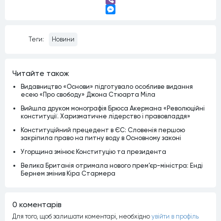
Viber
Messenger
Теги:
Новини
Читайте також
Видавництво «Основи» підготувало особливе видання
есею «Про свободу» Джона Стюарта Міла
Вийшла друком монографія Брюса Акермана «Революційні
конституції. Харизматичне лідерство і правовладдя»
Конституційний прецедент в ЄС: Словенія першою
закріпила право на питну воду в Основному законі
Угорщина змінює Конституцію та президента
Велика Британія отримала нового прем’єр-міністра: Енді
Бернем змінив Кіра Стармера
0 коментарiв
Для того, щоб залишати коментарi, необхiдно
увiйти в профiль