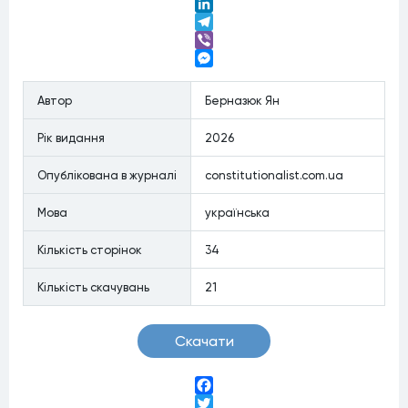
Twitter
LinkedIn
Telegram
Viber
Messenger
Автор
Берназюк Ян
Рiк видання
2026
Опублiкована в журналi
constitutionalist.com.ua
Мова
українська
Кiлькiсть сторiнок
34
Кiлькiсть скачувань
21
Скачати
Facebook