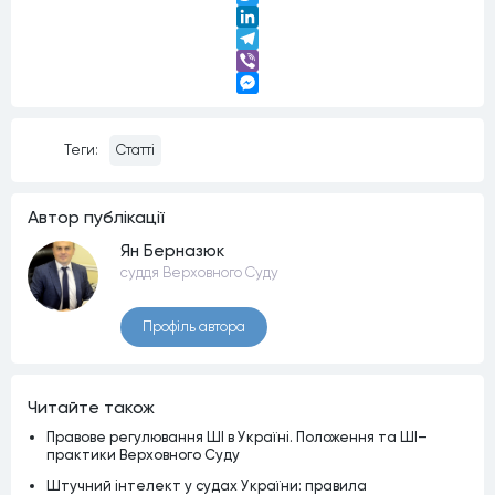
Twitter
LinkedIn
Telegram
Viber
Messenger
Теги:
Статті
Автор публiкацiї
Ян Берназюк
суддя Верховного Суду
Профiль автора
Читайте також
Правове регулювання ШІ в Україні. Положення та ШІ–
практики Верховного Суду
Штучний інтелект у судах України: правила