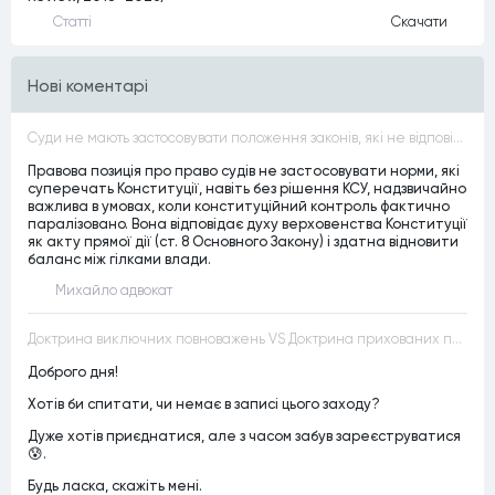
Статтi
Скачати
Нові коментарі
Суди не мають застосовувати положення законів, які не відповідають Конституції, незалежно від того, чи визнавалися вони Конституційним Судом України неконституційними, тобто закони, що суперечать Конституції України не можуть застосовуватися навіть у випадках, коли вони є чинними
Правова позиція про право судів не застосовувати норми, які
суперечать Конституції, навіть без рішення КСУ, надзвичайно
важлива в умовах, коли конституційний контроль фактично
паралізовано. Вона відповідає духу верховенства Конституції
як акту прямої дії (ст. 8 Основного Закону) і здатна відновити
баланс між гілками влади.
Михайло адвокат
Доктрина виключних повноважень VS Доктрина прихованих повноважень
Доброго дня!
Хотів би спитати, чи немає в записі цього заходу?
Дуже хотів приєднатися, але з часом забув зареєструватися
😰.
Будь ласка, скажіть мені.