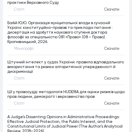
практики Верховного Суду
Статтi
Скачати
Бабій Ю.Ю. Організація муніципальної влади в сучасній
Україні: конституційно-правові та прикладні питання :
дисертація на здобуття наукового ступеня доктора
філософії за спеціальністю 081 «Право» (08 – Право).
Кропивницький, 2026.
Монографiї
Скачати
Штучний інтелект у судах України: правила відповідального
використання та ризики алгоритмічної упередженості й
дискримінації
Статтi
Скачати
ШІ у правосудді: методологія HUDERIA для оцінки ризиків щодо
прав людини, демократії і верховенства прав
Статтi
Скачати
A Judge’s Dissenting Opinions in Administrative Proceedings:
Effective Judicial Protection, the Public Interest, and the
Constitutional Limits of Judicial Power (The Author’s Analytical
Review, 2018–2026)