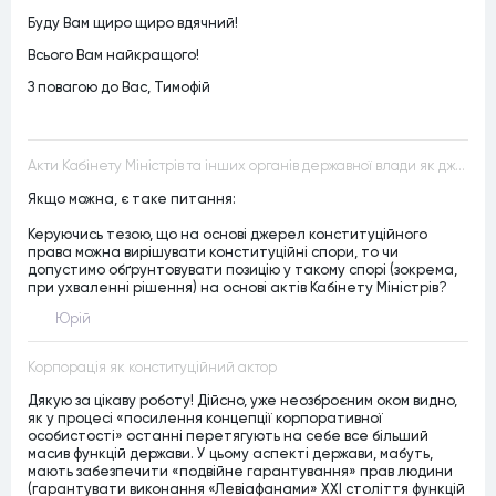
Буду Вам щиро щиро вдячний!
Всього Вам найкращого!
З повагою до Вас, Тимофій
Акти Кабінету Міністрів та інших органів державної влади як джерела конституційного права
Якщо можна, є таке питання:
Керуючись тезою, що на основі джерел конституційного
права можна вирішувати конституційні спори, то чи
допустимо обґрунтовувати позицію у такому спорі (зокрема,
при ухваленні рішення) на основі актів Кабінету Міністрів?
Юрій
Корпорація як конституційний актор
Дякую за цікаву роботу! Дійсно, уже неозброєним оком видно,
як у процесі «посилення концепції корпоративної
особистості» останні перетягують на себе все більший
масив функцій держави. У цьому аспекті держави, мабуть,
мають забезпечити «подвійне гарантування» прав людини
(гарантувати виконання «Левіафанами» ХХІ століття функцій