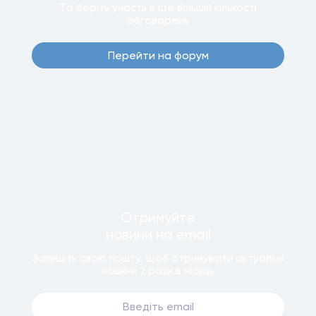
Та беріть участь в ще бiльшiй кiлькостi
обговорень
Перейти на форум
Отримуйте
новини
на email
Залишiть свою пошту, щоб отримувати актуальнi
новини
2 рази
в мiсяць