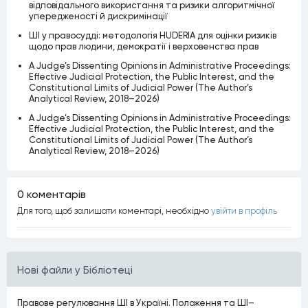
відповідального використання та ризики алгоритмічної
упередженості й дискримінації
ШІ у правосудді: методологія HUDERIA для оцінки ризиків
щодо прав людини, демократії і верховенства прав
A Judge’s Dissenting Opinions in Administrative Proceedings:
Effective Judicial Protection, the Public Interest, and the
Constitutional Limits of Judicial Power (The Author’s
Analytical Review, 2018–2026)
A Judge’s Dissenting Opinions in Administrative Proceedings:
Effective Judicial Protection, the Public Interest, and the
Constitutional Limits of Judicial Power (The Author’s
Analytical Review, 2018–2026)
0 коментарiв
Для того, щоб залишати коментарi, необхiдно
увiйти в профiль
Нові файли у Бібліотеці
Правове регулювання ШІ в Україні. Положення та ШІ–