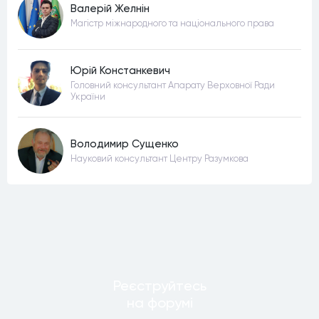
Валерій Желнін
Магістр міжнародного та національного права
Юрій Констанкевич
Головний консультант Апарату Верховної Ради
України
Володимир Сущенко
Науковий консультант Центру Разумкова
Реєструйтесь
на форумi