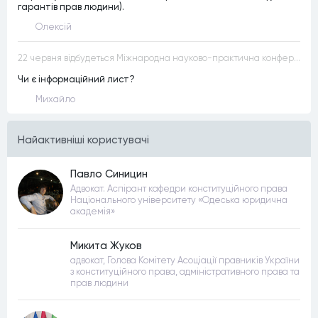
гарантів прав людини).
Олексій
22 червня відбудеться Міжнародна науково-практична конференція “Конституційна демократія в умовах загроз територіальній цілісності та національній безпеці”
Чи є інформаційний лист?
Михайло
Найактивнiшi користувачi
Павло Синицин
Адвокат. Аспірант кафедри конституційного права
Національного університету «Одеська юридична
академія»
Микита Жуков
адвокат, Голова Комітету Асоціації правників України
з конституційного права, адміністративного права та
прав людини