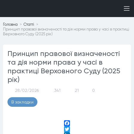
Головна
Статтi
Принцип правової визначеності та дія норми права у часі в практиці
Верховного Суду (2025 рік)
Принцип правової визначеності
та дія норми права у часі в
практиці Верховного Суду (2025
рік)
28/02/2026
341
21
0
В закладки
Facebook