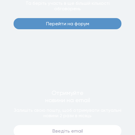
Та беріть участь в ще бiльшiй кiлькостi
обговорень
Перейти на форум
Отримуйте
новини
на email
Залишiть свою пошту, щоб отримувати актуальнi
новини
2 рази
в мiсяць