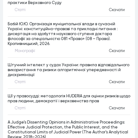
практики Верховного Суду
Статтi
Скачати
Бабій Ю.Ю. Організація муніципальної влади в сучасній
Україні: конституційно-правові та прикладні питання :
дисертація на здобуття наукового ступеня доктора
філософії за спеціальністю 081 «Право» (08 – Право).
Кропивницький, 2026.
Монографiї
Скачати
Штучний інтелект у судах України: правила відповідального
використання та ризики алгоритмічної упередженості й
дискримінації
Статтi
Скачати
ШІ у правосудді: методологія HUDERIA для оцінки ризиків щодо
прав людини, демократії і верховенства прав
Статтi
Скачати
A Judge’s Dissenting Opinions in Administrative Proceedings:
Effective Judicial Protection, the Public Interest, and the
Constitutional Limits of Judicial Power (The Author’s Analytical
Review, 2018–2026)