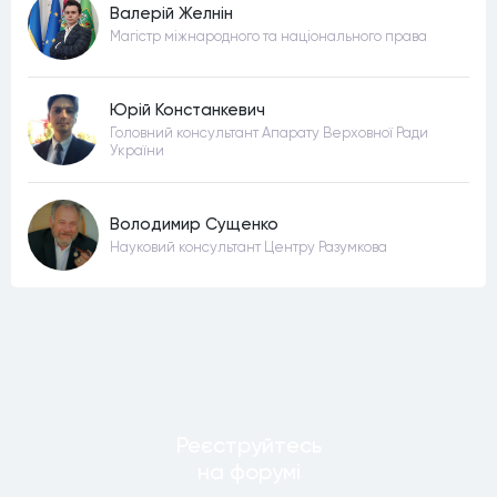
Валерій Желнін
Магістр міжнародного та національного права
Юрій Констанкевич
Головний консультант Апарату Верховної Ради
України
Володимир Сущенко
Науковий консультант Центру Разумкова
Реєструйтесь
на форумi