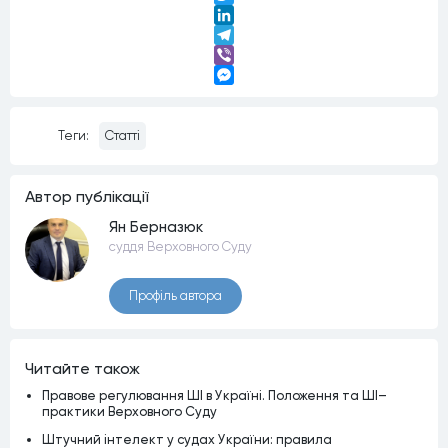
Twitter
LinkedIn
Telegram
Viber
Messenger
Теги:
Статті
Автор публiкацiї
Ян Берназюк
суддя Верховного Суду
Профiль автора
Читайте також
Правове регулювання ШІ в Україні. Положення та ШІ–
практики Верховного Суду
Штучний інтелект у судах України: правила