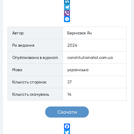
Twitter
LinkedIn
Telegram
Viber
Messenger
Автор
Берназюк Ян
Рiк видання
2024
Опублiкована в журналi
constitutionalist.com.ua
Мова
українська
Кiлькiсть сторiнок
37
Кiлькiсть скачувань
14
Скачати
Facebook