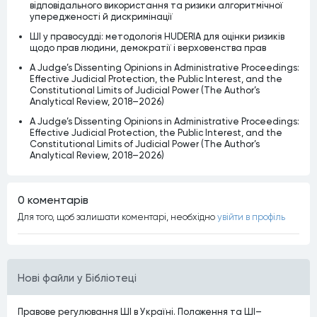
відповідального використання та ризики алгоритмічної
упередженості й дискримінації
ШІ у правосудді: методологія HUDERIA для оцінки ризиків
щодо прав людини, демократії і верховенства прав
A Judge’s Dissenting Opinions in Administrative Proceedings:
Effective Judicial Protection, the Public Interest, and the
Constitutional Limits of Judicial Power (The Author’s
Analytical Review, 2018–2026)
A Judge’s Dissenting Opinions in Administrative Proceedings:
Effective Judicial Protection, the Public Interest, and the
Constitutional Limits of Judicial Power (The Author’s
Analytical Review, 2018–2026)
0 коментарiв
Для того, щоб залишати коментарi, необхiдно
увiйти в профiль
Нові файли у Бібліотеці
Правове регулювання ШІ в Україні. Положення та ШІ–