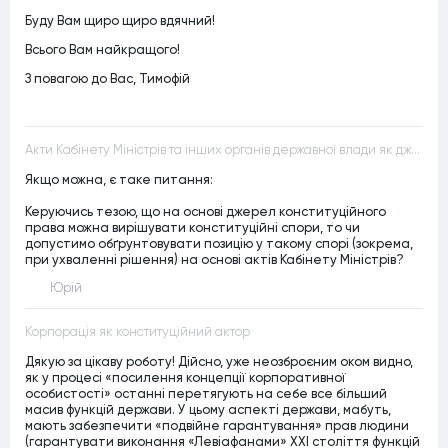
Буду Вам щиро щиро вдячний!
Всього Вам найкращого!
З повагою до Вас, Тимофій
Акти Кабінету Міністрів та інших органів державної влади як джерела конституційного права
Якщо можна, є таке питання:
Керуючись тезою, що на основі джерел конституційного
права можна вирішувати конституційні спори, то чи
допустимо обґрунтовувати позицію у такому спорі (зокрема,
при ухваленні рішення) на основі актів Кабінету Міністрів?
Юрій
Корпорація як конституційний актор
Дякую за цікаву роботу! Дійсно, уже неозброєним оком видно,
як у процесі «посилення концепції корпоративної
особистості» останні перетягують на себе все більший
масив функцій держави. У цьому аспекті держави, мабуть,
мають забезпечити «подвійне гарантування» прав людини
(гарантувати виконання «Левіафанами» ХХІ століття функцій