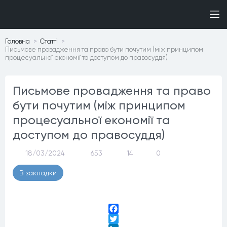
Головна
Статтi
Письмове провадження та право бути почутим (між принципом
процесуальної економії та доступом до правосуддя)
Письмове провадження та право
бути почутим (між принципом
процесуальної економії та
доступом до правосуддя)
18/03/2024
653
14
0
В закладки
Facebook