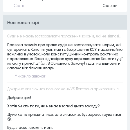
Статтi
Скачати
Нові коментарі
Суди не мають застосовувати положення законів, які не відповідають Конституції, незалежно від того, чи визнавалися вони Конституційним Судом України неконституційними, тобто закони, що суперечать Конституції України не можуть застосовуватися навіть у випадках, коли вони є чинними
Правова позиція про право судів не застосовувати норми, які
суперечать Конституції, навіть без рішення КСУ, надзвичайно
важлива в умовах, коли конституційний контроль фактично
паралізовано. Вона відповідає духу верховенства Конституції
як акту прямої дії (ст. 8 Основного Закону) і здатна відновити
баланс між гілками влади.
Михайло адвокат
Доктрина виключних повноважень VS Доктрина прихованих повноважень
Доброго дня!
Хотів би спитати, чи немає в записі цього заходу?
Дуже хотів приєднатися, але з часом забув зареєструватися
😰.
Будь ласка, скажіть мені.