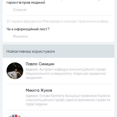
гарантів прав людини).
Олексій
22 червня відбудеться Міжнародна науково-практична конференція “Конституційна демократія в умовах загроз територіальній цілісності та національній безпеці”
Чи є інформаційний лист?
Михайло
Найактивнiшi користувачi
Павло Синицин
Адвокат. Аспірант кафедри конституційного права
Національного університету «Одеська юридична
академія»
Микита Жуков
адвокат, Голова Комітету Асоціації правників України
з конституційного права, адміністративного права та
прав людини