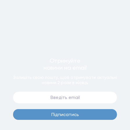
Отримуйте
новини
на email
Залишiть свою пошту, щоб отримувати актуальнi
новини
2 рази
в мiсяць
Пiдписатись