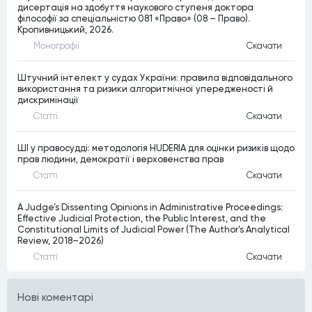
дисертація на здобуття наукового ступеня доктора
філософії за спеціальністю 081 «Право» (08 – Право).
Кропивницький, 2026.
Монографiї
Скачати
Штучний інтелект у судах України: правила відповідального
використання та ризики алгоритмічної упередженості й
дискримінації
Статтi
Скачати
ШІ у правосудді: методологія HUDERIA для оцінки ризиків щодо
прав людини, демократії і верховенства прав
Статтi
Скачати
A Judge’s Dissenting Opinions in Administrative Proceedings:
Effective Judicial Protection, the Public Interest, and the
Constitutional Limits of Judicial Power (The Author’s Analytical
Review, 2018–2026)
Статтi
Скачати
Нові коментарі