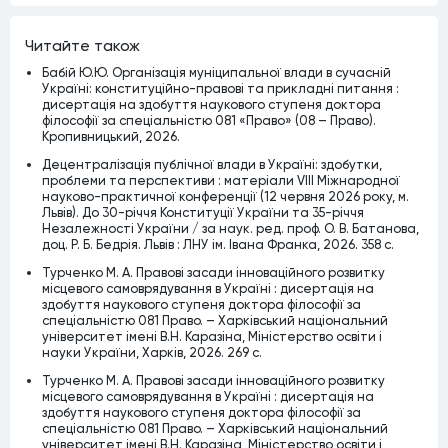
Читайте також
Бабій Ю.Ю. Організація муніципальної влади в сучасній
Україні: конституційно-правові та прикладні питання :
дисертація на здобуття наукового ступеня доктора
філософії за спеціальністю 081 «Право» (08 – Право).
Кропивницький, 2026.
Децентралізація публічної влади в Україні: здобутки,
проблеми та перспективи : матеріали VІІІ Міжнародної
науково-практичної конференції (12 червня 2026 року, м.
Львів). До 30-річчя Конституції України та 35-річчя
Незалежності України / за наук. ред. проф. О. В. Батанова,
доц. Р. Б. Бедрія. Львів : ЛНУ ім. Івана Франка, 2026. 358 с.
Турченко М. А. Правові засади інноваційного розвитку
місцевого самоврядування в Україні : дисертація на
здобуття наукового ступеня доктора філософії за
спеціальністю 081 Право. – Харківський національний
університет імені В.Н. Каразіна, Міністерство освіти і
науки України, Харків, 2026. 269 c.
Турченко М. А. Правові засади інноваційного розвитку
місцевого самоврядування в Україні : дисертація на
здобуття наукового ступеня доктора філософії за
спеціальністю 081 Право. – Харківський національний
університет імені В.Н. Каразіна, Міністерство освіти і