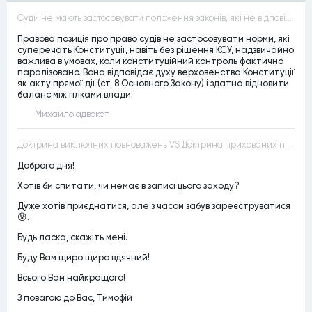
Суди не мають застосовувати положення законів, які не відповідають Конституції, незалежно від того, чи визнавалися вони Конституційним Судом України неконституційними, тобто закони, що суперечать Конституції України не можуть застосовуватися навіть у випадках, коли вони є чинними
Правова позиція про право судів не застосовувати норми, які
суперечать Конституції, навіть без рішення КСУ, надзвичайно
важлива в умовах, коли конституційний контроль фактично
паралізовано. Вона відповідає духу верховенства Конституції
як акту прямої дії (ст. 8 Основного Закону) і здатна відновити
баланс між гілками влади.
Михайло адвокат
Доктрина виключних повноважень VS Доктрина прихованих повноважень
Доброго дня!
Хотів би спитати, чи немає в записі цього заходу?
Дуже хотів приєднатися, але з часом забув зареєструватися
😰.
Будь ласка, скажіть мені.
Буду Вам щиро щиро вдячний!
Всього Вам найкращого!
З повагою до Вас, Тимофій