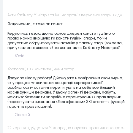
Акти Кабінету Міністрів та інших органів державної влади як джерела конституційного права
Якщо можна, є таке питання:
Керуючись тезою, що на основі джерел конституційного
права можна вирішувати конституційні спори, то чи
допустимо обґрунтовувати позицію у такому спорі (зокрема,
при ухваленні рішення) на основі актів Кабінету Міністрів?
Юрій
Корпорація як конституційний актор
Дякую за цікаву роботу! Дійсно, уже неозброєним оком видно,
як у процесі «посилення концепції корпоративної
особистості» останні перетягують на себе все більший
масив функцій держави. У цьому аспекті держави, мабуть,
мають забезпечити «подвійне гарантування» прав людини
(гарантувати виконання «Левіафанами» ХХІ століття функцій
гарантів прав людини).
Олексій
22 червня відбудеться Міжнародна науково-практична конференція “Конституційна демократія в умовах загроз територіальній цілісності та національній безпеці”