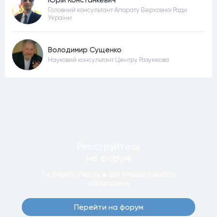
Юрій Констанкевич
Головний консультант Апарату Верховної Ради
України
Володимир Сущенко
Науковий консультант Центру Разумкова
Реєструйтесь
на форумi
Та беріть участь в ще бiльшiй кiлькостi
обговорень
Перейти на форум