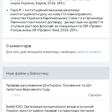
науки України, Харків, 2026. 269 c.
Гора М. І. Інституційний механізм реалізації
конституційного курсу на набуття повноправного
членства України в Європейському Союзі та в Організації
Північноатлантичного договору : дисертація на здобуття
ступеня доктора філософії за спеціальністю 081 «Право»
(галузь знань 08 «Право»). Київ, 2026. 259 с.
0 коментарiв
Для того, щоб залишати коментарi, необхiдно
увiйти в профiль
Нові файли у Бібліотеці
Правове регулювання ШІ в Україні. Положення та ШІ–
практики Верховного Суду
Статтi
Скачати
Бабій Ю.Ю. Організація муніципальної влади в сучасній
Україні: конституційно-правові та прикладні питання :