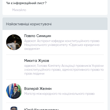
Чи є інформаційний лист?
Михайло
Найактивнiшi користувачi
Павло Синицин
Адвокат. Аспірант кафедри конституційного права
Національного університету «Одеська юридична
академія»
Микита Жуков
адвокат, Голова Комітету Асоціації правників України
з конституційного права, адміністративного права та
прав людини
Валерій Желнін
Магістр міжнародного та національного права