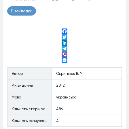
В закладки
Facebook
Twitter
LinkedIn
Telegram
Viber
Messenger
Автор
Скрипнюк В. М.
Рiк видання
2012
Мова
українська
Кiлькiсть сторiнок
486
Кiлькiсть скачувань
4