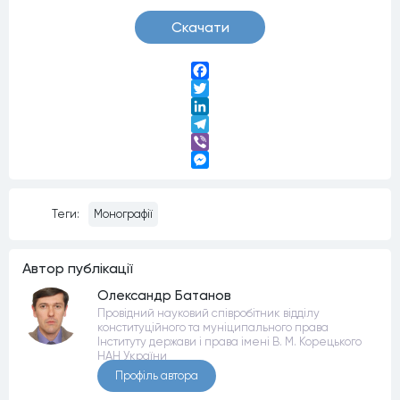
Скачати
Facebook
Twitter
LinkedIn
Telegram
Viber
Messenger
Теги:
Монографії
Автор публiкацiї
Олександр Батанов
Провідний науковий співробітник відділу
конституційного та муніципального права
Інституту держави і права імені В. М. Корецького
НАН України
Профiль автора