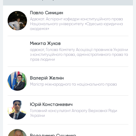
Павло Синицин
Адвокат. Аспірант кафедри конституційного права
Національного університету «Одеська юридична
академія»
Микита Жуков
адвокат, Голова Комітету Асоціації правників України
з конституційного права, адміністративного права та
прав людини
Валерій Желнін
Магістр міжнародного та національного права
Юрій Констанкевич
Головний консультант Апарату Верховної Ради
України
Володимир Сущенко