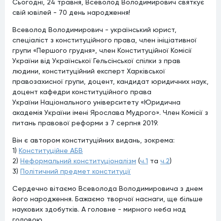
Сьогодні, 24 травня, Всеволод Володимирович святкує
свій ювілей - 70 день народження!
Всеволод Володимирович - український юрист,
спеціаліст з конституційного права, член ініціативної
групи «Першого грудня», член Конституційної Комісії
України від Української Гельсінської спілки з прав
людини, конституційний експерт Харківської
правозахисної групи, доцент, кандидат юридичних наук,
доцент кафедри конституційного права
України Національного університету «Юридична
академія України імені Ярослава Мудрого». Член Комісії з
питань правової реформи з 7 серпня 2019.
Він є автором конституційних видань, зокрема:
1)
Конституційне АБВ
2)
Неформальний конституціоналізм
(
ч.1
та
ч.2
)
3)
Політичний предмет конституції
Сердечно вітаємо Всеволода Володимировича з днем
його народження. Бажаємо творчої наснаги, ще більше
наукових здобутків. А головне - мирного неба над
головою.