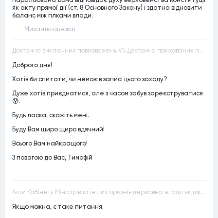
як акту прямої дії (ст. 8 Основного Закону) і здатна відновити
баланс між гілками влади.
Михайло адвокат
Доктрина виключних повноважень VS Доктрина прихованих повноважень
Доброго дня!
Хотів би спитати, чи немає в записі цього заходу?
Дуже хотів приєднатися, але з часом забув зареєструватися
😰.
Будь ласка, скажіть мені.
Буду Вам щиро щиро вдячний!
Всього Вам найкращого!
З повагою до Вас, Тимофій
Акти Кабінету Міністрів та інших органів державної влади як джерела конституційного права
Якщо можна, є таке питання: