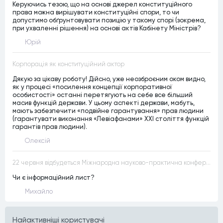
Керуючись тезою, що на основі джерел конституційного
права можна вирішувати конституційні спори, то чи
допустимо обґрунтовувати позицію у такому спорі (зокрема,
при ухваленні рішення) на основі актів Кабінету Міністрів?
Юрій
Корпорація як конституційний актор
Дякую за цікаву роботу! Дійсно, уже неозброєним оком видно,
як у процесі «посилення концепції корпоративної
особистості» останні перетягують на себе все більший
масив функцій держави. У цьому аспекті держави, мабуть,
мають забезпечити «подвійне гарантування» прав людини
(гарантувати виконання «Левіафанами» ХХІ століття функцій
гарантів прав людини).
Олексій
22 червня відбудеться Міжнародна науково-практична конференція “Конституційна демократія в умовах загроз територіальній цілісності та національній безпеці”
Чи є інформаційний лист?
Михайло
Найактивнiшi користувачi