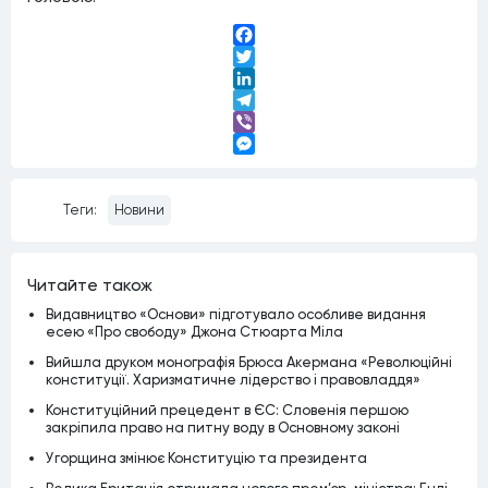
Facebook
Twitter
LinkedIn
Telegram
Viber
Messenger
Теги:
Новини
Читайте також
Видавництво «Основи» підготувало особливе видання
есею «Про свободу» Джона Стюарта Міла
Вийшла друком монографія Брюса Акермана «Революційні
конституції. Харизматичне лідерство і правовладдя»
Конституційний прецедент в ЄС: Словенія першою
закріпила право на питну воду в Основному законі
Угорщина змінює Конституцію та президента
Велика Британія отримала нового прем’єр-міністра: Енді