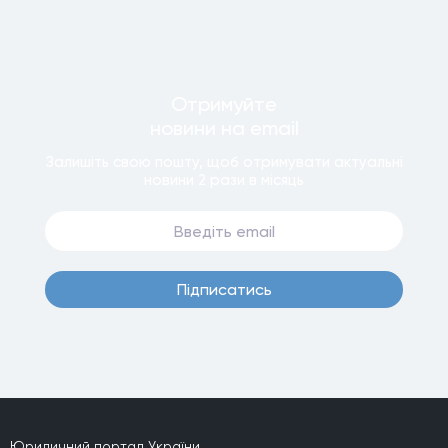
Отримуйте
новини
на email
Залишiть свою пошту, щоб отримувати актуальнi
новини
2 рази
в мiсяць
Пiдписатись
Юридичний портал України