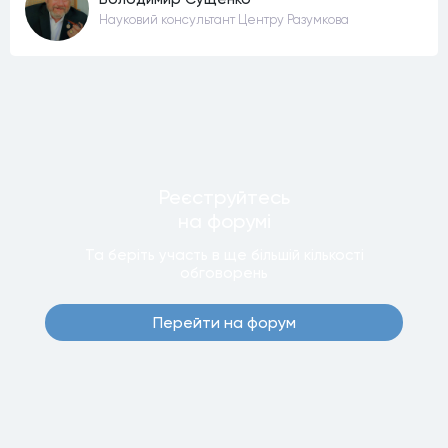
Науковий консультант Центру Разумкова
Реєструйтесь
на форумi
Та беріть участь в ще бiльшiй кiлькостi
обговорень
Перейти на форум