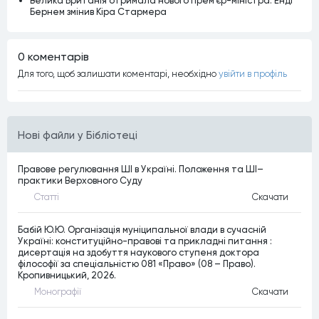
Бернем змінив Кіра Стармера
0 коментарiв
Для того, щоб залишати коментарi, необхiдно
увiйти в профiль
Нові файли у Бібліотеці
Правове регулювання ШІ в Україні. Положення та ШІ–
практики Верховного Суду
Статтi
Скачати
Бабій Ю.Ю. Організація муніципальної влади в сучасній
Україні: конституційно-правові та прикладні питання :
дисертація на здобуття наукового ступеня доктора
філософії за спеціальністю 081 «Право» (08 – Право).
Кропивницький, 2026.
Монографiї
Скачати