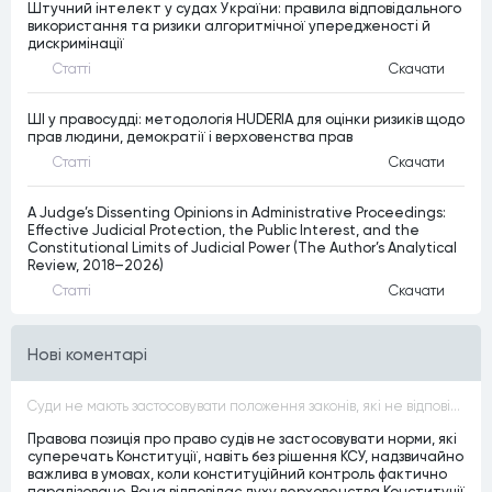
Штучний інтелект у судах України: правила відповідального
використання та ризики алгоритмічної упередженості й
дискримінації
Статтi
Скачати
ШІ у правосудді: методологія HUDERIA для оцінки ризиків щодо
прав людини, демократії і верховенства прав
Статтi
Скачати
A Judge’s Dissenting Opinions in Administrative Proceedings:
Effective Judicial Protection, the Public Interest, and the
Constitutional Limits of Judicial Power (The Author’s Analytical
Review, 2018–2026)
Статтi
Скачати
Нові коментарі
Суди не мають застосовувати положення законів, які не відповідають Конституції, незалежно від того, чи визнавалися вони Конституційним Судом України неконституційними, тобто закони, що суперечать Конституції України не можуть застосовуватися навіть у випадках, коли вони є чинними
Правова позиція про право судів не застосовувати норми, які
суперечать Конституції, навіть без рішення КСУ, надзвичайно
важлива в умовах, коли конституційний контроль фактично
паралізовано. Вона відповідає духу верховенства Конституції