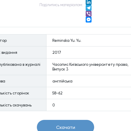
Twitter
Подiлитись матерiалом:
LinkedIn
Telegram
Viber
Messenger
втор
Reminska Yu. Yu.
к видання
2017
ублiкована в журналi
Часопис Київського університету права,
Випуск 3
ова
англійська
лькiсть сторiнок
58-62
лькiсть скачувань
0
Скачати