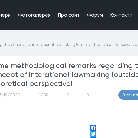
нери
Фотогалерея
Про сайт
Форум
Контакти
 the concept of interational lawmaking (outside theoretical perspective
me methodological remarks regarding 
cept of interational lawmaking (outsid
oretical perspective)
7/10/2020
1058
0
0
В закл
Facebook