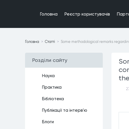
Головна
Реєстр користувачiв
Парт
Головна
Статтi
Some methodological remarks regarding
Роздiли сайту
So
con
Наука
the
Практика
2
Бiблiотека
Публiкацiї та iнтерв'ю
Блоги