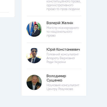
конституційного права,
адміністративного
права та прав людини
Валерій Желнін
Магістр міжнародного
та національного
права
Юрій Констанкевич
Головний консультант
Апарату Верховної
Ради України
Володимир
Сущенко
Науковий консультант
Центру Разумкова