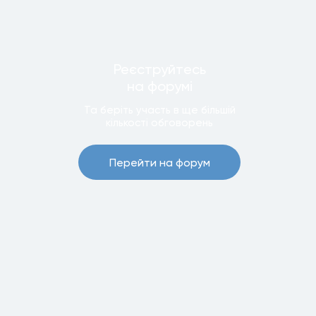
Реєструйтесь
на форумi
Та беріть участь в ще бiльшiй
кiлькостi обговорень
Перейти на форум