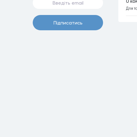
0 ко
Для т
Пiдписатись