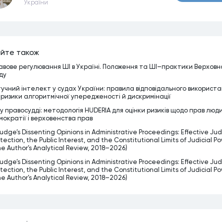
України
йте також
авове регулювання ШІ в Україні. Положення та ШІ–практики Верховн
ду
учний інтелект у судах України: правила відповідального використ
 ризики алгоритмічної упередженості й дискримінації
 у правосудді: методологія HUDERIA для оцінки ризиків щодо прав люд
мократії і верховенства прав
udge’s Dissenting Opinions in Administrative Proceedings: Effective Judi
tection, the Public Interest, and the Constitutional Limits of Judicial P
he Author’s Analytical Review, 2018–2026)
udge’s Dissenting Opinions in Administrative Proceedings: Effective Judi
tection, the Public Interest, and the Constitutional Limits of Judicial P
he Author’s Analytical Review, 2018–2026)