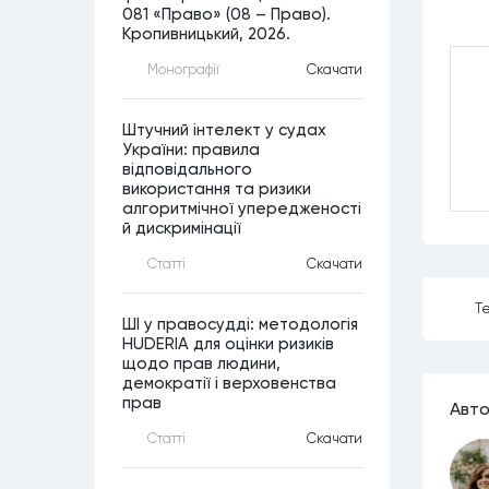
081 «Право» (08 – Право).
Кропивницький, 2026.
Монографiї
Скачати
Штучний інтелект у судах
України: правила
відповідального
використання та ризики
алгоритмічної упередженості
й дискримінації
Статтi
Скачати
Те
ШІ у правосудді: методологія
HUDERIA для оцінки ризиків
щодо прав людини,
демократії і верховенства
прав
Авто
Статтi
Скачати