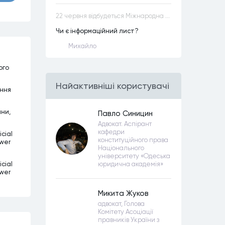
22 червня відбудеться Міжнародна науково-практична конференція “Конституційна демократія в умовах загроз територіальній цілісності та національній безпеці”
Чи є інформаційний лист?
Михайло
ого
Найактивнiшi користувачi
ання
ини,
Павло Синицин
Адвокат. Аспірант
кафедри
cial
конституційного права
ower
Національного
університету «Одеська
cial
юридична академія»
ower
Микита Жуков
адвокат, Голова
Комітету Асоціації
правників України з