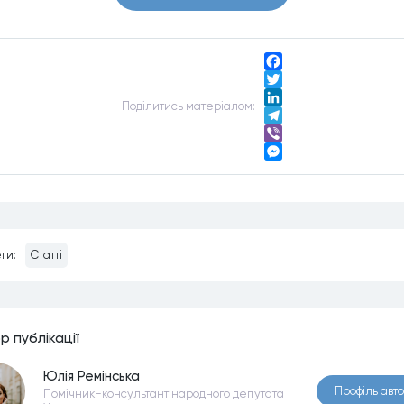
Facebook
Twitter
Подiлитись матерiалом:
LinkedIn
Telegram
Viber
Messenger
ги:
Статті
р публiкацiї
Юлія Ремінська
Профiль авт
Помічник-консультант народного депутата