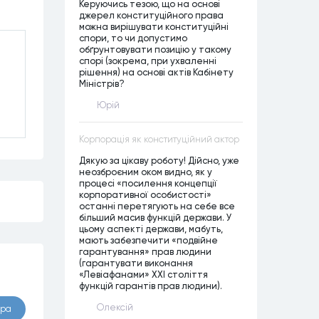
Керуючись тезою, що на основі
джерел конституційного права
можна вирішувати конституційні
спори, то чи допустимо
обґрунтовувати позицію у такому
спорі (зокрема, при ухваленні
рішення) на основі актів Кабінету
Міністрів?
Юрій
Корпорація як конституційний актор
Дякую за цікаву роботу! Дійсно, уже
неозброєним оком видно, як у
процесі «посилення концепції
корпоративної особистості»
останні перетягують на себе все
більший масив функцій держави. У
цьому аспекті держави, мабуть,
мають забезпечити «подвійне
гарантування» прав людини
(гарантувати виконання
«Левіафанами» ХХІ століття
функцій гарантів прав людини).
Олексій
ора