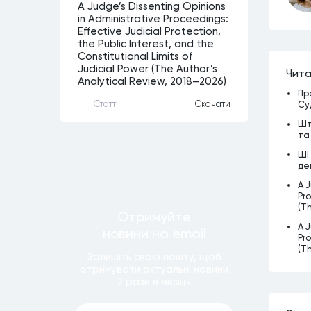
A Judge’s Dissenting Opinions
in Administrative Proceedings:
Effective Judicial Protection,
the Public Interest, and the
Constitutional Limits of
Judicial Power (The Author’s
Чита
Analytical Review, 2018–2026)
Пр
Статтi
Скачати
Су
Шт
та
ШІ
де
A J
Pro
(T
Отримуйте
A J
новини
на email
Pro
(T
Залишiть свою пошту, щоб
отримувати актуальнi новини
2 рази
в мiсяць