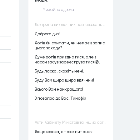
влади.
Михайло адвокат
Доктрина виключних повноважень VS Доктрина прихованих повноважень
Доброго дня!
Хотів би спитати, чи немає в записі
цього заходу?
Дуже хотів приєднатися, але з
часом забув зареєструватися😰.
Будь ласка, скажіть мені.
Буду Вам щиро щиро вдячний!
Всього Вам найкращого!
З повагою до Вас, Тимофій
Акти Кабінету Міністрів та інших органів державної влади як джерела конституційного права
Якщо можна, є таке питання: