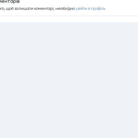
ментарiв
ого, щоб залишати коментарi, необхiдно
увiйти в профiль