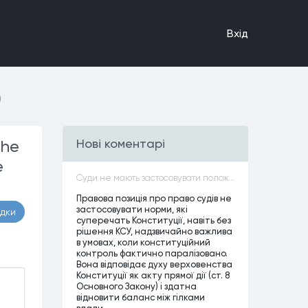
Вхiд
)
the
Нові коментарі
e
Суди не мають застосовувати положення законів, які не відповідають Конституції, незалежно від того, чи визнавалися вони Конституційним Судом України неконституційними, тобто закони, що суперечать Конституції України не можуть застосовуватися навіть у випадках, коли вони є чинними
Правова позиція про право судів не
застосовувати норми, які
адки
суперечать Конституції, навіть без
рішення КСУ, надзвичайно важлива
в умовах, коли конституційний
контроль фактично паралізовано.
Вона відповідає духу верховенства
Конституції як акту прямої дії (ст. 8
Основного Закону) і здатна
відновити баланс між гілками