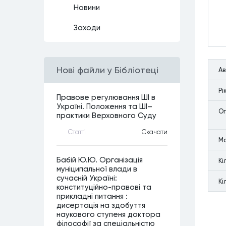
Новини
Заходи
Нові файли у Бібліотеці
А
Рi
Правове регулювання ШІ в
Україні. Положення та ШІ–
Оп
практики Верховного Суду
Статтi
Скачати
М
Бабій Ю.Ю. Організація
Кi
муніципальної влади в
сучасній Україні:
Кi
конституційно-правові та
прикладні питання :
дисертація на здобуття
наукового ступеня доктора
філософії за спеціальністю