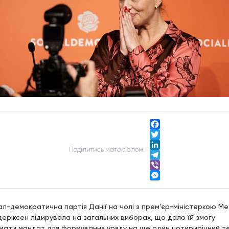
Facebook
Twitter
Подiлитись матерiалом:
LinkedIn
Telegram
Viber
Messenger
ал-демократична партія Данії на чолі з прем’єр-міністеркою М
еріксен лідирувала на загальних виборах, що дало їй змогу
мати мандат для формування уряду на ще один чотирирічний те