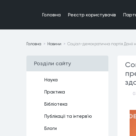
Головна
Реєстр користувачiв
Парт
Головна
Новини
Соціал-демократична партія Данії н
Роздiли сайту
Со
пр
Наука
зд
Практика
0
Бiблiотека
Публiкацiї та iнтерв'ю
Блоги