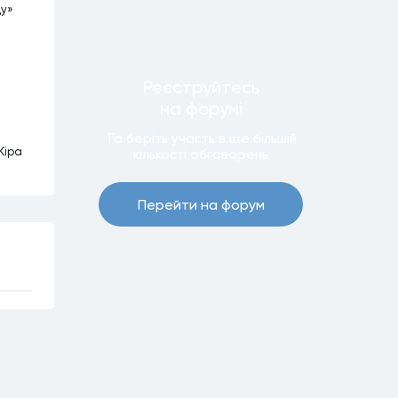
ду»
Реєструйтесь
на форумi
Та беріть участь в ще бiльшiй
Кіра
кiлькостi обговорень
Перейти на форум