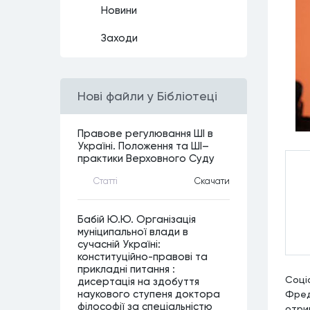
Новини
Заходи
Нові файли у Бібліотеці
Правове регулювання ШІ в
Україні. Положення та ШІ–
практики Верховного Суду
Статтi
Скачати
Бабій Ю.Ю. Організація
муніципальної влади в
сучасній Україні:
конституційно-правові та
прикладні питання :
Соці
дисертація на здобуття
наукового ступеня доктора
Фред
філософії за спеціальністю
отри