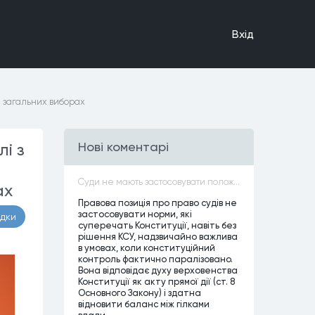
Вхiд
а загальних виборах
і з
Нові коментарі
н
Суди не мають застосовувати положення законів, які не відповідають Конституції, незалежно від того, чи визнавалися вони Конституційним Судом України неконституційними, тобто закони, що суперечать Конституції України не можуть застосовуватися навіть у випадках, коли вони є чинними
ах
Правова позиція про право судів не
застосовувати норми, які
адки
суперечать Конституції, навіть без
рішення КСУ, надзвичайно важлива
в умовах, коли конституційний
контроль фактично паралізовано.
Вона відповідає духу верховенства
Конституції як акту прямої дії (ст. 8
Основного Закону) і здатна
відновити баланс між гілками