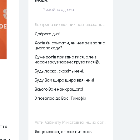
влади.
Михайло адвокат
Доктрина виключних повноважень VS Доктрина прихованих повноважень
Доброго дня!
Хотів би спитати, чи немає в записі
цього заходу?
Дуже хотів приєднатися, але з
часом забув зареєструватися😰.
Будь ласка, скажіть мені.
Буду Вам щиро щиро вдячний!
Всього Вам найкращого!
З повагою до Вас, Тимофій
Акти Кабінету Міністрів та інших органів державної влади як джерела конституційного права
етте
Якщо можна, є таке питання:
рмін.