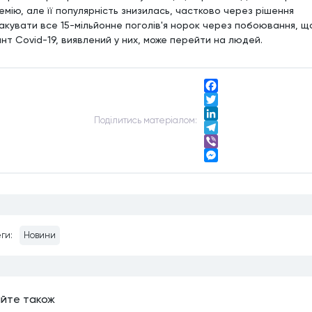
емію, але її популярність знизилась, частково через рішення
акувати все 15-мільйонне поголів'я норок через побоювання, щ
ант Covid-19, виявлений у них, може перейти на людей.
Facebook
Twitter
Подiлитись матерiалом:
LinkedIn
Telegram
Viber
Messenger
ги:
Новини
йте також