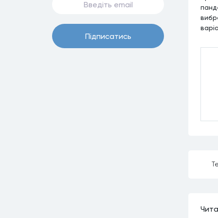
панд
вибр
варі
Пiдписатись
Те
Чита