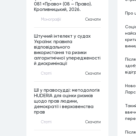
081 «Право» (08 – Право).
Кропивницький, 2026.
Про 
Монографiї
Скачати
Соці
найс
Штучний інтелект у судах
крит
України: правила
винищ
відповідального
використання та ризики
алгоритмічної упередженості
Післ
й дискримінації
здобу
віді
Статтi
Скачати
Ново
ШІ у правосудді: методологія
Ларс
HUDERIA для оцінки ризиків
щодо прав людини,
Таки
демократії і верховенства
ввече
прав
пере
Статтi
Скачати
Післ