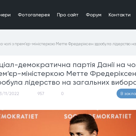
нери
Фотогалерея
Про сайт
Форум
Контакти
а чолі з прем’єр-міністеркою Метте Фредеріксен здообула лідерство н
ціал-демократична партія Данії на чол
ем’єр-міністеркою Метте Фредеріксе
ообула лідерство на загальних вибор
3/11/2022
957
0
В закл