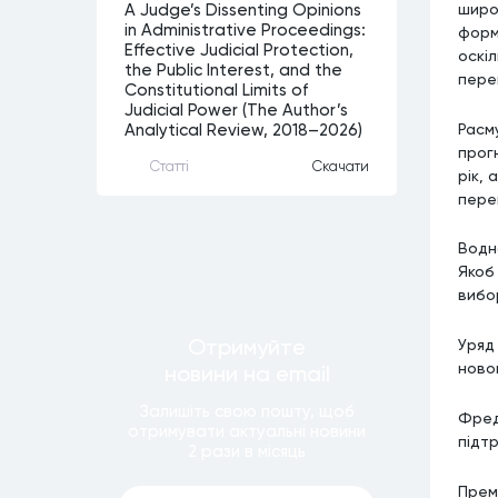
широ
A Judge’s Dissenting Opinions
in Administrative Proceedings:
форм
Effective Judicial Protection,
оскі
the Public Interest, and the
перев
Constitutional Limits of
Judicial Power (The Author’s
Расм
Analytical Review, 2018–2026)
прог
Статтi
Скачати
рік, 
пере
Водно
Якоб
вибор
Отримуйте
Уряд
новог
новини
на email
Залишiть свою пошту, щоб
Фред
отримувати актуальнi новини
підтр
2 рази
в мiсяць
Прем