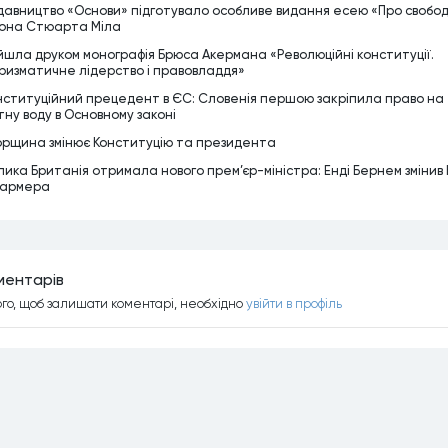
давництво «Основи» підготувало особливе видання есею «Про свобо
она Стюарта Міла
йшла друком монографія Брюса Акермана «Революційні конституції.
ризматичне лідерство і правовладдя»
нституційний прецедент в ЄС: Словенія першою закріпила право на
тну воду в Основному законі
орщина змінює Конституцію та президента
лика Британія отримала нового прем’єр-міністра: Енді Бернем змінив 
армера
ментарiв
ого, щоб залишати коментарi, необхiдно
увiйти в профiль