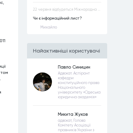
с,
22 червня відбудеться Міжнародна науково-практична конференція “Конституційна демократія в умовах загроз територіальній цілісності та національній безпеці”
ь
Чи є інформаційний лист?
Михайло
011
Найактивнiшi користувачi
ції
Павло Синицин
атом
Адвокат. Аспірант
кафедри
.
конституційного права
Національного
я
університету «Одеська
юридична академія»
Микита Жуков
адвокат, Голова
Комітету Асоціації
правників України з