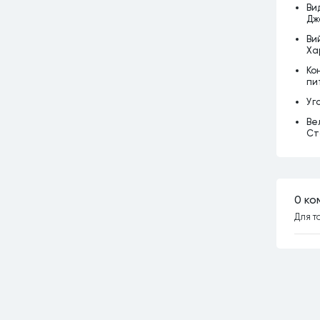
Ви
Дж
Ви
Ха
Ко
пи
Уг
Ве
Ст
0 ко
Для т