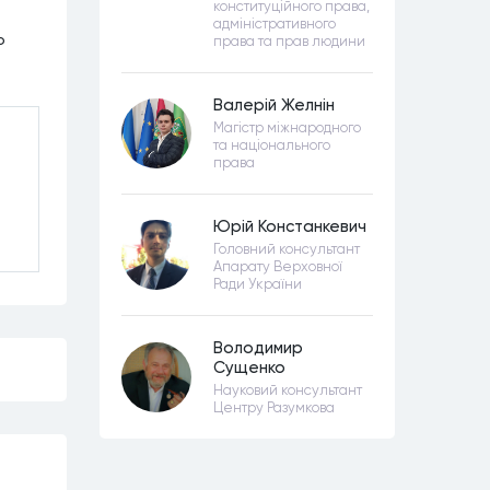
конституційного права,
адміністративного
о
права та прав людини
Валерій Желнін
Магістр міжнародного
та національного
права
Юрій Констанкевич
Головний консультант
Апарату Верховної
Ради України
Володимир
Сущенко
Науковий консультант
Центру Разумкова