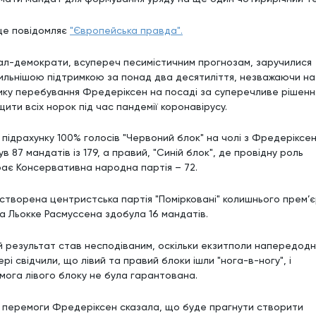
це повідомляє
"Європейська правда".
ал-демократи, всупереч песимістичним прогнозам, заручилися
ильнішою підтримкою за понад два десятиліття, незважаючи на
ику перебування Фредеріксен на посаді за суперечливе рішенн
ити всіх норок під час пандемії коронавірусу.
я підрахунку 100% голосів "Червоний блок" на чолі з Фредеріксе
в 87 мандатів із 179, а правий, "Синій блок", де провідну роль
грає Консервативна народна партія – 72.
створена центристська партія "Помірковані" колишнього прем’
а Льокке Расмуссена здобула 16 мандатів.
й результат став несподіваним, оскільки екзитполи напередодн
рі свідчили, що лівий та правий блоки ішли "нога-в-ногу", і
мога лівого блоку не була гарантована.
я перемоги Фредеріксен сказала, що буде прагнути створити