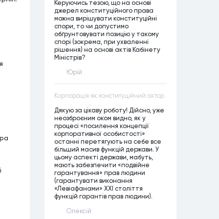
Керуючись тезою, що на основі
джерел конституційного права
можна вирішувати конституційні
спори, то чи допустимо
обґрунтовувати позицію у такому
спорі (зокрема, при ухваленні
рішення) на основі актів Кабінету
Міністрів?
я
Юрій
н
Корпорація як конституційний актор
Дякую за цікаву роботу! Дійсно, уже
неозброєним оком видно, як у
процесі «посилення концепції
корпоративної особистості»
єра
останні перетягують на себе все
більший масив функцій держави. У
цьому аспекті держави, мабуть,
мають забезпечити «подвійне
і
гарантування» прав людини
(гарантувати виконання
«Левіафанами» ХХІ століття
функцій гарантів прав людини).
Олексій