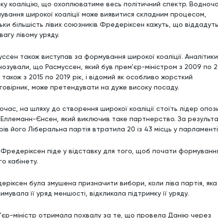
ку коаліцію, що охоплюватиме весь політичний спектр. Водноча
ування широкої коаліції може виявитися складним процесом,
льки більшість лівих союзників Фредеріксен кажуть, що віддадут
агу лівому уряду.
уссен також виступав за формування широкої коаліції. Аналітики
нозували, що Расмуссен, який був прем'єр-міністром з 2009 по 2
а також з 2015 по 2019 рік, і відомий як особливо жорсткий
говірник, може претендувати на дуже високу посаду.
час, на шляху до створення широкої коаліції стоїть лідер опози
 Еллеманн-Єнсен, який виключив таке партнерство. За результ
ів його Ліберальна партія втратила 20 із 43 місць у парламенті
 Фредеріксен піде у відставку для того, щоб почати формуванн
о кабінету.
еріксен була змушена призначити вибори, коли ліва партія, яка
имувала її уряд меншості, відкликала підтримку її уряду.
'єр-міністр отримала похвалу за те, що провела Данію через