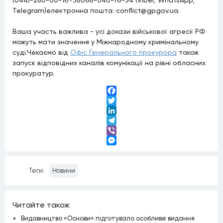
Telegram)електронна пошта: conflict@gp.gov.ua.
Ваша участь важлива - усі докази військової агресії РФ
можуть мати значення у Міжнародному кримінальному
суді.Чекаємо від
Офіс Генерального прокурора
також
запуск відповідних каналів комунікації на рівні обласних
прокуратур.
Facebook
Twitter
LinkedIn
Telegram
Viber
Messenger
Теги:
Новини
Читайте також
Видавництво «Основи» підготувало особливе видання