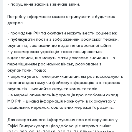
- порушення законів і звичаїв війни.
Потрібну інформацію можна отримувати з будь-яких
джерел:
- громадяни РФ та окупанти можуть вести соцмережі
- публікувати пости з зображенням російської техніки,
окупантів, закликами до ведення агресивної війни;
- у соцмережах українців також поширюються
відеозаписи, що можуть мати доказове значення - з
переміщенням російських військ, розмовами з
окупантами, тощо;
- окрема увага телеграм-каналам, які розповсюджують
пропагандистську чи фейкову інформацію в інтересах
окупантів - вивчайте акаунти коментаторів.
- в мережі опинилась інформація про особовий склад
МО РФ - цікава інформація може бути в їх акаунтах у
соціальних мережах, соціальних мережаї їх родичів.
Для оперативного інформування про всі порушення у
Офісі Генпрокурора цілодобово діє «гаряча лінія»:
(044)-280-00-16+38068-040-76-34 (Viber, WhatsApp,