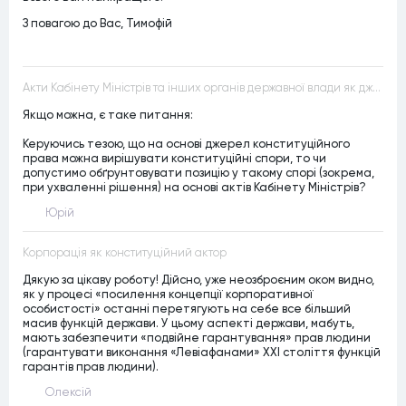
З повагою до Вас, Тимофій
Акти Кабінету Міністрів та інших органів державної влади як джерела конституційного права
Якщо можна, є таке питання:
Керуючись тезою, що на основі джерел конституційного
права можна вирішувати конституційні спори, то чи
допустимо обґрунтовувати позицію у такому спорі (зокрема,
при ухваленні рішення) на основі актів Кабінету Міністрів?
Юрій
Корпорація як конституційний актор
Дякую за цікаву роботу! Дійсно, уже неозброєним оком видно,
як у процесі «посилення концепції корпоративної
особистості» останні перетягують на себе все більший
масив функцій держави. У цьому аспекті держави, мабуть,
мають забезпечити «подвійне гарантування» прав людини
(гарантувати виконання «Левіафанами» ХХІ століття функцій
гарантів прав людини).
Олексій