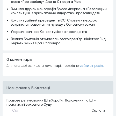
есею «Про свободу» Джона Стюарта Міла
Вийшла друком монографія Брюса Акермана «Революційні
конституції. Харизматичне лідерство і правовладдя»
Конституційний прецедент в ЄС: Словенія першою
закріпила право на питну воду в Основному законі
Угорщина змінює Конституцію та президента
Велика Британія отримала нового прем’єр-міністра: Енді
Бернем змінив Кіра Стармера
0 коментарiв
Для того, щоб залишати коментарi, необхiдно
увiйти в профiль
Нові файли у Бібліотеці
Правове регулювання ШІ в Україні. Положення та ШІ–
практики Верховного Суду
Статтi
Скачати