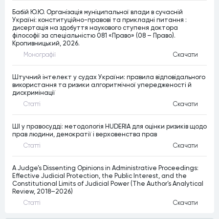
Бабій Ю.Ю. Організація муніципальної влади в сучасній
Україні: конституційно-правові та прикладні питання :
дисертація на здобуття наукового ступеня доктора
філософії за спеціальністю 081 «Право» (08 – Право).
Кропивницький, 2026.
Монографiї
Скачати
Штучний інтелект у судах України: правила відповідального
використання та ризики алгоритмічної упередженості й
дискримінації
Статтi
Скачати
ШІ у правосудді: методологія HUDERIA для оцінки ризиків щодо
прав людини, демократії і верховенства прав
Статтi
Скачати
A Judge’s Dissenting Opinions in Administrative Proceedings:
Effective Judicial Protection, the Public Interest, and the
Constitutional Limits of Judicial Power (The Author’s Analytical
Review, 2018–2026)
Статтi
Скачати