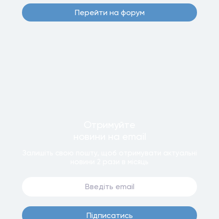
Перейти на форум
Отримуйте
новини
на email
Залишiть свою пошту, щоб отримувати актуальнi
новини
2 рази
в мiсяць
Пiдписатись