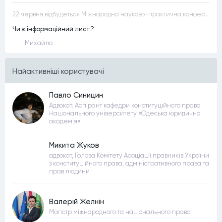
22 червня відбудеться Міжнародна науково-практична конференція “Конституційна демократія в умовах загроз територіальній цілісності та національній безпеці”
Чи є інформаційний лист?
Михайло
Найактивнiшi користувачi
Павло Синицин
Адвокат. Аспірант кафедри конституційного права
Національного університету «Одеська юридична
академія»
Микита Жуков
адвокат, Голова Комітету Асоціації правників України
з конституційного права, адміністративного права та
прав людини
Валерій Желнін
Магістр міжнародного та національного права