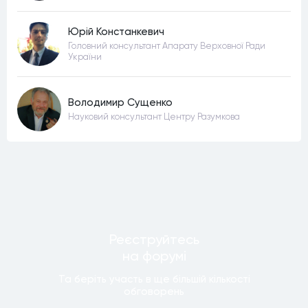
Юрій Констанкевич
Головний консультант Апарату Верховної Ради
України
Володимир Сущенко
Науковий консультант Центру Разумкова
Реєструйтесь
на форумi
Та беріть участь в ще бiльшiй кiлькостi
обговорень