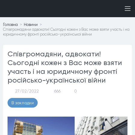
Головна
Новини
Співгромадяни адвокати! Сьогодні кожен з Вас може взяти участь і на
юридичному фронті російсько-української війни
Співгромадяни, адвокати!
Сьогодні кожен з Вас може взяти
участь і на юридичному фронті
російсько-української війни
27/02/2022
666
0
В закладки