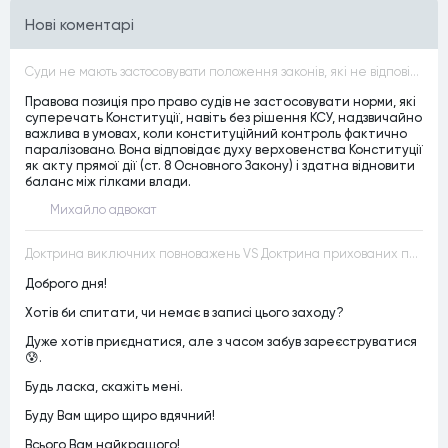
Нові коментарі
Суди не мають застосовувати положення законів, які не відповідають Конституції, незалежно від того, чи визнавалися вони Конституційним Судом України неконституційними, тобто закони, що суперечать Конституції України не можуть застосовуватися навіть у випадках, коли вони є чинними
Правова позиція про право судів не застосовувати норми, які
суперечать Конституції, навіть без рішення КСУ, надзвичайно
важлива в умовах, коли конституційний контроль фактично
паралізовано. Вона відповідає духу верховенства Конституції
як акту прямої дії (ст. 8 Основного Закону) і здатна відновити
баланс між гілками влади.
Михайло адвокат
Доктрина виключних повноважень VS Доктрина прихованих повноважень
Доброго дня!
Хотів би спитати, чи немає в записі цього заходу?
Дуже хотів приєднатися, але з часом забув зареєструватися
😰.
Будь ласка, скажіть мені.
Буду Вам щиро щиро вдячний!
Всього Вам найкращого!