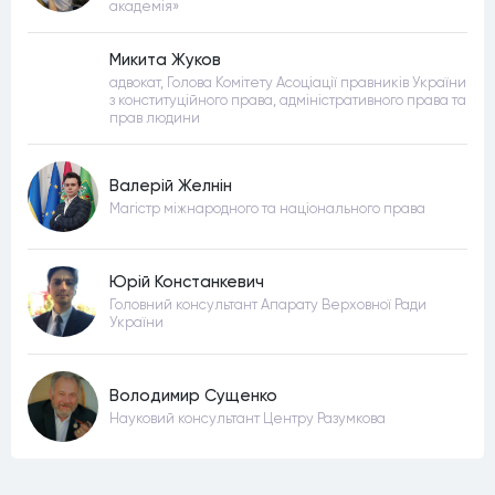
академія»
Микита Жуков
адвокат, Голова Комітету Асоціації правників України
з конституційного права, адміністративного права та
прав людини
Валерій Желнін
Магістр міжнародного та національного права
Юрій Констанкевич
Головний консультант Апарату Верховної Ради
України
Володимир Сущенко
Науковий консультант Центру Разумкова