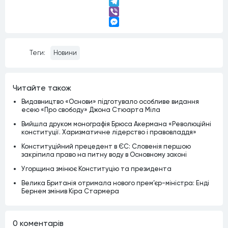
LinkedIn
Telegram
Viber
Messenger
Теги:
Новини
Читайте також
Видавництво «Основи» підготувало особливе видання
есею «Про свободу» Джона Стюарта Міла
Вийшла друком монографія Брюса Акермана «Революційні
конституції. Харизматичне лідерство і правовладдя»
Конституційний прецедент в ЄС: Словенія першою
закріпила право на питну воду в Основному законі
Угорщина змінює Конституцію та президента
Велика Британія отримала нового прем’єр-міністра: Енді
Бернем змінив Кіра Стармера
0 коментарiв