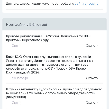
Для того, щоб залишати коментарi, необхiдно
увiйти в профiль
Нові файли у Бібліотеці
Правове регулювання ШІ в Україні. Положення та ШІ–
практики Верховного Суду
Статтi
Скачати
Бабій Ю.Ю. Організація муніципальної влади в сучасній
Україні: конституційно-правові та прикладні питання :
дисертація на здобуття наукового ступеня доктора
філософії за спеціальністю 081 «Право» (08 – Право).
Кропивницький, 2026.
Монографiї
Скачати
Штучний інтелект у судах України: правила відповідального
використання та ризики алгоритмічної упередженості й
дискримінації
Статтi
Скачати