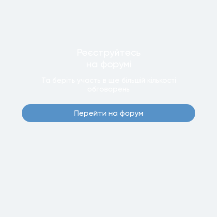
Реєструйтесь
на форумi
Та беріть участь в ще бiльшiй кiлькостi
обговорень
Перейти на форум