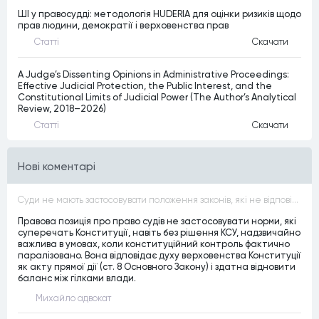
ШІ у правосудді: методологія HUDERIA для оцінки ризиків щодо
прав людини, демократії і верховенства прав
Статтi
Скачати
A Judge’s Dissenting Opinions in Administrative Proceedings:
Effective Judicial Protection, the Public Interest, and the
Constitutional Limits of Judicial Power (The Author’s Analytical
Review, 2018–2026)
Статтi
Скачати
Нові коментарі
Суди не мають застосовувати положення законів, які не відповідають Конституції, незалежно від того, чи визнавалися вони Конституційним Судом України неконституційними, тобто закони, що суперечать Конституції України не можуть застосовуватися навіть у випадках, коли вони є чинними
Правова позиція про право судів не застосовувати норми, які
суперечать Конституції, навіть без рішення КСУ, надзвичайно
важлива в умовах, коли конституційний контроль фактично
паралізовано. Вона відповідає духу верховенства Конституції
як акту прямої дії (ст. 8 Основного Закону) і здатна відновити
баланс між гілками влади.
Михайло адвокат