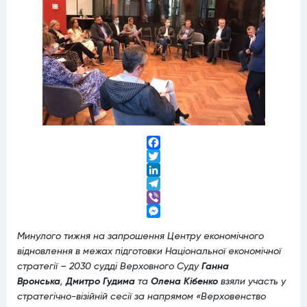
Facebook
Twitter
LinkedIn
Telegram
Viber
Messenger
Минулого тижня на запрошення Центру економічного
відновлення в межах підготовки Національної економічної
стратегії – 2030 судді Верховного Суду
Ганна
Вронська
,
Дмитро Гудима
та
Олена Кібенко
взяли участь у
стратегічно-візійній сесії за напрямом «Верховенство