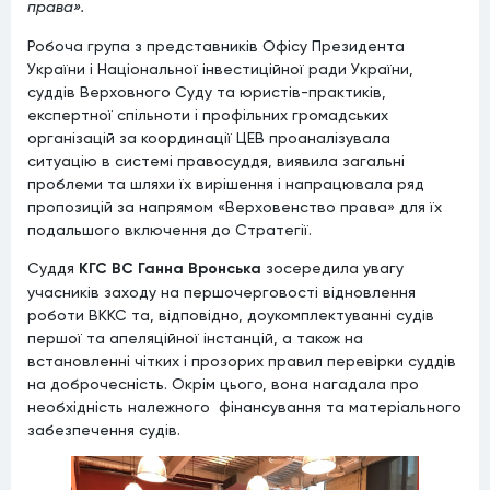
права».
Робоча група з представників Офісу Президента
України і Національної інвестиційної ради України,
суддів Верховного Суду та юристів-практиків,
експертної спільноти і профільних громадських
організацій за координації ЦЕВ проаналізувала
ситуацію в системі правосуддя, виявила загальні
проблеми та шляхи їх вирішення і напрацювала ряд
пропозицій за напрямом «Верховенство права» для їх
подальшого включення до Стратегії.
Суддя
КГС ВС
Ганна Вронська
зосередила увагу
учасників заходу на першочерговості відновлення
роботи ВККС та, відповідно, доукомплектуванні судів
першої та апеляційної інстанцій, а також на
встановленні чітких і прозорих правил перевірки суддів
на доброчесність. Окрім цього, вона нагадала про
необхідність належного фінансування та матеріального
забезпечення судів.