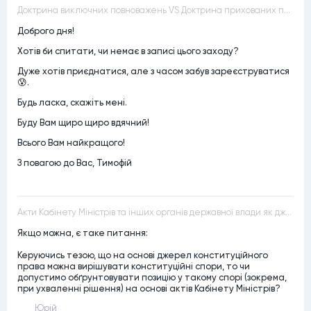
Доктрина виключних повноважень VS Доктрина прихованих повноважень
Доброго дня!
Хотів би спитати, чи немає в записі цього заходу?
Дуже хотів приєднатися, але з часом забув зареєструватися
😰.
Будь ласка, скажіть мені.
Буду Вам щиро щиро вдячний!
Всього Вам найкращого!
З повагою до Вас, Тимофій
Акти Кабінету Міністрів та інших органів державної влади як джерела конституційного права
Якщо можна, є таке питання:
Керуючись тезою, що на основі джерел конституційного
права можна вирішувати конституційні спори, то чи
допустимо обґрунтовувати позицію у такому спорі (зокрема,
при ухваленні рішення) на основі актів Кабінету Міністрів?
Юрій