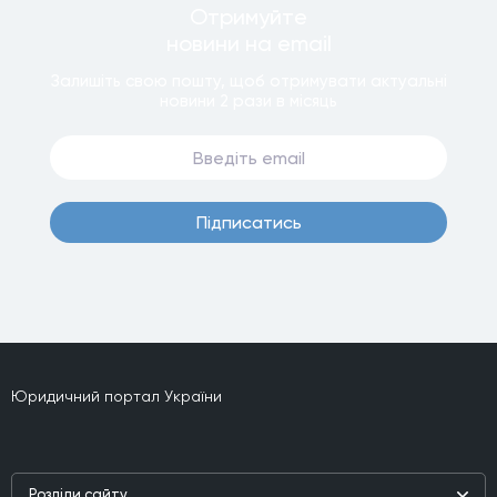
Отримуйте
новини
на email
Залишiть свою пошту, щоб отримувати актуальнi
новини
2 рази
в мiсяць
Пiдписатись
Юридичний портал України
Роздiли сайту