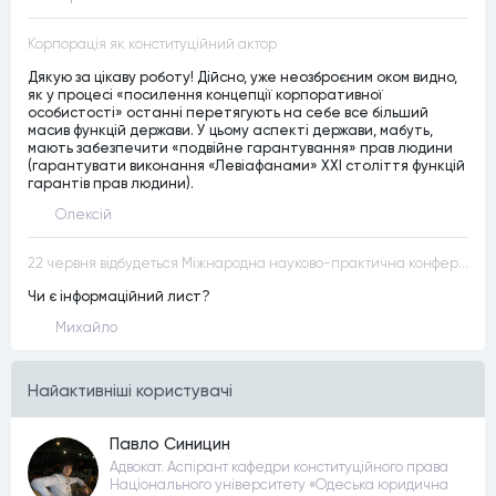
Корпорація як конституційний актор
Дякую за цікаву роботу! Дійсно, уже неозброєним оком видно,
як у процесі «посилення концепції корпоративної
особистості» останні перетягують на себе все більший
масив функцій держави. У цьому аспекті держави, мабуть,
мають забезпечити «подвійне гарантування» прав людини
(гарантувати виконання «Левіафанами» ХХІ століття функцій
гарантів прав людини).
Олексій
22 червня відбудеться Міжнародна науково-практична конференція “Конституційна демократія в умовах загроз територіальній цілісності та національній безпеці”
Чи є інформаційний лист?
Михайло
Найактивнiшi користувачi
Павло Синицин
Адвокат. Аспірант кафедри конституційного права
Національного університету «Одеська юридична