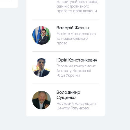
конституційного права,
адміністративного
права та прав людини
Валерій Желнін
Магістр міжнародного
та національного
права
Юрій Констанкевич
Головний консультант
Апарату Верховної
Ради України
Володимир
Сущенко
Науковий консультант
Центру Разумкова