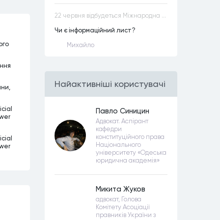
22 червня відбудеться Міжнародна науково-практична конференція “Конституційна демократія в умовах загроз територіальній цілісності та національній безпеці”
Чи є інформаційний лист?
ого
Михайло
ання
Найактивнiшi користувачi
ини,
cial
Павло Синицин
ower
Адвокат. Аспірант
кафедри
конституційного права
cial
Національного
ower
університету «Одеська
юридична академія»
Микита Жуков
адвокат, Голова
Комітету Асоціації
правників України з