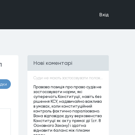
Вхiд
п
Нові коментарі
Суди не мають застосовувати положення законів, які не відповідають Конституції, незалежно від того, чи визнавалися вони Конституційним Судом України неконституційними, тобто закони, що суперечать Конституції України не можуть застосовуватися навіть у випадках, коли вони є чинними
адки
Правова позиція про право судів не
застосовувати норми, які
суперечать Конституції, навіть без
рішення КСУ, надзвичайно важлива
в умовах, коли конституційний
контроль фактично паралізовано.
Вона відповідає духу верховенства
Конституції як акту прямої дії (ст. 8
Основного Закону) і здатна
відновити баланс між гілками