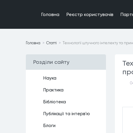
Головна
Реєстр користувачiв
Парт
Головна
Статтi
Технології штучного інтелекту та при
Роздiли сайту
Те
пр
Наука
0
Практика
Бiблiотека
Публiкацiї та iнтерв'ю
Блоги