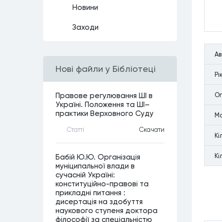
Новини
Заходи
А
Нові файли у Бібліотеці
Рi
Оп
Правове регулювання ШІ в
Україні. Положення та ШІ–
практики Верховного Суду
М
Статтi
Скачати
Кi
Кi
Бабій Ю.Ю. Організація
муніципальної влади в
сучасній Україні:
конституційно-правові та
прикладні питання :
дисертація на здобуття
наукового ступеня доктора
філософії за спеціальністю