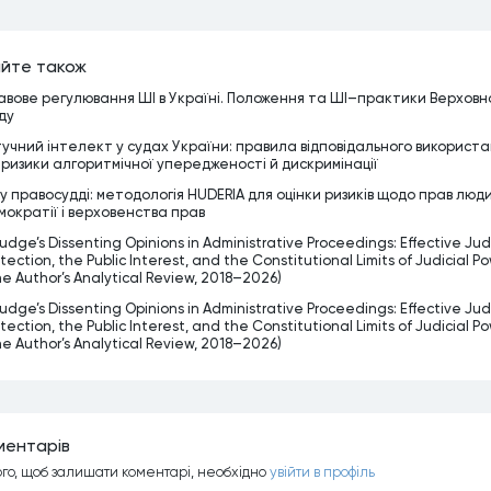
йте також
авове регулювання ШІ в Україні. Положення та ШІ–практики Верховн
ду
учний інтелект у судах України: правила відповідального використ
 ризики алгоритмічної упередженості й дискримінації
 у правосудді: методологія HUDERIA для оцінки ризиків щодо прав люд
мократії і верховенства прав
udge’s Dissenting Opinions in Administrative Proceedings: Effective Judi
tection, the Public Interest, and the Constitutional Limits of Judicial P
he Author’s Analytical Review, 2018–2026)
udge’s Dissenting Opinions in Administrative Proceedings: Effective Judi
tection, the Public Interest, and the Constitutional Limits of Judicial P
he Author’s Analytical Review, 2018–2026)
ментарiв
ого, щоб залишати коментарi, необхiдно
увiйти в профiль