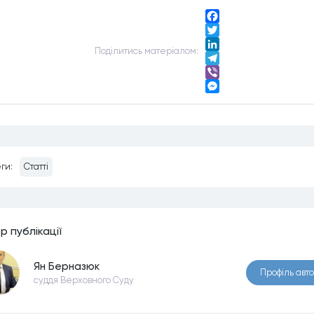
Facebook
Twitter
Подiлитись матерiалом:
LinkedIn
Telegram
Viber
Messenger
ги:
Статті
р публiкацiї
Ян Берназюк
Профiль авт
суддя Верховного Суду