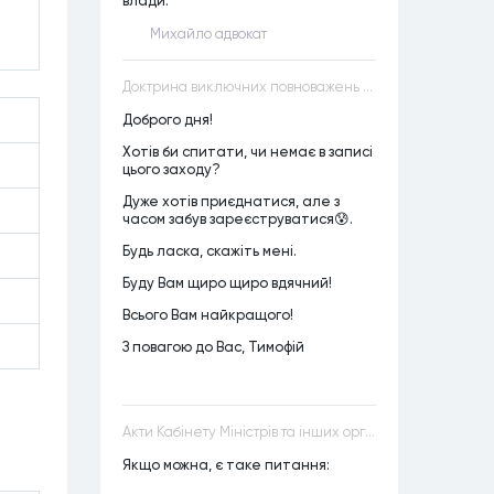
влади.
Михайло адвокат
Доктрина виключних повноважень VS Доктрина прихованих повноважень
Доброго дня!
Хотів би спитати, чи немає в записі
цього заходу?
Дуже хотів приєднатися, але з
часом забув зареєструватися😰.
Будь ласка, скажіть мені.
Буду Вам щиро щиро вдячний!
Всього Вам найкращого!
З повагою до Вас, Тимофій
Акти Кабінету Міністрів та інших органів державної влади як джерела конституційного права
Якщо можна, є таке питання: