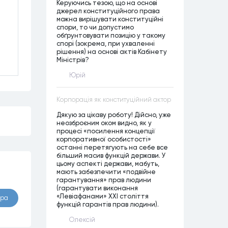
Керуючись тезою, що на основі
джерел конституційного права
можна вирішувати конституційні
спори, то чи допустимо
обґрунтовувати позицію у такому
спорі (зокрема, при ухваленні
рішення) на основі актів Кабінету
Міністрів?
Юрій
Корпорація як конституційний актор
Дякую за цікаву роботу! Дійсно, уже
неозброєним оком видно, як у
процесі «посилення концепції
корпоративної особистості»
останні перетягують на себе все
більший масив функцій держави. У
цьому аспекті держави, мабуть,
мають забезпечити «подвійне
гарантування» прав людини
(гарантувати виконання
«Левіафанами» ХХІ століття
ора
функцій гарантів прав людини).
Олексій