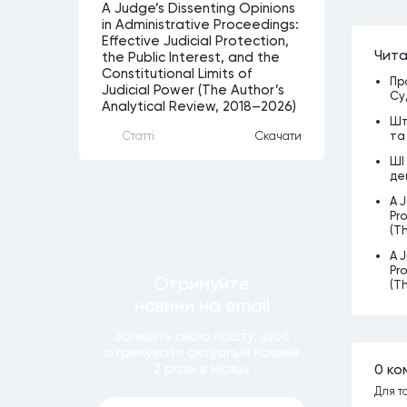
A Judge’s Dissenting Opinions
in Administrative Proceedings:
Effective Judicial Protection,
Чита
the Public Interest, and the
Constitutional Limits of
Пр
Judicial Power (The Author’s
Су
Analytical Review, 2018–2026)
Шт
та
Статтi
Скачати
ШІ
де
A J
Pro
(T
A J
Pro
Отримуйте
(T
новини
на email
Залишiть свою пошту, щоб
отримувати актуальнi новини
2 рази
в мiсяць
0 ко
Для т