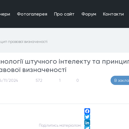
нери
Фотогалерея
Про сайт
Форум
Контакти
нцип правової визначеності
хнології штучного інтелекту та принци
авової визначеності
4/11/2024
572
1
0
В закл
Facebook
Twitter
Подiлитись матерiалом:
LinkedIn