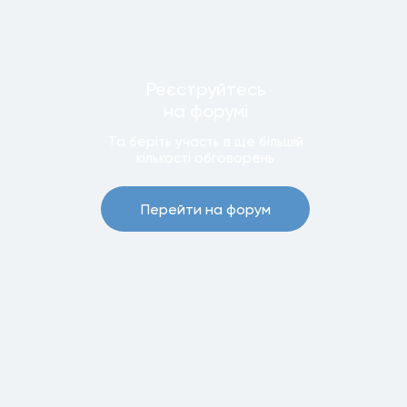
Реєструйтесь
на форумi
Та беріть участь в ще бiльшiй
кiлькостi обговорень
Перейти на форум