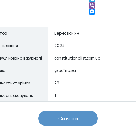
Telegram
Viber
Messenger
втор
Берназюк Ян
к видання
2024
ублiкована в журналi
constitutionalist.com.ua
ова
українська
лькiсть сторiнок
29
лькiсть скачувань
1
Скачати