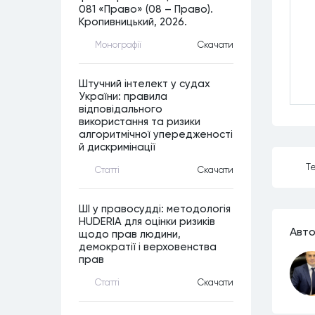
081 «Право» (08 – Право).
Кропивницький, 2026.
Монографiї
Скачати
Штучний інтелект у судах
України: правила
відповідального
використання та ризики
алгоритмічної упередженості
й дискримінації
Те
Статтi
Скачати
ШІ у правосудді: методологія
HUDERIA для оцінки ризиків
Авто
щодо прав людини,
демократії і верховенства
прав
Статтi
Скачати