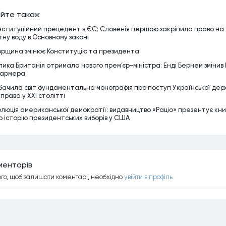
йте також
нституційний прецедент в ЄС: Словенія першою закріпила право на
тну воду в Основному законі
орщина змінює Конституцію та президента
лика Британія отримала нового прем’єр-міністра: Енді Бернем змінив 
армера
бачила світ фундаментальна монографія про поступ Української дер
 права у XXI столітті
олюція американської демократії: видавництво «Раціо» презентує кни
о історію президентських виборів у США
ментарiв
ого, щоб залишати коментарi, необхiдно
увiйти в профiль