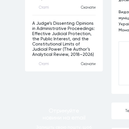
Статтi
Скачати
Видан
муні
A Judge’s Dissenting Opinions
Украї
in Administrative Proceedings:
Моно
Effective Judicial Protection,
the Public Interest, and the
Constitutional Limits of
Judicial Power (The Author’s
Analytical Review, 2018–2026)
Статтi
Скачати
Отримуйте
Те
новини
на email
Залишiть свою пошту, щоб