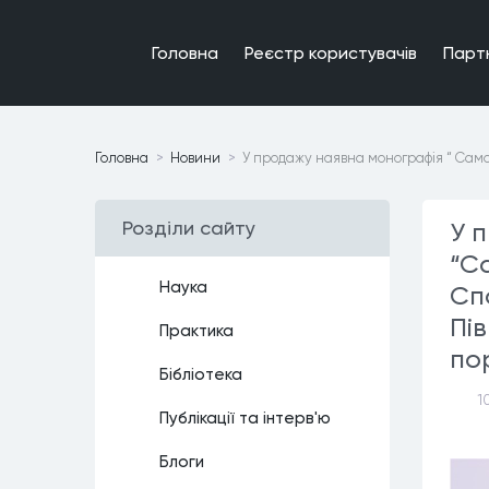
Головна
Реєстр користувачiв
Парт
Головна
Новини
У продажу наявна монографія “ Самов
Роздiли сайту
У 
“С
Наука
Сп
Пів
Практика
по
Бiблiотека
1
Публiкацiї та iнтерв'ю
Блоги