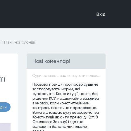
Вхiд
 Північної Ірландії:
Нові коментарі
Суди не мають застосовувати положення законів, які не відповідають Конституції, незалежно від того, чи визнавалися вони Конституційним Судом України неконституційними, тобто закони, що суперечать Конституції України не можуть застосовуватися навіть у випадках, коли вони є чинними
 і
Правова позиція про право судів не
застосовувати норми, які
суперечать Конституції, навіть без
рішення КСУ, надзвичайно важлива
в умовах, коли конституційний
адки
контроль фактично паралізовано.
Вона відповідає духу верховенства
Конституції як акту прямої дії (ст. 8
Основного Закону) і здатна
відновити баланс між гілками