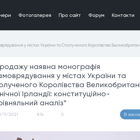
нери
Фотогалерея
Про сайт
Форум
Контакти
рядування у містах України та Сполученого Королівства Великобританії і
продажу наявна монографія
амоврядування у містах України та
олученого Королівства Великобританії
нічної Ірландії: конституційно-
рівняльний аналіз”
0/11/2021
814
0
В закл