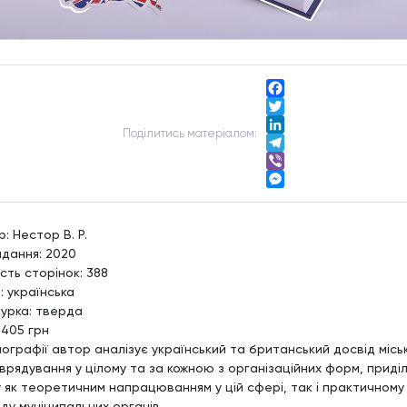
Facebook
Twitter
Подiлитись матерiалом:
LinkedIn
Telegram
Viber
Messenger
: Нестор В. Р.
идання: 2020
ість сторінок: 388
: українська
турка: тверда
 405 грн
нографії автор аналізує український та британський досвід місь
врядування у цілому та за кожною з організаційних форм, приді
у як теоретичним напрацюванням у цій сфері, так і практичному
ду муніципальних органів.