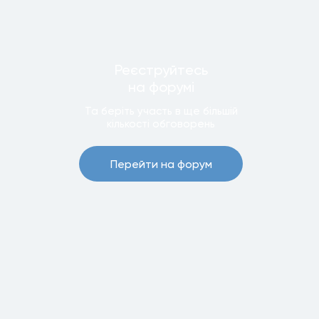
Реєструйтесь
на форумi
Та беріть участь в ще бiльшiй
кiлькостi обговорень
Перейти на форум