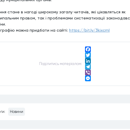
ня стане в нагоді широкому загалу читачів, які цікавляться як
ципальним правом, так і проблемами систематизації законодав
ни.
графію можна придбати на сайті:
https://bit.ly/3kixcml
Facebook
Twitter
Подiлитись матерiалом:
LinkedIn
Telegram
Viber
Messenger
ги:
Новини