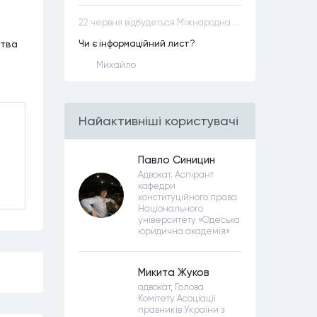
22 червня відбудеться Міжнародна науково-практична конференція “Конституційна демократія в умовах загроз територіальній цілісності та національній безпеці”
ства
Чи є інформаційний лист?
Михайло
Найактивнiшi користувачi
Павло Синицин
Адвокат. Аспірант
кафедри
конституційного права
Національного
університету «Одеська
юридична академія»
Микита Жуков
адвокат, Голова
Комітету Асоціації
правників України з