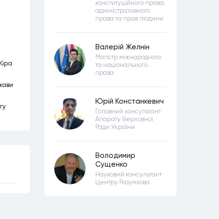
конституційного права,
адміністративного
права та прав людини
Валерій Желнін
Магістр міжнародного
Кіра
та національного
права
жави
Юрій Констанкевич
гу
Головний консультант
Апарату Верховної
Ради України
Володимир
Сущенко
Науковий консультант
Центру Разумкова