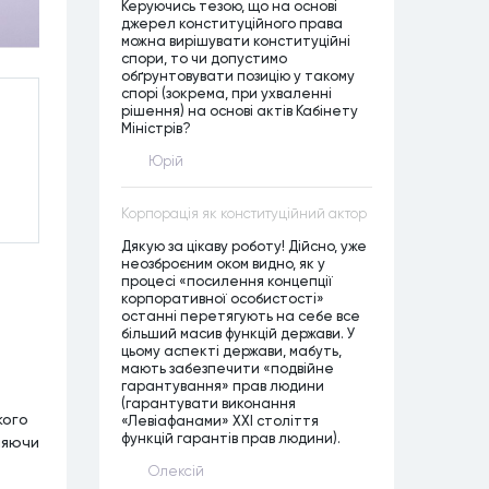
Керуючись тезою, що на основі
джерел конституційного права
можна вирішувати конституційні
спори, то чи допустимо
обґрунтовувати позицію у такому
спорі (зокрема, при ухваленні
рішення) на основі актів Кабінету
Міністрів?
Юрій
Корпорація як конституційний актор
Дякую за цікаву роботу! Дійсно, уже
неозброєним оком видно, як у
процесі «посилення концепції
корпоративної особистості»
останні перетягують на себе все
більший масив функцій держави. У
цьому аспекті держави, мабуть,
мають забезпечити «подвійне
гарантування» прав людини
(гарантувати виконання
кого
«Левіафанами» ХХІ століття
функцій гарантів прав людини).
ляючи
Олексій