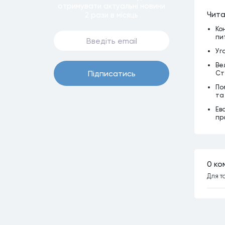
отримувати актуальнi новини
Чита
2 рази
в мiсяць
Ко
пи
Уг
Ве
Пiдписатись
Ст
По
та
Ев
пр
0 ко
Для т