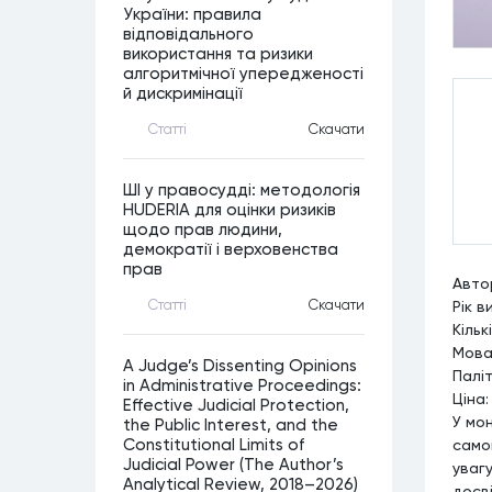
України: правила
відповідального
використання та ризики
алгоритмічної упередженості
й дискримінації
Статтi
Скачати
ШІ у правосудді: методологія
HUDERIA для оцінки ризиків
щодо прав людини,
демократії і верховенства
прав
Автор
Статтi
Скачати
Рік в
Кільк
Мова
A Judge’s Dissenting Opinions
Палі
in Administrative Proceedings:
Ціна:
Effective Judicial Protection,
У мо
the Public Interest, and the
Constitutional Limits of
само
Judicial Power (The Author’s
уваг
Analytical Review, 2018–2026)
досві