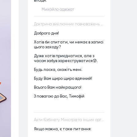
влади.
Михайло адвокат
Доктрина виключних повноважень VS Доктрина прихованих повноважень
Доброго дня!
Хотів би спитати, чи немає в записі
цього заходу?
Дуже хотів приєднатися, але з
часом забув зареєструватися😰.
Будь ласка, скажіть мені.
Буду Вам щиро щиро вдячний!
Всього Вам найкращого!
З повагою до Вас, Тимофій
Акти Кабінету Міністрів та інших органів державної влади як джерела конституційного права
Якщо можна, є таке питання: