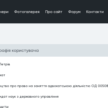
нери
Фотогалерея
Про сайт
Форум
Контакти
графiя користувача
Петрів
кат
оцтво про право на заняття адвокатською діяльністю ОД 0050
идат наук з державного управління
АКТИ