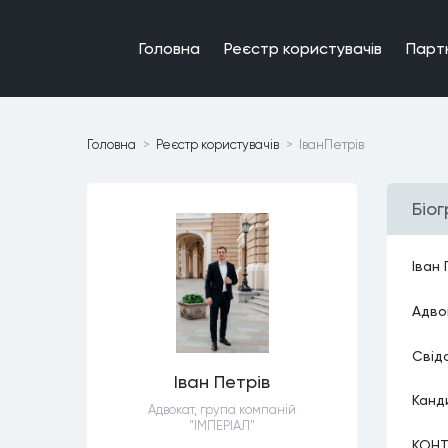
Головна
Реєстр користувачiв
Парт
Головна
Реєстр користувачiв
ІванПетрів
Бiо
Іван 
Адво
Свід
Іван Петрів
Канд
Адвокат, група компаній
"ІМПЕРІАЛ"
КОНТ