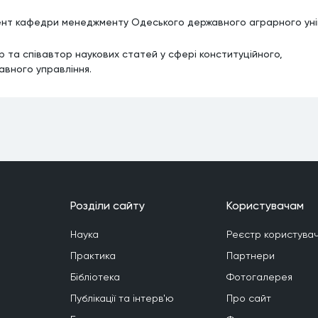
нт кафедри менеджменту Одеського державного аграрного ун
р та співавтор наукових статей у сфері конституційного, 
авного управління.
Роздiли сайту
Користувачам
Наука
Реєстр користувач
Практика
Партнери
Бiблiотека
Фотогалерея
Публiкацiї та iнтерв'ю
Про сайт