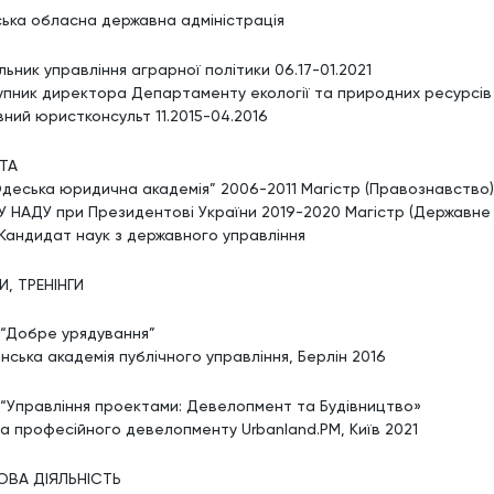
ька обласна державна адміністрація
ьник управління аграрної політики 06.17-01.2021
упник директора Департаменту екології та природних ресурсів 
вний юристконсульт 11.2015-04.2016
ТА
Одеська юридична академія” 2006-2011 Магістр (Правознавство)
У НАДУ при Президентові України 2019-2020 Магістр (Державне 
 Кандидат наук з державного управління
И, ТРЕНІНГИ
 “Добре урядування”
інська академія публічного управління, Берлін 2016
 “Управління проектами: Девелопмент та Будівництво»
а професійного девелопменту Urbanland.PM, Київ 2021
ОВА ДІЯЛЬНІСТЬ