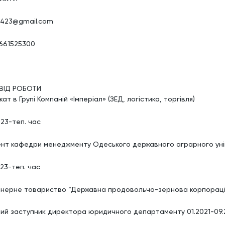
1423@gmail.com
661525300
ВІД РОБОТИ
ат в Групі Компаній «Імперіал» (ЗЕД, логістика, торгівля)
023-теп. час
нт кафедри менеджменту Одеського державного аграрного ун
023-теп. час
онерне товариство “Державна продовольчо-зернова корпораці
ий заступник директора юридичного департаменту 01.2021-09.