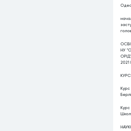
Одес
начал
заст
голо
ОСВІ
НУ “
ОРІД
2021
КУРС
Курс
Берл
Курс
Школ
НАУК