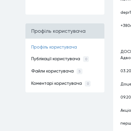
depr
+380
Профiль користувачa
Профiль користувачa
ДОС
Адвок
Публiкацiї користувачa
0
03.2
Файли користувачa
5
Коментарi користувачa
Доце
0
09.2
Акці
перш