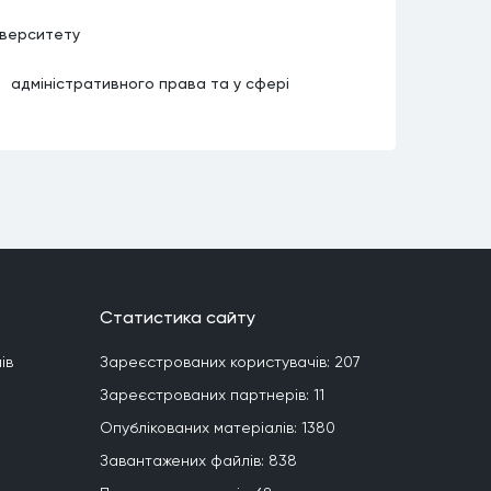
іверситету
адміністративного права та у сфері
Статистика сайту
iв
Зареєстрованих користувачiв:
207
Зареєстрованих партнерiв:
11
Опублiкованих матерiалiв:
1380
Завантажених файлiв:
838