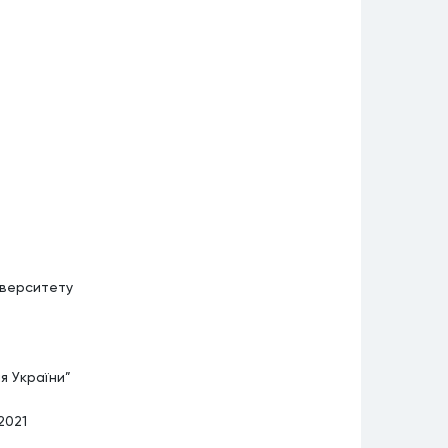
іверситету
я України”
2021