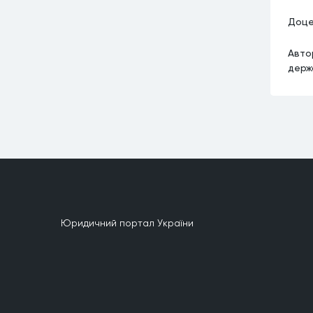
Доце
Авто
держ
Юридичний портал України