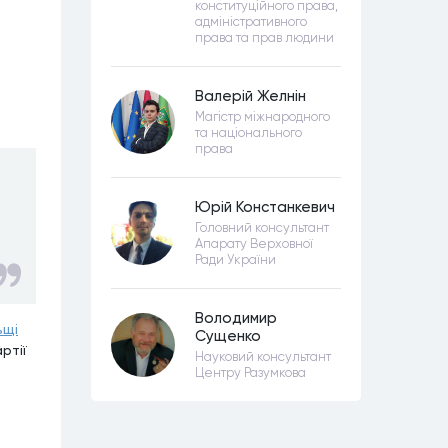
конституційного права,
адміністративного
права та прав людини
Валерій Желнін
Магістр міжнародного
та національного
права
Юрій Констанкевич
Головний консультант
Апарату Верховної
Ради України
Володимир
ьщі
Сущенко
ртії
Науковий консультант
Центру Разумкова