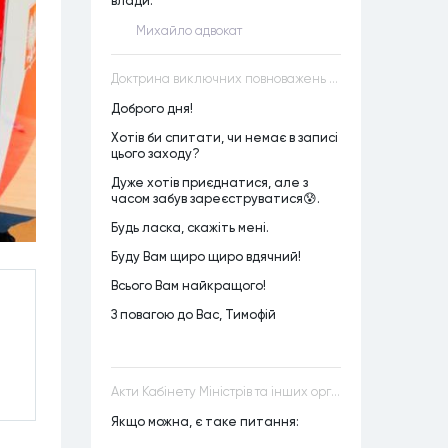
влади.
Михайло адвокат
Доктрина виключних повноважень VS Доктрина прихованих повноважень
Доброго дня!
Хотів би спитати, чи немає в записі
цього заходу?
Дуже хотів приєднатися, але з
часом забув зареєструватися😰.
Будь ласка, скажіть мені.
Буду Вам щиро щиро вдячний!
Всього Вам найкращого!
З повагою до Вас, Тимофій
Акти Кабінету Міністрів та інших органів державної влади як джерела конституційного права
Якщо можна, є таке питання: