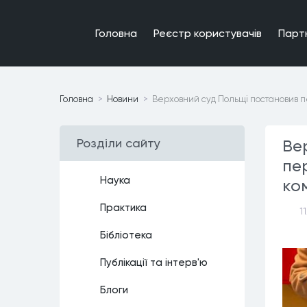
Головна
Реєстр користувачiв
Парт
Головна
Новини
Верховний суд Польщі постановив п
Роздiли сайту
Ве
пе
Наука
ко
Практика
1
Бiблiотека
Публiкацiї та iнтерв'ю
Блоги