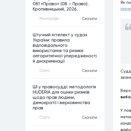
Як п
081 «Право» (08 – Право).
окре
Кропивницький, 2026.
Монографiї
Скачати
Штучний інтелект у судах
України: правила
відповідального
використання та ризики
алгоритмічної упередженості
й дискримінації
Статтi
Скачати
Судд
зван
ШІ у правосудді: методологія
Верх
HUDERIA для оцінки ризиків
вибо
щодо прав людини,
демократії і верховенства
прав
У по
метою
Статтi
Скачати
канди
відбу