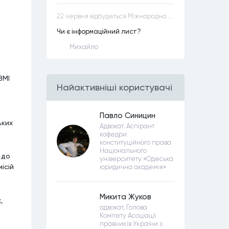
22 червня відбудеться Міжнародна науково-практична конференція “Конституційна демократія в умовах загроз територіальній цілісності та національній безпеці”
Чи є інформаційний лист?
Михайло
ЗМІ
Найактивнiшi користувачi
Павло Синицин
ьких
Адвокат. Аспірант
кафедри
конституційного права
Національного
 до
університету «Одеська
ісій
юридична академія»
Микита Жуков
,
адвокат, Голова
Комітету Асоціації
правників України з