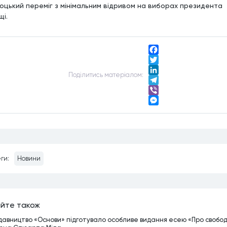
оцький переміг з мінімальним відривом на виборах президента
щі.
Facebook
Twitter
Подiлитись матерiалом:
LinkedIn
Telegram
Viber
Messenger
ги:
Новини
йте також
давництво «Основи» підготувало особливе видання есею «Про свобо