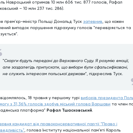
оль Навроцький отримав 10 млн 606 тис. 877 голосів, Рафал
овський – 10 млн 237 тис. 286).
ше премʼєр-міністр Польщі Дональд Туск
запевнив
, що кожен
лений випадок порушення підрахунку голосів "перевіряється та
зується".
"
Скарги будуть передані до Верховного Суду. Я розумію емоції,
але заздалегідь припускати, що вибори були сфальсифіковані,
не служить інтересам польської держави
", підкреслив Туск.
овідомлялось, 18 травня у першому турі
виборів президента Пол
могу з 31,36% голосів здобув міський голова Варшави
та член па
мадянська платформа"
Рафал Тшасковський
.
ервня кандидат від правоконсервативної партії "Право і
ведливість"
, голова Інституту національної пам'яті Кароль