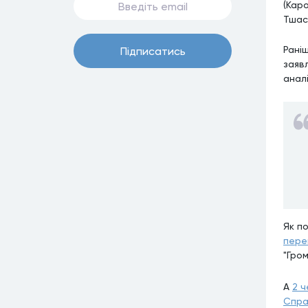
(Кар
Тшаск
Рані
Пiдписатись
заяв
аналі
Як п
пере
"Гро
А
2 ч
Спра