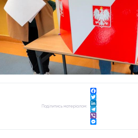
Facebook
Twitter
Подiлитись матерiалом:
LinkedIn
Telegram
Viber
Messenger