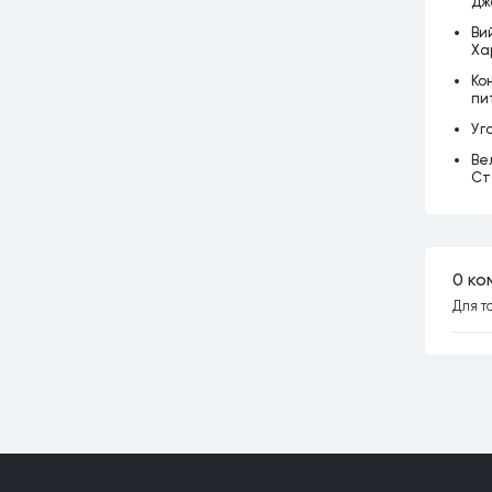
Дж
Ви
Ха
Ко
пи
Уг
Ве
Ст
0 ко
Для т