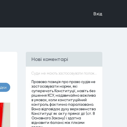
Вхiд
Нові коментарі
Суди не мають застосовувати положення законів, які не відповідають Конституції, незалежно від того, чи визнавалися вони Конституційним Судом України неконституційними, тобто закони, що суперечать Конституції України не можуть застосовуватися навіть у випадках, коли вони є чинними
Правова позиція про право судів не
застосовувати норми, які
адки
суперечать Конституції, навіть без
рішення КСУ, надзвичайно важлива
в умовах, коли конституційний
контроль фактично паралізовано.
Вона відповідає духу верховенства
Конституції як акту прямої дії (ст. 8
Основного Закону) і здатна
відновити баланс між гілками