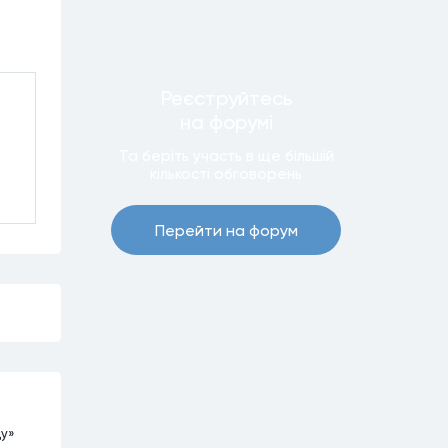
Реєструйтесь
на форумi
Та беріть участь в ще бiльшiй
кiлькостi обговорень
Перейти на форум
ду»