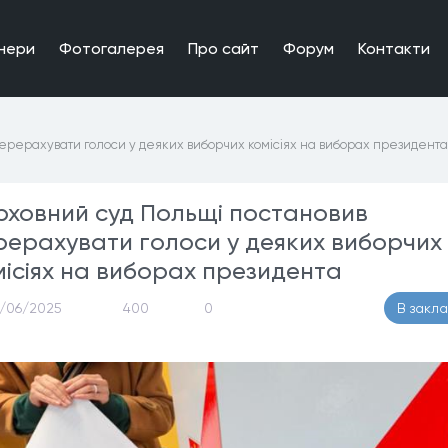
нери
Фотогалерея
Про сайт
Форум
Контакти
ерерахувати голоси у деяких виборчих комісіях на виборах президента
рховний суд Польщі постановив
рерахувати голоси у деяких виборчих
місіях на виборах президента
1/06/2025
400
0
В закл