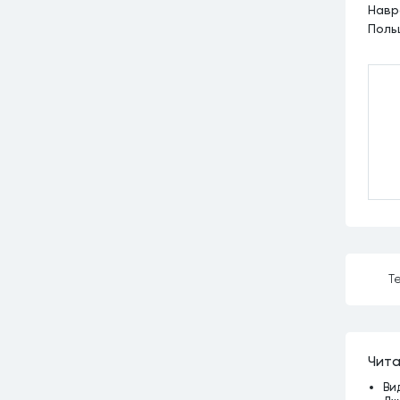
Навр
Поль
Те
Чита
Ви