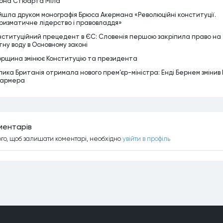
она Стюарта Міла
йшла друком монографія Брюса Акермана «Революційні конституції.
ризматичне лідерство і правовладдя»
нституційний прецедент в ЄС: Словенія першою закріпила право на
тну воду в Основному законі
орщина змінює Конституцію та президента
лика Британія отримала нового прем’єр-міністра: Енді Бернем змінив 
армера
ментарiв
ого, щоб залишати коментарi, необхiдно
увiйти в профiль