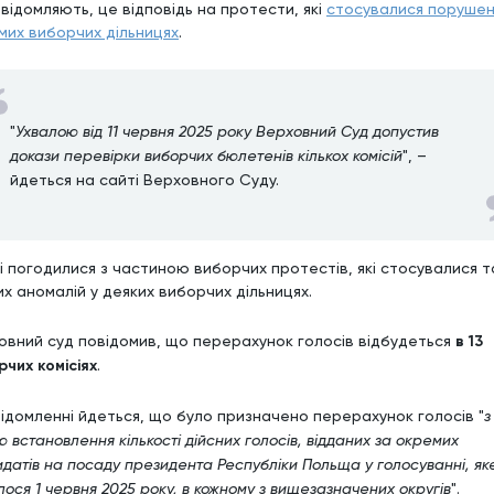
овідомляють, це відповідь на протести, які
стосувалися порушен
мих виборчих дільницях
.
"
Ухвалою від 11 червня 2025 року Верховний Суд допустив
докази перевірки виборчих бюлетенів кількох комісій
", –
йдеться на сайті Верховного Суду.
і погодилися з частиною виборчих протестів, які стосувалися т
их аномалій у деяких виборчих дільницях.
овний суд повідомив, що перерахунок голосів відбудеться
в 13
рчих комісіях
.
відомленні йдеться, що було призначено перерахунок голосів "
з
 встановлення кількості дійсних голосів, відданих за окремих
датів на посаду президента Республіки Польща у голосуванні, як
лося 1 червня 2025 року, в кожному з вищезазначених округів
".