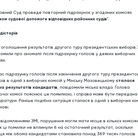
овний Суд проведе повторний підрахунок у згаданих комісіях
ом судової допомоги відповідних районних судів
".
дісторія
я оголошення результатів другого туру президентських виборів 
омили про аномалії після підрахунку голосів у деяких виборчих
іях.
ас підрахунку голосів після закінчення другого туру президентс
рів в одній з виборчих комісій у Мінську Мазовецькому
сталася
іна результатів кандидатів
, повідомили міська влада. Голова
рчої комісії пояснює це помилкою, і справа може бути передана
ратури. Раніше подібна ситуація сталася в одній з виборчих ком
кові.
відомленнями ЗМІ, порушення могли мати місце в кількох комісіях
к ці помилки не вплинули б на остаточний результат, оскільки
иця між обома кандидатами становила понад 369 тисяч голосів