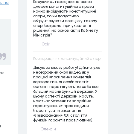
Керуючись тезою, що на основі
ь на
джерел конституційного права
можна вирішувати конституційні
спори, то чи допустимо
обґрунтовувати позицію у такому
спорі (зокрема, при ухваленні
рішення) на основі актів Кабінету
Міністрів?
Юрій
Корпорація як конституційний актор
Дякую за цікаву роботу! Дійсно, уже
неозброєним оком видно, як у
ак
процесі «посилення концепції
корпоративної особистості»
останні перетягують на себе все
більший масив функцій держави. У
цьому аспекті держави, мабуть,
мають забезпечити «подвійне
гарантування» прав людини
(гарантувати виконання
«Левіафанами» ХХІ століття
функцій гарантів прав людини).
е
Олексій