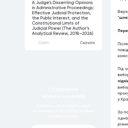
A Judge’s Dissenting Opinions
in Administrative Proceedings:
Верх
Effective Judicial Protection,
"
шлях
the Public Interest, and the
Constitutional Limits of
Judicial Power (The Author’s
Пере
Analytical Review, 2018–2026)
Статтi
Скачати
Післ
повід
коміс
Під ч
вибо
підм
вибо
Отримуйте
проку
новини
на email
у Кра
Залишiть свою пошту, щоб
отримувати актуальнi новини
За по
2 рази
в мiсяць
одна
різн