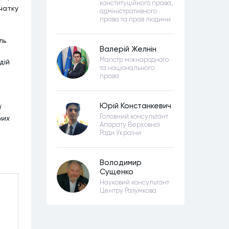
конституційного права,
чатку
адміністративного
права та прав людини
ль
Валерій Желнін
Магістр міжнародного
дій
та національного
права
Юрій Констанкевич
ї
Головний консультант
них
Апарату Верховної
Ради України
Володимир
Сущенко
Науковий консультант
Центру Разумкова