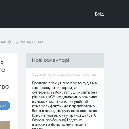
Вхiд
ького фонду міжнародного
нь
Нові коментарі
та
Суди не мають застосовувати положення законів, які не відповідають Конституції, незалежно від того, чи визнавалися вони Конституційним Судом України неконституційними, тобто закони, що суперечать Конституції України не можуть застосовуватися навіть у випадках, коли вони є чинними
Правова позиція про право судів не
тва
застосовувати норми, які
суперечать Конституції, навіть без
рішення КСУ, надзвичайно важлива
в умовах, коли конституційний
адки
контроль фактично паралізовано.
Вона відповідає духу верховенства
Конституції як акту прямої дії (ст. 8
Основного Закону) і здатна
відновити баланс між гілками