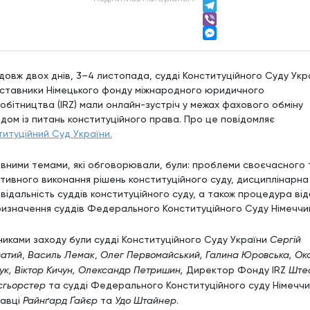
LinkedIn
Telegram
Viber
Messenger
довж двох днів, 3–4 листопада, судді Конституційного Суду Укра
ставники Німецького фонду міжнародного юридичного
робітництва (IRZ) мали онлайн-зустріч у межах фахового обміну
ідом із питань конституційного права. Про це повідомляє
титуційний Суд України.
вними темами, які обговорювали, були: проблеми своєчасного 
тивного виконання рішень конституційного суду, дисциплінарна
овідальність суддів конституційного суду, а також процедура ві
ризначення суддів Федерального Конституційного Суду Німеччи
никами заходу були судді Конституційного Суду України
Сергій
ватий
,
Василь Лемак
,
Олег Первомайський, Галина Юровська, Ок
ук, Віктор Кичун, Олександр Петришин,
Директор Фонду IRZ
Ште
сгьорстер
та судді Федерального Конституційного суду Німеччи
тавці
Райнґард Ґайєр
та
Удо Штайнер
.