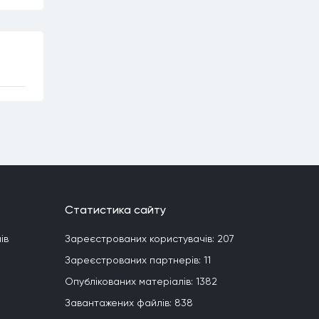
Статистика сайту
iв
Зареєстрованих користувачiв:
207
Зареєстрованих партнерiв:
11
Опублiкованих матерiалiв:
1382
Завантажених файлiв:
838