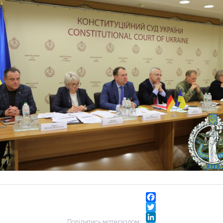
Facebook
Twitter
Подiлитись матерiалом: