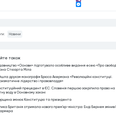
Viber
Messenger
ги:
Новини
йте також
давництво «Основи» підготувало особливе видання есею «Про свобо
она Стюарта Міла
йшла друком монографія Брюса Акермана «Революційні конституції.
ризматичне лідерство і правовладдя»
нституційний прецедент в ЄС: Словенія першою закріпила право на
тну воду в Основному законі
орщина змінює Конституцію та президента
лика Британія отримала нового прем’єр-міністра: Енді Бернем змінив 
армера