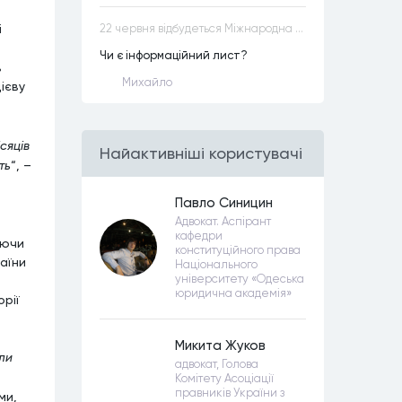
і
22 червня відбудеться Міжнародна науково-практична конференція “Конституційна демократія в умовах загроз територіальній цілісності та національній безпеці”
Чи є інформаційний лист?
ь
Михайло
ієву
.
сяців
Найактивнiшi користувачi
ть
“, –
Павло Синицин
Адвокат. Аспірант
кафедри
аючи
конституційного права
раїни
Національного
університету «Одеська
юридична академія»
рії
Микита Жуков
ли
адвокат, Голова
Комітету Асоціації
правників України з
ми,