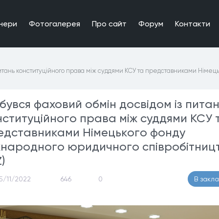
нери
Фотогалерея
Про сайт
Форум
Контакти
 питань конституційного права між суддями КСУ та представниками Німец
дбувся фаховий обмін досвідом із пита
нституційного права між суддями КСУ 
едставниками Німецького фонду
жнародного юридичного співробітниц
Z)
5/11/2022
646
0
В закл