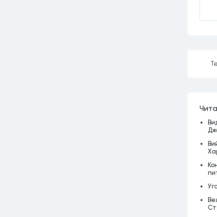
Те
Чита
Ви
Дж
Ви
Ха
Ко
пи
Уг
Ве
Ст