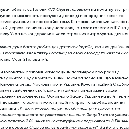
нувач обов’язків Голови КСУ
Сергій Головатий
на початку зустріч
кував за можливість послухати доповіді міжнародних колег та
нятися думками на професійні теми. Він також висловив вдячніст
ькій державі та німецькому народові, а також колегам із IRZ за д
римку Української держави в часи страшних випробувань для неї
ччина дуже багато робить для допомоги Україні, яка вже дев’ять мі
ні з Московією веде тяжку боротьбу за свою свободу та незалежніс
лосив Сергій Головатий.
ій Головатий розповів міжнародним партнерам про роботу
титуційного Суду в умовах війни. Зокрема зазначив, що незваж
ійськову агресію Московії проти України, Конституційний Суд Ук
овжує здійснення своїх конституційних повноважень задля
рдження верховенства Основного Закону України на всій терито
ї держави та захисту конституційних прав та свобод людини і
адянина. „
У таких умовах, попри постійні повітряні тривоги, ми
гаємося працювати та ухвалювати рішення. За цей час ми ухвали
кою палатою 2 Рішення за конституційними поданнями та 8 Рішень
лено в сенатах Суду за конституційними скаргами“
. За його слова