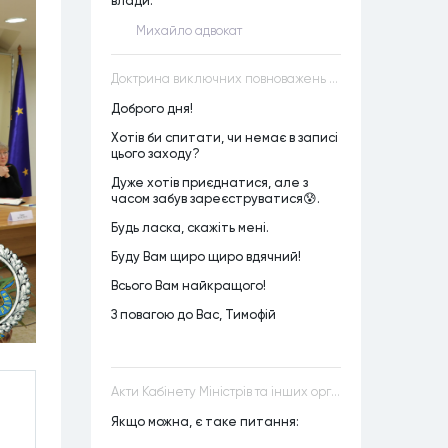
влади.
Михайло адвокат
Доктрина виключних повноважень VS Доктрина прихованих повноважень
Доброго дня!
Хотів би спитати, чи немає в записі
цього заходу?
Дуже хотів приєднатися, але з
часом забув зареєструватися😰.
Будь ласка, скажіть мені.
Буду Вам щиро щиро вдячний!
Всього Вам найкращого!
З повагою до Вас, Тимофій
Акти Кабінету Міністрів та інших органів державної влади як джерела конституційного права
Якщо можна, є таке питання: