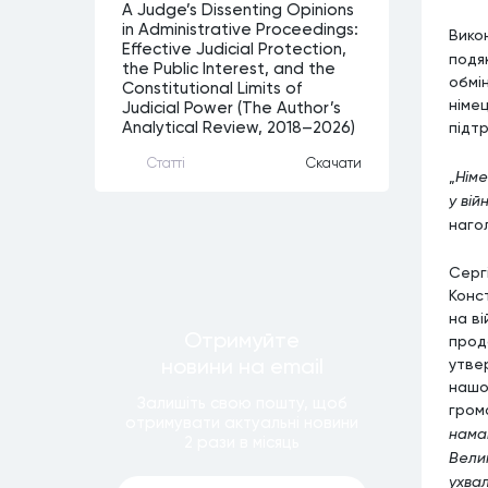
A Judge’s Dissenting Opinions
in Administrative Proceedings:
Вико
Effective Judicial Protection,
подя
the Public Interest, and the
обмі
Constitutional Limits of
німец
Judicial Power (The Author’s
підт
Analytical Review, 2018–2026)
Статтi
Скачати
„
Німе
у вій
наго
Серг
Конс
на в
Отримуйте
прод
новини
на email
утве
нашо
Залишiть свою пошту, щоб
гром
отримувати актуальнi новини
нама
2 рази
в мiсяць
Вели
ухва