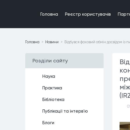
Головна
Реєстр користувачiв
Парт
Головна
Новини
Відбувся фаховий обмін досвідом із
Роздiли сайту
Ві
ко
Наука
пр
мі
Практика
(IR
Бiблiотека
0
Публiкацiї та iнтерв'ю
Блоги