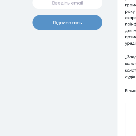
гром
року 
скар
Пiдписатись
поін
для м
прям
уряді
„
Завд
конст
конст
судів
Біль