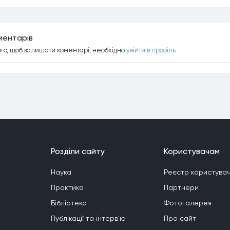
ментарiв
ого, щоб залишати коментарi, необхiдно
увiйти в профiль
Роздiли сайту
Користувачам
Наука
Реєстр користувач
Практика
Партнери
Бiблiотека
Фотогалерея
Публiкацiї та iнтерв'ю
Про сайт