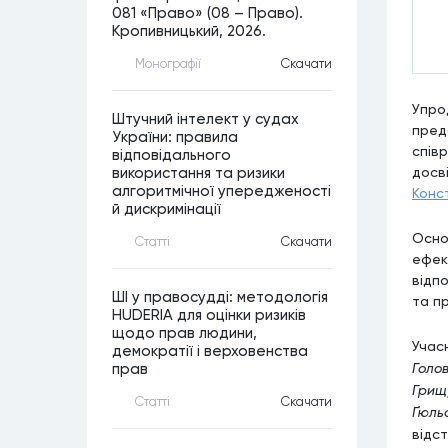
081 «Право» (08 – Право).
Кропивницький, 2026.
Монографiї
Скачати
Упро
Штучний інтелект у судах
пред
України: правила
спів
відповідального
досв
використання та ризики
алгоритмічної упередженості
Конс
й дискримінації
Осно
Статтi
Скачати
ефек
відп
ШІ у правосудді: методологія
та п
HUDERIA для оцінки ризиків
щодо прав людини,
Учас
демократії і верховенства
Голо
прав
Грищ
Статтi
Скачати
Ґюль
відс