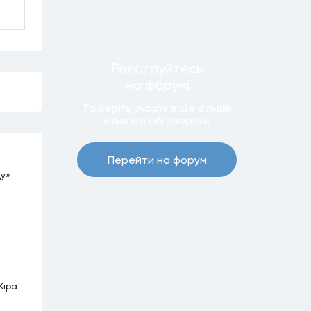
Реєструйтесь
на форумi
Та беріть участь в ще бiльшiй
кiлькостi обговорень
Перейти на форум
ду»
Кіра