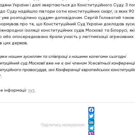
адяни України і далі звертаються до Конституційного Суду. З по
до Суду надійшло півтори сотні конституційних скарг, із яких 90
г уже розподілено суддям-доповідачам. Сергій Головатий також
формував про те, що Конституційний Суд України докладав зуси
іжнародної ізоляції конституційних судів Московії та Білорусі, які
о або опосередковано брали участь у легітимізації агресивних 
в цих держав.
яки нашим зусиллям та співпраці з нашими колегами сьогодні
итуційний суд Московії вже не є ані членом Усесвітньої конференці
итуційного правосуддя, ані Конференції європейських конституцій
“
.
ше інформації
тут.
Facebook
Twitter
Подiлитись матерiалом:
LinkedIn
Telegram