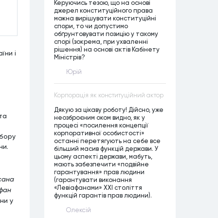
Керуючись тезою, що на основі
джерел конституційного права
можна вирішувати конституційні
спори, то чи допустимо
обґрунтовувати позицію у такому
спорі (зокрема, при ухваленні
рішення) на основі актів Кабінету
їни і
Міністрів?
Юрій
Корпорація як конституційний актор
Дякую за цікаву роботу! Дійсно, уже
та
неозброєним оком видно, як у
процесі «посилення концепції
корпоративної особистості»
дбору
останні перетягують на себе все
ни.
більший масив функцій держави. У
цьому аспекті держави, мабуть,
мають забезпечити «подвійне
гарантування» прав людини
сана
(гарантувати виконання
«Левіафанами» ХХІ століття
фан
функцій гарантів прав людини).
ни у
Олексій