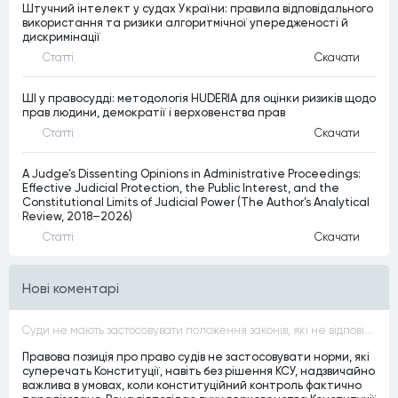
Штучний інтелект у судах України: правила відповідального
використання та ризики алгоритмічної упередженості й
дискримінації
Статтi
Скачати
ШІ у правосудді: методологія HUDERIA для оцінки ризиків щодо
прав людини, демократії і верховенства прав
Статтi
Скачати
A Judge’s Dissenting Opinions in Administrative Proceedings:
Effective Judicial Protection, the Public Interest, and the
Constitutional Limits of Judicial Power (The Author’s Analytical
Review, 2018–2026)
Статтi
Скачати
Нові коментарі
Суди не мають застосовувати положення законів, які не відповідають Конституції, незалежно від того, чи визнавалися вони Конституційним Судом України неконституційними, тобто закони, що суперечать Конституції України не можуть застосовуватися навіть у випадках, коли вони є чинними
Правова позиція про право судів не застосовувати норми, які
суперечать Конституції, навіть без рішення КСУ, надзвичайно
важлива в умовах, коли конституційний контроль фактично