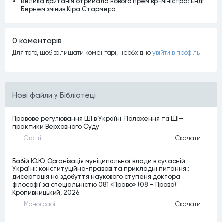
Велика Британія отримала нового прем’єр-міністра: Енді
Бернем змінив Кіра Стармера
0 коментарiв
Для того, щоб залишати коментарi, необхiдно
увiйти в профiль
Нові файли у Бібліотеці
Правове регулювання ШІ в Україні. Положення та ШІ–
практики Верховного Суду
Статтi
Скачати
Бабій Ю.Ю. Організація муніципальної влади в сучасній
Україні: конституційно-правові та прикладні питання :
дисертація на здобуття наукового ступеня доктора
філософії за спеціальністю 081 «Право» (08 – Право).
Кропивницький, 2026.
Монографiї
Скачати