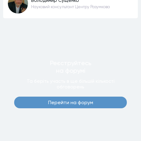
Володимир Сущенко
Науковий консультант Центру Разумкова
Реєструйтесь
на форумi
Та беріть участь в ще бiльшiй кiлькостi
обговорень
Перейти на форум