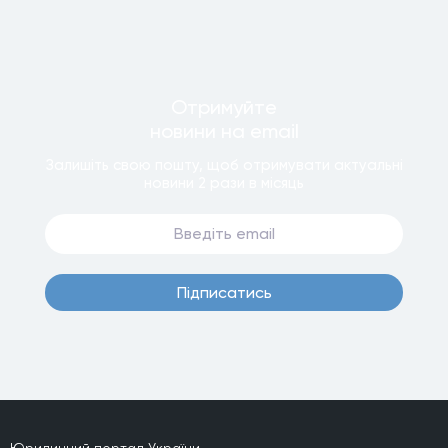
Отримуйте
новини
на email
Залишiть свою пошту, щоб отримувати актуальнi
новини
2 рази
в мiсяць
Пiдписатись