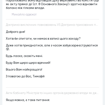
паралізовано. Вона відповідає духу верховенства Конституції
як акту прямої дії (ст. 8 Основного Закону) і здатна відновити
баланс між гілками влади.
Михайло адвокат
Доктрина виключних повноважень VS Доктрина прихованих повноважень
Доброго дня!
Хотів би спитати, чи немає в записі цього заходу?
Дуже хотів приєднатися, але з часом забув зареєструватися
😰.
Будь ласка, скажіть мені.
Буду Вам щиро щиро вдячний!
Всього Вам найкращого!
З повагою до Вас, Тимофій
Акти Кабінету Міністрів та інших органів державної влади як джерела конституційного права
Якщо можна, є таке питання: