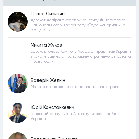
Павло Синицин
Адвокат. Аспірант кафедри конституційного права
Національного університету «Одеська юридична
академія»
Микита Жуков
адвокат, Голова Комітету Асоціації правників України
з конституційного права, адміністративного права та
прав людини
Валерій Желнін
Магістр міжнародного та національного права
Юрій Констанкевич
Головний консультант Апарату Верховної Ради
України