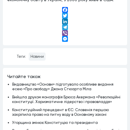
Facebook
Twitter
LinkedIn
Telegram
Viber
Messenger
Теги:
Новини
Читайте також
Видавництво «Основи» підготувало особливе видання
есею «Про свободу» Джона Стюарта Міла
Вийшла друком монографія Брюса Акермана «Революційні
конституції. Харизматичне лідерство і правовладдя»
Конституційний прецедент в ЄС: Словенія першою
закріпила право на питну воду в Основному законі
Угорщина змінює Конституцію та президента