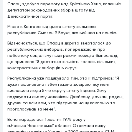
Спарц здобула перемогу над Крістіною Хейл, колишнім
депутатом законодавчих зборів штату від
Демократичної партії.
Місце в Конгресі від цього штату звільнила
республіканка Сьюзен В.Брукс, яка вийшла на пенсію.
Відзначається, що Спарц відкрито зверталася до
республіканських виборців, попереджаючи про
небезпеку соціалізму і відіграючи позицію бізнеследі,
що принесло їй достатню кількість голосів сільських,
консервативних виборців в окрузі.
Республіканка уже подякувала тим, хто її підтримав: "Я
дуже пошанована і збентежена довірою, яку мені
висловили люди 5-го округу штату Індіана. Хочу
подякувати своєму чоловікові Джейсону, дочкам, родині,
друзям та всім вам, хто підтримав нашу кампанію та
проголосував за мене".
Вона народилася 1 жовтня 1978 року у
м.Носівка Чернігівської області. Отримала вищу
економічну освіту в Україні, з 2000 року живе в США.