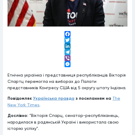
Facebook
Twitter
LinkedIn
Telegram
Viber
Messenger
Етнічна українка і представниця республіканців Вікторія
Спартц перемогла на виборах до Палати
представників Конгресу США від 5 округу штату Індіана.
Повідомляє
Українська правда
з посиланням на
The
New York Times
.
Дослівно:
"Вікторія Спарц, сенатор-республіканець,
народилася в радянській Україні і використала свою
історію успіху".