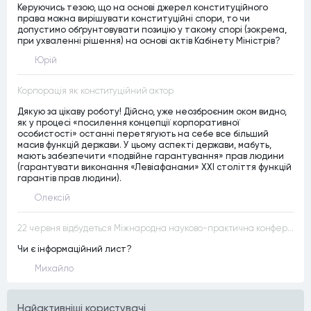
Керуючись тезою, що на основі джерел конституційного
права можна вирішувати конституційні спори, то чи
допустимо обґрунтовувати позицію у такому спорі (зокрема,
при ухваленні рішення) на основі актів Кабінету Міністрів?
Юрій
Корпорація як конституційний актор
Дякую за цікаву роботу! Дійсно, уже неозброєним оком видно,
як у процесі «посилення концепції корпоративної
особистості» останні перетягують на себе все більший
масив функцій держави. У цьому аспекті держави, мабуть,
мають забезпечити «подвійне гарантування» прав людини
(гарантувати виконання «Левіафанами» ХХІ століття функцій
гарантів прав людини).
Олексій
22 червня відбудеться Міжнародна науково-практична конференція “Конституційна демократія в умовах загроз територіальній цілісності та національній безпеці”
Чи є інформаційний лист?
Михайло
Найактивнiшi користувачi