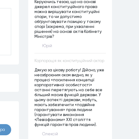
Керуючись тезою, що на основі
джерел конституційного права
можна вирішувати конституційні
спори, то чи допустимо
обґрунтовувати позицію у такому
спорі (зокрема, при ухваленні
рішення) на основі актів Кабінету
Міністрів?
Юрій
Корпорація як конституційний актор
Дякую за цікаву роботу! Дійсно, уже
неозброєним оком видно, як у
процесі «посилення концепції
корпоративної особистості»
останні перетягують на себе все
більший масив функцій держави. У
цьому аспекті держави, мабуть,
мають забезпечити «подвійне
гарантування» прав людини
(гарантувати виконання
«Левіафанами» ХХІ століття
функцій гарантів прав людини).
ора
Олексій