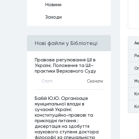
Новини
Заходи
Нові файли у Бібліотеці
А
Рi
Правове регулювання ШІ в
Україні. Положення та ШІ–
Оп
практики Верховного Суду
М
Статтi
Скачати
Кi
Бабій Ю.Ю. Організація
муніципальної влади в
Кi
сучасній Україні:
конституційно-правові та
прикладні питання :
дисертація на здобуття
наукового ступеня доктора
філософії за спеціальністю