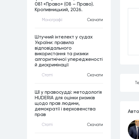
081 «Право» (08 – Право).
Кропивницький, 2026.
Монографiї
Скачати
Штучний інтелект у судах
України: правила
відповідального
використання та ризики
алгоритмічної упередженості
й дискримінації
Статтi
Скачати
Те
ШІ у правосудді: методологія
HUDERIA для оцінки ризиків
щодо прав людини,
демократії і верховенства
Авто
прав
Статтi
Скачати