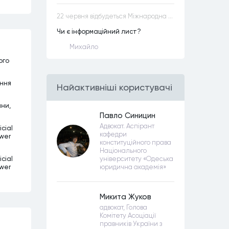
22 червня відбудеться Міжнародна науково-практична конференція “Конституційна демократія в умовах загроз територіальній цілісності та національній безпеці”
Чи є інформаційний лист?
Михайло
ого
ання
Найактивнiшi користувачi
ини,
Павло Синицин
Адвокат. Аспірант
cial
кафедри
ower
конституційного права
Національного
cial
університету «Одеська
ower
юридична академія»
Микита Жуков
адвокат, Голова
Комітету Асоціації
правників України з