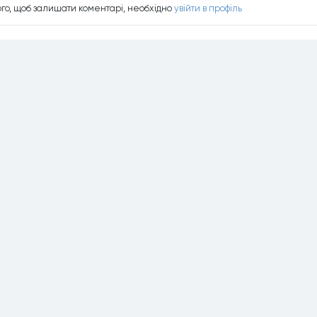
ого, щоб залишати коментарi, необхiдно
увiйти в профiль