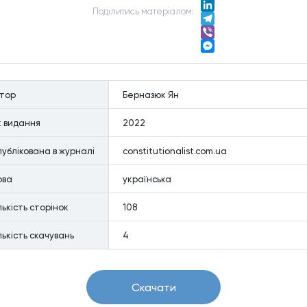
Twitter
Подiлитись матерiалом:
LinkedIn
Telegram
Viber
Messenger
втор
Берназюк Ян
к видання
2022
ублiкована в журналi
constitutionalist.com.ua
ова
українська
лькiсть сторiнок
108
лькiсть скачувань
4
Скачати