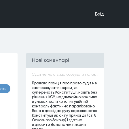
Вхiд
Нові коментарі
Суди не мають застосовувати положення законів, які не відповідають Конституції, незалежно від того, чи визнавалися вони Конституційним Судом України неконституційними, тобто закони, що суперечать Конституції України не можуть застосовуватися навіть у випадках, коли вони є чинними
Правова позиція про право судів не
застосовувати норми, які
адки
суперечать Конституції, навіть без
рішення КСУ, надзвичайно важлива
в умовах, коли конституційний
контроль фактично паралізовано.
Вона відповідає духу верховенства
Конституції як акту прямої дії (ст. 8
Основного Закону) і здатна
відновити баланс між гілками