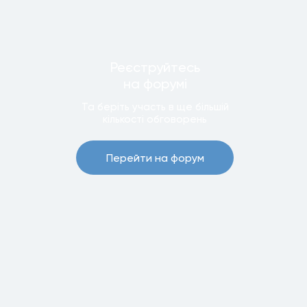
Реєструйтесь
на форумi
Та беріть участь в ще бiльшiй
кiлькостi обговорень
Перейти на форум