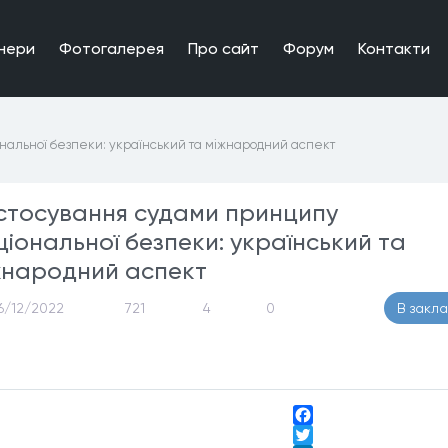
нери
Фотогалерея
Про сайт
Форум
Контакти
нальної безпеки: український та міжнародний аспект
стосування судами принципу
ціональної безпеки: український та
жнародний аспект
6/12/2022
721
4
0
В закл
Facebook