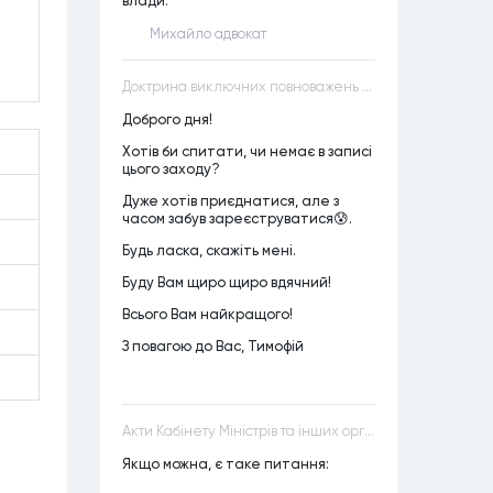
влади.
Михайло адвокат
Доктрина виключних повноважень VS Доктрина прихованих повноважень
Доброго дня!
Хотів би спитати, чи немає в записі
цього заходу?
Дуже хотів приєднатися, але з
часом забув зареєструватися😰.
Будь ласка, скажіть мені.
Буду Вам щиро щиро вдячний!
Всього Вам найкращого!
З повагою до Вас, Тимофій
Акти Кабінету Міністрів та інших органів державної влади як джерела конституційного права
Якщо можна, є таке питання: