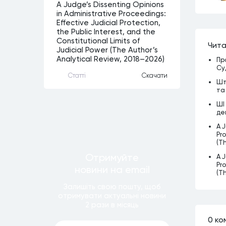
A Judge’s Dissenting Opinions
in Administrative Proceedings:
Effective Judicial Protection,
the Public Interest, and the
Constitutional Limits of
Чита
Judicial Power (The Author’s
Analytical Review, 2018–2026)
Пр
Су
Статтi
Скачати
Шт
та
ШІ
де
A J
Pro
(T
Отримуйте
A J
Pro
новини
на email
(T
Залишiть свою пошту, щоб
отримувати актуальнi новини
2 рази
в мiсяць
0 ко