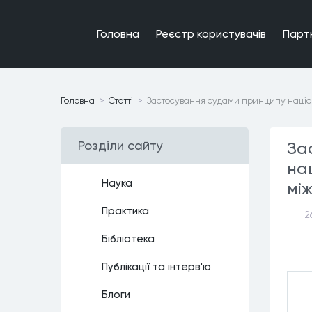
Головна
Реєстр користувачiв
Парт
Головна
Статтi
Застосування судами принципу націо
Роздiли сайту
За
на
Наука
мі
Практика
2
Бiблiотека
Публiкацiї та iнтерв'ю
Блоги