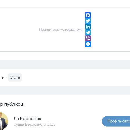
Facebook
Twitter
Подiлитись матерiалом:
LinkedIn
Telegram
Viber
Messenger
ги:
Статті
р публiкацiї
Ян Берназюк
Профiль авт
суддя Верховного Суду