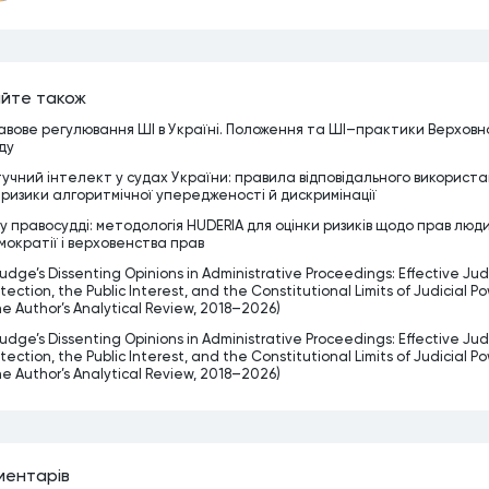
йте також
авове регулювання ШІ в Україні. Положення та ШІ–практики Верховн
ду
учний інтелект у судах України: правила відповідального використ
 ризики алгоритмічної упередженості й дискримінації
 у правосудді: методологія HUDERIA для оцінки ризиків щодо прав люд
мократії і верховенства прав
udge’s Dissenting Opinions in Administrative Proceedings: Effective Judi
tection, the Public Interest, and the Constitutional Limits of Judicial P
he Author’s Analytical Review, 2018–2026)
udge’s Dissenting Opinions in Administrative Proceedings: Effective Judi
tection, the Public Interest, and the Constitutional Limits of Judicial P
he Author’s Analytical Review, 2018–2026)
ментарiв