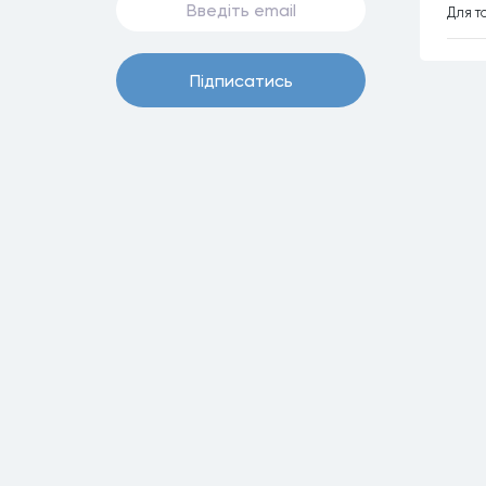
Для т
Пiдписатись