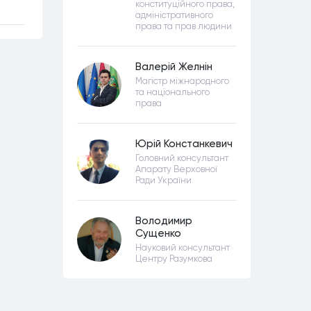
конституційного права,
адміністративного
права та прав людини
Валерій Желнін
Магістр міжнародного
та національного
права
Юрій Констанкевич
Головний консультант
Апарату Верховної
Ради України
Володимир
Сущенко
Науковий консультант
Центру Разумкова