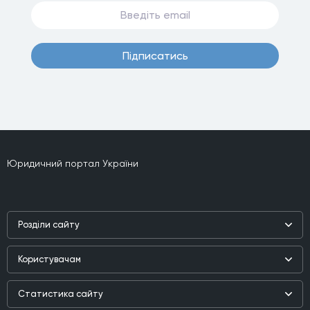
Пiдписатись
Юридичний портал України
Роздiли сайту
Наука
Користувачам
Практика
Реєстр користувачiв
Бiблiотека
Статистика сайту
Партнери
Публiкацiї та iнтерв'ю