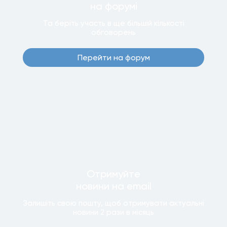
на форумi
Та беріть участь в ще бiльшiй кiлькостi
обговорень
Перейти на форум
Отримуйте
новини
на email
Залишiть свою пошту, щоб отримувати актуальнi
новини
2 рази
в мiсяць