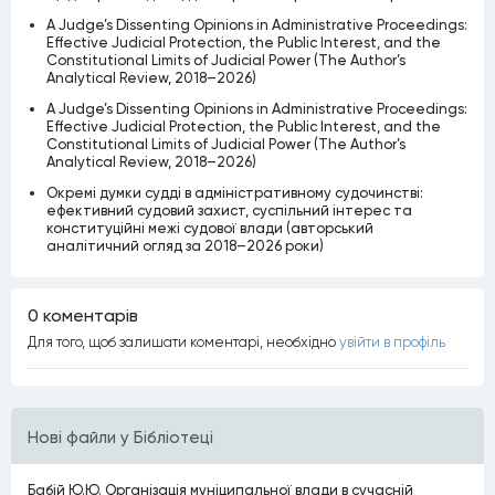
A Judge’s Dissenting Opinions in Administrative Proceedings:
Effective Judicial Protection, the Public Interest, and the
Constitutional Limits of Judicial Power (The Author’s
Analytical Review, 2018–2026)
A Judge’s Dissenting Opinions in Administrative Proceedings:
Effective Judicial Protection, the Public Interest, and the
Constitutional Limits of Judicial Power (The Author’s
Analytical Review, 2018–2026)
Окремі думки судді в адміністративному судочинстві:
ефективний судовий захист, суспільний інтерес та
конституційні межі судової влади (авторський
аналітичний огляд за 2018–2026 роки)
0 коментарiв
Для того, щоб залишати коментарi, необхiдно
увiйти в профiль
Нові файли у Бібліотеці
Бабій Ю.Ю. Організація муніципальної влади в сучасній