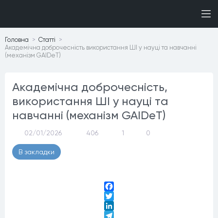
Головна
Статтi
Академічна доброчесність використання ШІ у науці та навчанні
(механізм GAIDeT)
Академічна доброчесність,
використання ШІ у науці та
навчанні (механізм GAIDeT)
02/01/2026
406
1
0
В закладки
Facebook
Twitter
LinkedIn