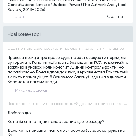
Constitutional Limits of Judicial Power (The Author’s Analytical
Review, 2018–2026)
Статтi
Скачати
Нові коментарі
Суди не мають застосовувати положення законів, які не відповідають Конституції, незалежно від того, чи визнавалися вони Конституційним Судом України неконституційними, тобто закони, що суперечать Конституції України не можуть застосовуватися навіть у випадках, коли вони є чинними
Правова позиція про право судів не застосовувати норми, які
суперечать Конституції, навіть без рішення КСУ, надзвичайно
важлива в умовах, коли конституційний контроль фактично
паралізовано. Вона відповідає духу верховенства Конституції
як акту прямої дії (ст. 8 Основного Закону) і здатна відновити
баланс між гілками влади.
Михайло адвокат
Доктрина виключних повноважень VS Доктрина прихованих повноважень
Доброго дня!
Хотів би спитати, чи немає в записі цього заходу?
Дуже хотів приєднатися, але з часом забув зареєструватися
😰.