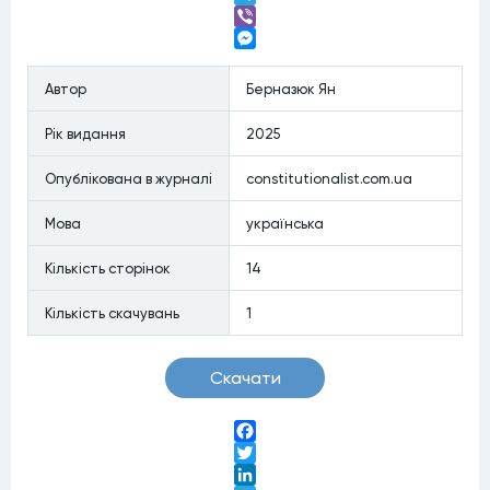
Telegram
Viber
Messenger
Автор
Берназюк Ян
Рiк видання
2025
Опублiкована в журналi
constitutionalist.com.ua
Мова
українська
Кiлькiсть сторiнок
14
Кiлькiсть скачувань
1
Скачати
Facebook
Twitter