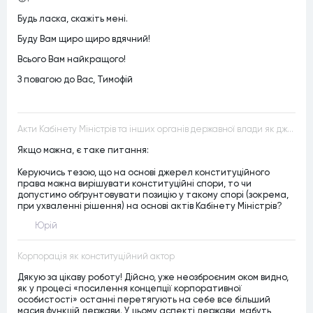
Будь ласка, скажіть мені.
Буду Вам щиро щиро вдячний!
Всього Вам найкращого!
З повагою до Вас, Тимофій
Акти Кабінету Міністрів та інших органів державної влади як джерела конституційного права
Якщо можна, є таке питання:
Керуючись тезою, що на основі джерел конституційного
права можна вирішувати конституційні спори, то чи
допустимо обґрунтовувати позицію у такому спорі (зокрема,
при ухваленні рішення) на основі актів Кабінету Міністрів?
Юрій
Корпорація як конституційний актор
Дякую за цікаву роботу! Дійсно, уже неозброєним оком видно,
як у процесі «посилення концепції корпоративної
особистості» останні перетягують на себе все більший
масив функцій держави. У цьому аспекті держави, мабуть,