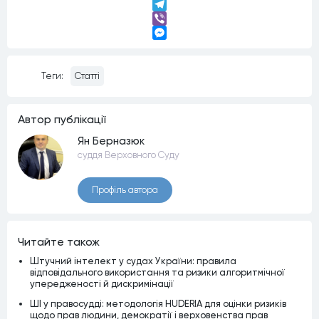
LinkedIn
Telegram
Viber
Messenger
Теги:
Статті
Автор публiкацiї
Ян Берназюк
суддя Верховного Суду
Профiль автора
Читайте також
Штучний інтелект у судах України: правила
відповідального використання та ризики алгоритмічної
упередженості й дискримінації
ШІ у правосудді: методологія HUDERIA для оцінки ризиків
щодо прав людини, демократії і верховенства прав