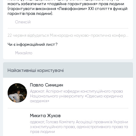
мають забезпечити «подвійне гарантування» прав людини
(гарантувати виконання «Левіафанами» ХХІ століття функцій
гарантів прав людини).
Олексій
22 червня відбудеться Міжнародна науково-практична конференція “Конституційна демократія в умовах загроз територіальній цілісності та національній безпеці”
Чи є інформаційний лист?
Михайло
Найактивнiшi користувачi
Павло Синицин
Адвокат. Аспірант кафедри конституційного права
Національного університету «Одеська юридична
академія»
Микита Жуков
адвокат, Голова Комітету Асоціації правників України
з конституційного права, адміністративного права та
прав людини