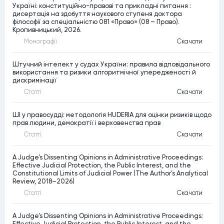
Україні: конституційно-правові та прикладні питання :
дисертація на здобуття наукового ступеня доктора
філософії за спеціальністю 081 «Право» (08 – Право).
Кропивницький, 2026.
Монографiї
Скачати
Штучний інтелект у судах України: правила відповідального
використання та ризики алгоритмічної упередженості й
дискримінації
Статтi
Скачати
ШІ у правосудді: методологія HUDERIA для оцінки ризиків щодо
прав людини, демократії і верховенства прав
Статтi
Скачати
A Judge’s Dissenting Opinions in Administrative Proceedings:
Effective Judicial Protection, the Public Interest, and the
Constitutional Limits of Judicial Power (The Author’s Analytical
Review, 2018–2026)
Статтi
Скачати
A Judge’s Dissenting Opinions in Administrative Proceedings:
Effective Judicial Protection, the Public Interest, and the