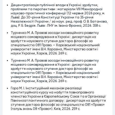
Децентралізація публічної влади в Україні: здобутки,
проблеми та перспективи : матеріали VІІІ Міжнародної
науково-практичної конференції (12 червня 2026 року, м.
Львів). До 30-річчя Конституції України та 35-річчя
Незалежності України / за наук. ред. проф. О. В. Батанова,
доц. Р. Б. Бедрія. Львів : ЛНУ ім. Івана Франка, 2026. 358 с.
Турченко М. А. Правові засади інноваційного розвитку
місцевого самоврядування в Україні : дисертація на
здобуття наукового ступеня доктора філософії за
спеціальністю 081 Право. – Харківський національний
університет імені В.Н. Каразіна, Міністерство освіти і
науки України, Харків, 2026. 269 c.
Турченко М. А. Правові засади інноваційного розвитку
місцевого самоврядування в Україні : дисертація на
здобуття наукового ступеня доктора філософії за
спеціальністю 081 Право. – Харківський національний
університет імені В.Н. Каразіна, Міністерство освіти і
науки України, Харків, 2026. 269 c.
Гора М. І. Інституційний механізм реалізації
конституційного курсу на набуття повноправного
членства України в Європейському Союзі та в Організації
Північноатлантичного договору : дисертація на здобуття
ступеня доктора філософії за спеціальністю 081 «Право»
(галузь знань 08 «Право»). Київ, 2026. 259 с.