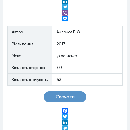
Twitter
LinkedIn
Telegram
Viber
Messenger
Автор
Антонов В. О.
Рiк видання
2017
Мова
українська
Кiлькiсть сторiнок
576
Кiлькiсть скачувань
43
Скачати
Facebook
Twitter
LinkedIn