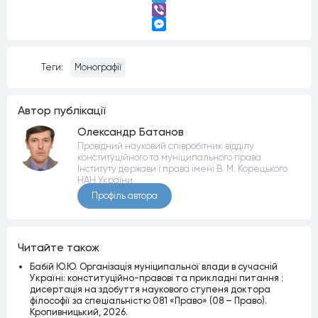
Telegram
Viber
Messenger
Теги:
Монографії
Автор публiкацiї
Олександр Батанов
Провідний науковий співробітник відділу
конституційного та муніципального права
Інституту держави і права імені В. М. Корецького
НАН України
Профiль автора
Читайте також
Бабій Ю.Ю. Організація муніципальної влади в сучасній
Україні: конституційно-правові та прикладні питання :
дисертація на здобуття наукового ступеня доктора
філософії за спеціальністю 081 «Право» (08 – Право).
Кропивницький, 2026.