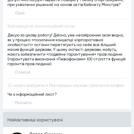
при ухваленні рішення) на основі актів Кабінету Міністрів?
Юрій
Корпорація як конституційний актор
Дякую за цікаву роботу! Дійсно, уже неозброєним оком видно,
як у процесі «посилення концепції корпоративної
особистості» останні перетягують на себе все більший
масив функцій держави. У цьому аспекті держави, мабуть,
мають забезпечити «подвійне гарантування» прав людини
(гарантувати виконання «Левіафанами» ХХІ століття функцій
гарантів прав людини).
Олексій
22 червня відбудеться Міжнародна науково-практична конференція “Конституційна демократія в умовах загроз територіальній цілісності та національній безпеці”
Чи є інформаційний лист?
Михайло
Найактивнiшi користувачi