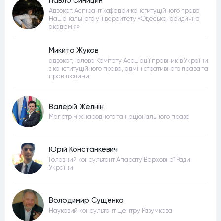
Павло Синицин
Адвокат. Аспірант кафедри конституційного права
Національного університету «Одеська юридична
академія»
Микита Жуков
адвокат, Голова Комітету Асоціації правників України
з конституційного права, адміністративного права та
прав людини
Валерій Желнін
Магістр міжнародного та національного права
Юрій Констанкевич
Головний консультант Апарату Верховної Ради
України
Володимир Сущенко
Науковий консультант Центру Разумкова