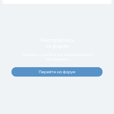
Реєструйтесь
на форумi
Та беріть участь в ще бiльшiй кiлькостi
обговорень
Перейти на форум