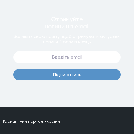
Отримуйте
новини
на email
Залишiть свою пошту, щоб отримувати актуальнi
новини
2 рази
в мiсяць
Пiдписатись
Юридичний портал України