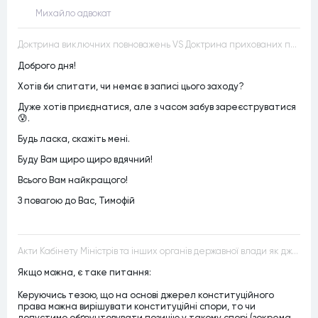
Михайло адвокат
Доктрина виключних повноважень VS Доктрина прихованих повноважень
Доброго дня!
Хотів би спитати, чи немає в записі цього заходу?
Дуже хотів приєднатися, але з часом забув зареєструватися
😰.
Будь ласка, скажіть мені.
Буду Вам щиро щиро вдячний!
Всього Вам найкращого!
З повагою до Вас, Тимофій
Акти Кабінету Міністрів та інших органів державної влади як джерела конституційного права
Якщо можна, є таке питання:
Керуючись тезою, що на основі джерел конституційного
права можна вирішувати конституційні спори, то чи
допустимо обґрунтовувати позицію у такому спорі (зокрема,