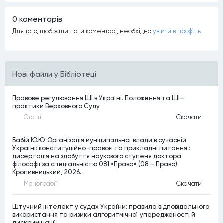
0 коментарiв
Для того, щоб залишати коментарi, необхiдно
увiйти в профiль
Нові файли у Бібліотеці
Правове регулювання ШІ в Україні. Положення та ШІ–
практики Верховного Суду
Статтi
Скачати
Бабій Ю.Ю. Організація муніципальної влади в сучасній
Україні: конституційно-правові та прикладні питання :
дисертація на здобуття наукового ступеня доктора
філософії за спеціальністю 081 «Право» (08 – Право).
Кропивницький, 2026.
Монографiї
Скачати
Штучний інтелект у судах України: правила відповідального
використання та ризики алгоритмічної упередженості й
дискримінації