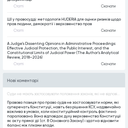
Статтi
Скачати
ШІ у правосудді: методологія HUDERIA для оцінки ризиків щодо
прав людини, демократії і верховенства прав
Статтi
Скачати
A Judge’s Dissenting Opinions in Administrative Proceedings:
Effective Judicial Protection, the Public Interest, and the
Constitutional Limits of Judicial Power (The Author’s Analytical
Review, 2018–2026)
Статтi
Скачати
Нові коментарі
Суди не мають застосовувати положення законів, які не відповідають Конституції, незалежно від того, чи визнавалися вони Конституційним Судом України неконституційними, тобто закони, що суперечать Конституції України не можуть застосовуватися навіть у випадках, коли вони є чинними
Правова позиція про право судів не застосовувати норми, які
суперечать Конституції, навіть без рішення КСУ, надзвичайно
важлива в умовах, коли конституційний контроль фактично
паралізовано. Вона відповідає духу верховенства Конституції
як акту прямої дії (ст. 8 Основного Закону) і здатна відновити
баланс між гілками влади.