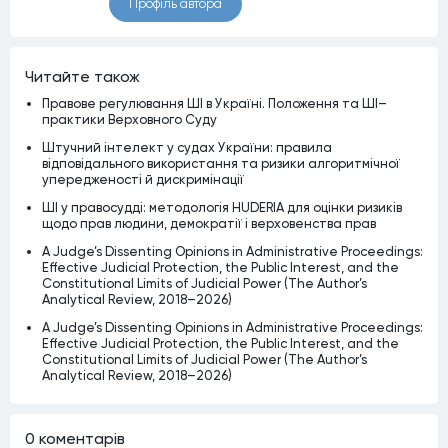
Профiль автора
Читайте також
Правове регулювання ШІ в Україні. Положення та ШІ–
практики Верховного Суду
Штучний інтелект у судах України: правила
відповідального використання та ризики алгоритмічної
упередженості й дискримінації
ШІ у правосудді: методологія HUDERIA для оцінки ризиків
щодо прав людини, демократії і верховенства прав
A Judge’s Dissenting Opinions in Administrative Proceedings:
Effective Judicial Protection, the Public Interest, and the
Constitutional Limits of Judicial Power (The Author’s
Analytical Review, 2018–2026)
A Judge’s Dissenting Opinions in Administrative Proceedings:
Effective Judicial Protection, the Public Interest, and the
Constitutional Limits of Judicial Power (The Author’s
Analytical Review, 2018–2026)
0 коментарiв