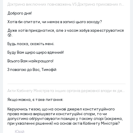
Доктрина виключних повноважень VS Доктрина прихованих повноважень
Доброго дня!
Хотів би спитати, чи немає в записі цього заходу?
Дуже хотів приєднатися, але з часом забув зареєструватися
😰.
Будь ласка, скажіть мені.
Буду Вам щиро щиро вдячний!
Всього Вам найкращого!
З повагою до Вас, Тимофій
Акти Кабінету Міністрів та інших органів державної влади як джерела конституційного права
Якщо можна, є таке питання:
Керуючись тезою, що на основі джерел конституційного
права можна вирішувати конституційні спори, то чи
допустимо обґрунтовувати позицію у такому спорі (зокрема,
при ухваленні рішення) на основі актів Кабінету Міністрів?
Юрій