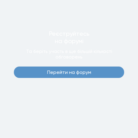
Реєструйтесь
на форумi
Та беріть участь в ще бiльшiй кiлькостi
обговорень
Перейти на форум