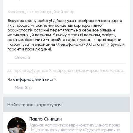
Корпорація як конституційний актор
Дякую за цікаву роботу! Дійсно, уже неозброєним оком видно,
як у процесі «посилення концепції корпоративної
особистості» останні перетягують на себе все більший
масив функцій держави. У цьому аспекті держави, мабуть,
мають забезпечити «подвійне гарантування» прав людини
(гарантувати виконання «Левіафанами» ХХІ століття функцій
гарантів прав людини).
Олексій
22 червня відбудеться Міжнародна науково-практична конференція “Конституційна демократія в умовах загроз територіальній цілісності та національній безпеці”
Чи є інформаційний лист?
Михайло
Найактивнiшi користувачi
Павло Синицин
Адвокат. Аспірант кафедри конституційного права
Національного університету «Одеська юридична