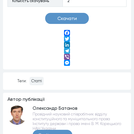
Кiлькiсть скачувань
2
Скачати
Facebook
Twitter
LinkedIn
Telegram
Viber
Messenger
Теги:
Статті
Автор публiкацiї
Олександр Батанов
Провідний науковий співробітник відділу
конституційного та муніципального права
Інституту держави і права імені В. М. Корецького
НАН України