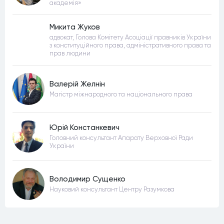
академія»
Микита Жуков
адвокат, Голова Комітету Асоціації правників України
з конституційного права, адміністративного права та
прав людини
Валерій Желнін
Магістр міжнародного та національного права
Юрій Констанкевич
Головний консультант Апарату Верховної Ради
України
Володимир Сущенко
Науковий консультант Центру Разумкова