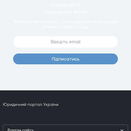
Отримуйте
новини
на email
Залишiть свою пошту, щоб отримувати актуальнi
новини
2 рази
в мiсяць
Пiдписатись
Юридичний портал України
Роздiли сайту