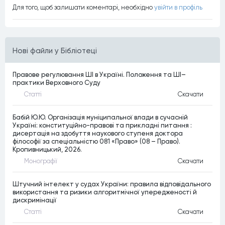
Для того, щоб залишати коментарi, необхiдно
увiйти в профiль
Нові файли у Бібліотеці
Правове регулювання ШІ в Україні. Положення та ШІ–
практики Верховного Суду
Статтi
Скачати
Бабій Ю.Ю. Організація муніципальної влади в сучасній
Україні: конституційно-правові та прикладні питання :
дисертація на здобуття наукового ступеня доктора
філософії за спеціальністю 081 «Право» (08 – Право).
Кропивницький, 2026.
Монографiї
Скачати
Штучний інтелект у судах України: правила відповідального
використання та ризики алгоритмічної упередженості й
дискримінації
Статтi
Скачати