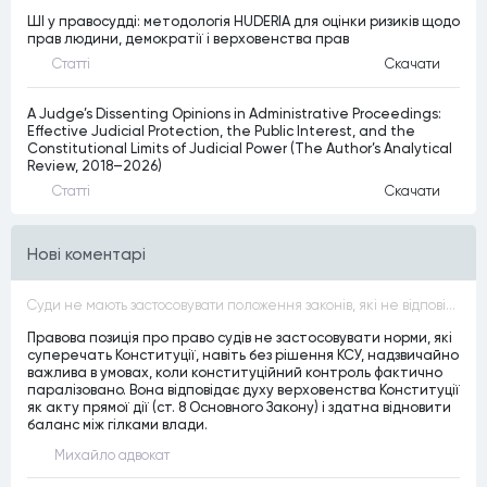
ШІ у правосудді: методологія HUDERIA для оцінки ризиків щодо
прав людини, демократії і верховенства прав
Статтi
Скачати
A Judge’s Dissenting Opinions in Administrative Proceedings:
Effective Judicial Protection, the Public Interest, and the
Constitutional Limits of Judicial Power (The Author’s Analytical
Review, 2018–2026)
Статтi
Скачати
Нові коментарі
Суди не мають застосовувати положення законів, які не відповідають Конституції, незалежно від того, чи визнавалися вони Конституційним Судом України неконституційними, тобто закони, що суперечать Конституції України не можуть застосовуватися навіть у випадках, коли вони є чинними
Правова позиція про право судів не застосовувати норми, які
суперечать Конституції, навіть без рішення КСУ, надзвичайно
важлива в умовах, коли конституційний контроль фактично
паралізовано. Вона відповідає духу верховенства Конституції
як акту прямої дії (ст. 8 Основного Закону) і здатна відновити
баланс між гілками влади.
Михайло адвокат