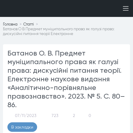
Головна
Статтi
Батанов О В Предмет муніципального права як галузі права:
дискусійні питання теорії Електронне
Батанов О. В. Предмет
муніципального права як галузі
права: дискусійні питання теорії.
Електронне наукове видання
«Аналітично-порівняльне
правознавство». 2023. № 5. С. 80–
86.
07/11/2023
723
2
0
В закладки