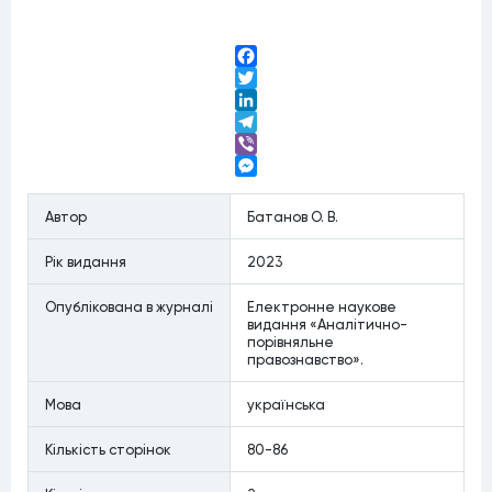
Facebook
Twitter
LinkedIn
Telegram
Viber
Messenger
Автор
Батанов О. В.
Рiк видання
2023
Опублiкована в журналi
Електронне наукове
видання «Аналітично-
порівняльне
правознавство».
Мова
українська
Кiлькiсть сторiнок
80-86